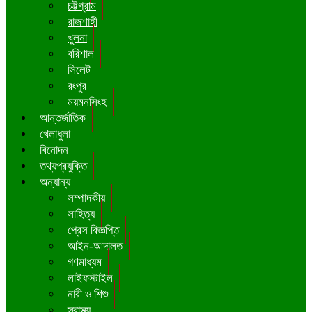
চট্টগ্রাম
রাজশাহী
খুলনা
বরিশাল
সিলেট
রংপুর
ময়মনসিংহ
আন্তর্জাতিক
খেলাধুলা
বিনোদন
তথ্যপ্রযুক্তি
অন্যান্য
সম্পাদকীয়
সাহিত্য
প্রেস বিজ্ঞপ্তি
আইন-আদালত
গণমাধ্যম
লাইফস্টাইল
নারী ও শিশু
স্বাস্থ্য