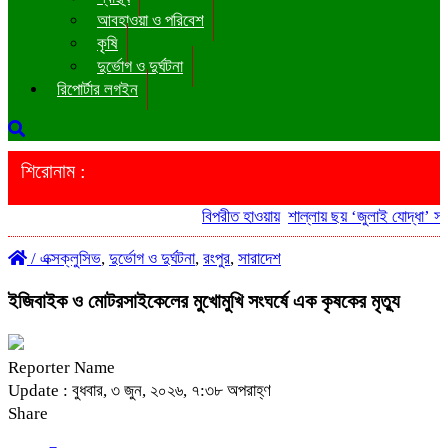
আবহাওয়া ও পরিবেশ
কৃষি
দুর্ভোগ ও দুর্ঘটনা
রিপোর্টার লগইন
শিরোনাম :
বিপরীত হাওয়ায়
শাল্লায় ছয় ‘জুলাই যোদ্ধা’ সরক
/
এক্সক্লুসিভ
,
দুর্ভোগ ও দুর্ঘটনা
,
রংপুর
,
সারাদেশ
ইজিবাইক ও মোটরসাইকেলের মুখোমুখি সংঘর্ষে এক কৃষকের মৃত্যু
Reporter Name
Update : বুধবার, ৩ জুন, ২০২৬, ৭:৩৮ অপরাহ্ণ
Share