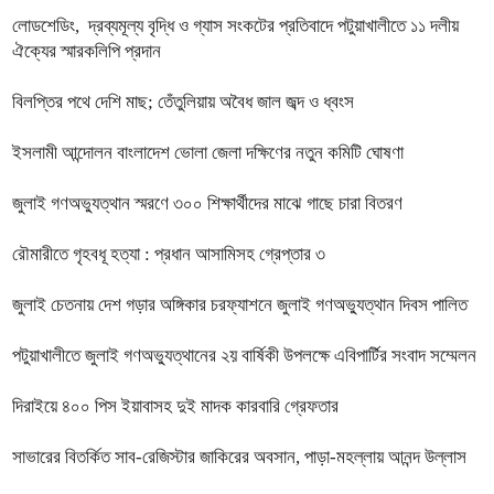
লোডশেডিং, দ্রব্যমূল্য বৃদ্ধি ও গ্যাস সংকটের প্রতিবাদে পটুয়াখালীতে ১১ দলীয়
ঐক্যের স্মারকলিপি প্রদান
বিলপ্তির পথে দেশি মাছ; তেঁতুলিয়ায় অবৈধ জাল জব্দ ও ধ্বংস
ইসলামী আন্দোলন বাংলাদেশ ভোলা জেলা দক্ষিণের নতুন কমিটি ঘোষণা
জুলাই গণঅভ্যুত্থান স্মরণে ৩০০ শিক্ষার্থীদের মাঝে গাছে চারা বিতরণ
রৌমারীতে গৃহবধূ হত্যা : প্রধান আসামিসহ গ্রেপ্তার ৩
জুলাই চেতনায় দেশ গড়ার অঙ্গিকার চরফ্যাশনে জুলাই গণঅভ্যুত্থান দিবস পালিত
পটুয়াখালীতে জুলাই গণঅভ্যুত্থানের ২য় বার্ষিকী উপলক্ষে এবিপার্টির সংবাদ সম্মেলন
দিরাইয়ে ৪০০ পিস ইয়াবাসহ দুই মাদক কারবারি গ্রেফতার
সাভারের বিতর্কিত সাব-রেজিস্টার জাকিরের অবসান, পাড়া-মহল্লায় আনন্দ উল্লাস