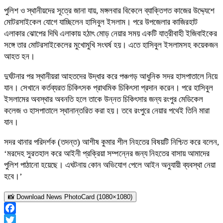
পুলিশ ও স্থানীয়দের সূত্রে জানা যায়, মঙ্গলবার বিকেলে ব্যাক্তিগত কাজের উদ্দ্যেশে
মোটরসাইকেল যোগে যাচ্ছিলেন হাসিবুল ইসলাম। পরে উপজেলার কাজিরহাট
এলাকার ঝোপের দিঘি এলাকায় হঠাৎ মোড় নেয়ার সময় একটি যাত্রীবাহী ইজিবাইকের
সঙ্গে তার মোটরসাইকেলের মুখোমুখি সংঘর্ষ হয়। এতে হাসিবুল ইসলামসহ কয়েকজন
আহত হন।
দুর্ঘটনার পর স্থানীয়রা আহতদের উদ্ধার করে পঞ্চগড় আধুনিক সদর হাসপাতালে নিয়ে
যান। সেখানে কর্তব্যরত চিকিৎসক প্রাথমিক চিকিৎসা প্রদান করেন। পরে হাসিবুল
ইসলামের অবস্থার অবনতি হলে তাকে উন্নত চিকিৎসার জন্য রংপুর মেডিকেল
কলেজ ও হাসপাতালে স্থানান্তরিত করা হয়। তবে রংপুরে নেয়ার পথেই তিনি মারা
যান।
সদর থানার পরিদর্শক (তদন্ত) আশীষ কুমার শীল নিহতের বিষয়টি নিশ্চিত করে বলেন,
‘মরদেহ সুরতহাল করে আইনী প্রক্রিয়া সম্পন্নের জন্য নিহতের বাসায় আমাদের
পুলিশ পাঠানো হয়েছে। এঘটনায় কোন অভিযোগ পেলে আইন অনুযায়ী ব্যবস্থা নেয়া
হবে।’
📸 Download News PhotoCard (1080×1080)
Facebook