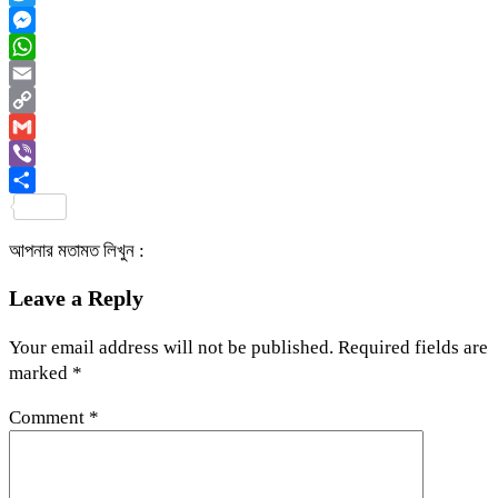
Twitter
Messenger
WhatsApp
Email
Copy
Link
Gmail
Viber
Share
আপনার মতামত লিখুন :
Leave a Reply
Your email address will not be published.
Required fields are
marked
*
Comment
*