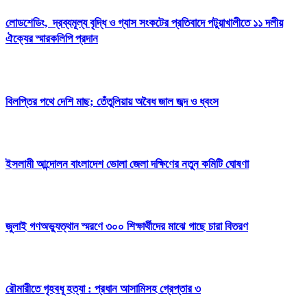
লোডশেডিং, দ্রব্যমূল্য বৃদ্ধি ও গ্যাস সংকটের প্রতিবাদে পটুয়াখালীতে ১১ দলীয়
ঐক্যের স্মারকলিপি প্রদান
বিলপ্তির পথে দেশি মাছ; তেঁতুলিয়ায় অবৈধ জাল জব্দ ও ধ্বংস
ইসলামী আন্দোলন বাংলাদেশ ভোলা জেলা দক্ষিণের নতুন কমিটি ঘোষণা
জুলাই গণঅভ্যুত্থান স্মরণে ৩০০ শিক্ষার্থীদের মাঝে গাছে চারা বিতরণ
রৌমারীতে গৃহবধূ হত্যা : প্রধান আসামিসহ গ্রেপ্তার ৩