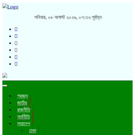
শনিবার, ০৮ অগাস্ট ২০২৬, ০৭:৩২ পূর্বাহ্ন
Toggle
navigation
প্রচ্ছদ
জাতীয়
রাজনীতি
অর্থনীতি
সারাদেশ
ঢাকা