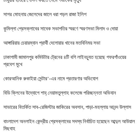
টাঙ্গুয়ার হাওরে গোসল করতে নেমে পর্যটকের মৃত্যু
সাগর মোহনায় জেলেদের জালে ধরা পড়ল রাজা ইলিশ
কুমিল্লা প্রেসক্লাবের সাবেক সভাপতির স্মরণে স্মরণসভা মিলাদ ও দোয়া
আঙ্গারিয়ায় চেয়ারম্যান প্রার্থী দেলোয়ার খানের মতবিনিময় সভা
ঢাকাগামী জামালপুর কমিউটার ট্রেনের ৪টি বগি লাইনচ্যুত হয়েছে গফরগাঁওয়ের
প্রবেশ মুখে
কোরআনিক রুকাইয়া সেন্টার’-এর নামে প্রতারণার অভিযোগ
বিডি ক্লিনের উদ্যোগে শাহ্ নেয়ামতুল্লাহ কলেজে পরিচ্ছন্নতা অভিযান
সাভারের বিতর্কিত সাব-রেজিস্টার জাকিরের অবসান, পাড়া-মহল্লায় আনন্দ উল্লাস
বাংলাদেশ অনলাইন কেন্দ্রীয় প্রেসক্লাবের সদস্য নির্বাচিত হয়েছেন আব্দুল আউয়াল
মিছবাহ