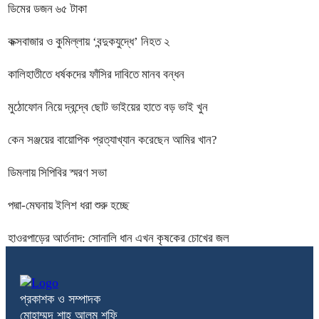
ডিমের ডজন ৬৫ টাকা
কক্সবাজার ও কুমিল্লায় ‘বন্দুকযুদ্ধে’ নিহত ২
কালিহাতীতে ধর্ষকদের ফাঁসির দাবিতে মানব বন্ধন
মুঠোফোন নিয়ে দ্বন্দ্বে ছোট ভাইয়ের হাতে বড় ভাই খুন
কেন সঞ্জয়ের বায়োপিক প্রত্যাখ্যান করেছেন আমির খান?
ডিমলায় সিপিবির স্মরণ সভা
পদ্মা-মেঘনায় ইলিশ ধরা শুরু হচ্ছে
হাওরপাড়ের আর্তনাদ: সোনালি ধান এখন কৃষকের চোখের জল
প্রকাশক ও সম্পাদক
মোহাম্মদ শাহ আলম শফি