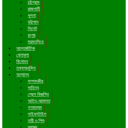
চট্টগ্রাম
রাজশাহী
খুলনা
বরিশাল
সিলেট
রংপুর
ময়মনসিংহ
আন্তর্জাতিক
খেলাধুলা
বিনোদন
তথ্যপ্রযুক্তি
অন্যান্য
সম্পাদকীয়
সাহিত্য
প্রেস বিজ্ঞপ্তি
আইন-আদালত
গণমাধ্যম
লাইফস্টাইল
নারী ও শিশু
স্বাস্থ্য