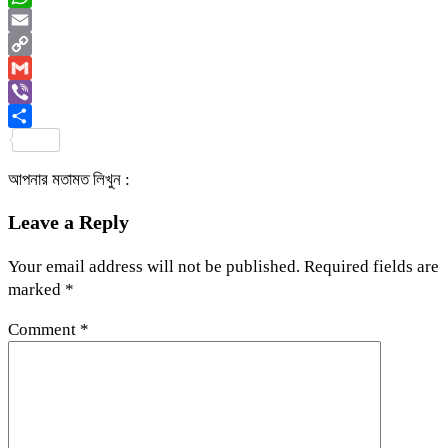
WhatsApp
Email
Copy
Link
Gmail
Viber
Share
আপনার মতামত লিখুন :
Leave a Reply
Your email address will not be published.
Required fields are
marked
*
Comment
*