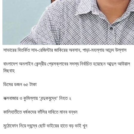
সাভারের বিতর্কিত সাব-রেজিস্টার জাকিরের অবসান, পাড়া-মহল্লায় আনন্দ উল্লাস
বাংলাদেশ অনলাইন কেন্দ্রীয় প্রেসক্লাবের সদস্য নির্বাচিত হয়েছেন আব্দুল আউয়াল
মিছবাহ
ডিমের ডজন ৬৫ টাকা
কক্সবাজার ও কুমিল্লায় ‘বন্দুকযুদ্ধে’ নিহত ২
কালিহাতীতে ধর্ষকদের ফাঁসির দাবিতে মানব বন্ধন
মুঠোফোন নিয়ে দ্বন্দ্বে ছোট ভাইয়ের হাতে বড় ভাই খুন