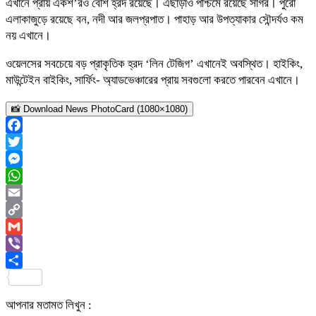
এখানে প্রায় একশ’রও বেশি হ্রদ রয়েছে। এছাড়াও পশ্চিমে রয়েছে সাগর। পুরো
এলাকাজুড়ে রয়েছে বন, নদী আর জলপ্রপাত। পাহাড় আর উপত্যাকার সৌন্দর্যও কম
নয় এখানে।
ওয়েলসের সবচেয়ে বড় প্রাকৃতিক হ্রদ ‘লিন টেজিগ’ এখানেই অবস্থিত। হাইকিং,
মাউন্টেইন বাইকিং, সার্ফিং- অ্যাডভেঞ্চারের প্রায় সবগুলো করতে পারবেন এখানে।
📸 Download News PhotoCard (1080×1080)
Facebook
Twitter
Messenger
WhatsApp
Email
Copy
Link
Gmail
Viber
Share
আপনার মতামত লিখুন :