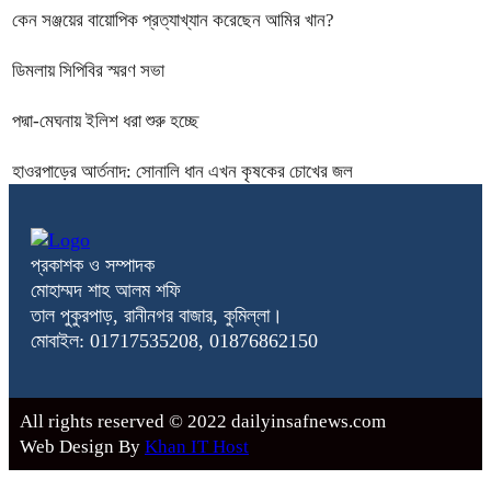
কেন সঞ্জয়ের বায়োপিক প্রত্যাখ্যান করেছেন আমির খান?
ডিমলায় সিপিবির স্মরণ সভা
পদ্মা-মেঘনায় ইলিশ ধরা শুরু হচ্ছে
হাওরপাড়ের আর্তনাদ: সোনালি ধান এখন কৃষকের চোখের জল
প্রকাশক ও সম্পাদক
মোহাম্মদ শাহ আলম শফি
তাল পুকুরপাড়, রানীনগর বাজার, কুমিল্লা।
মোবাইল: 01717535208, 01876862150
All rights reserved © 2022 dailyinsafnews.com
Web Design By
Khan IT Host