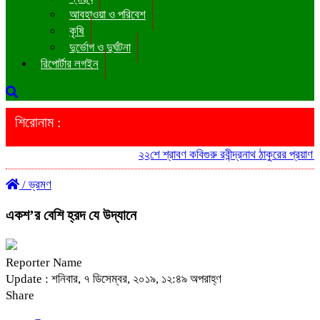
আবহাওয়া ও পরিবেশ
কৃষি
দুর্ভোগ ও দুর্ঘটনা
রিপোর্টার লগইন
শিরোনাম :
২২শে শ্রাবণ কবিগুরু রবীন্দ্রনাথ ঠাকুরের প্রয়াণ দি
/
ভ্রমণ
একশ’র বেশি হ্রদ যে উদ্যানে
Reporter Name
Update : শনিবার, ৭ ডিসেম্বর, ২০১৯, ১২:৪৯ অপরাহ্ণ
Share