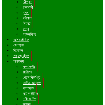
চট্টগ্রাম
রাজশাহী
খুলনা
বরিশাল
সিলেট
রংপুর
ময়মনসিংহ
আন্তর্জাতিক
খেলাধুলা
বিনোদন
তথ্যপ্রযুক্তি
অন্যান্য
সম্পাদকীয়
সাহিত্য
প্রেস বিজ্ঞপ্তি
আইন-আদালত
গণমাধ্যম
লাইফস্টাইল
নারী ও শিশু
স্বাস্থ্য