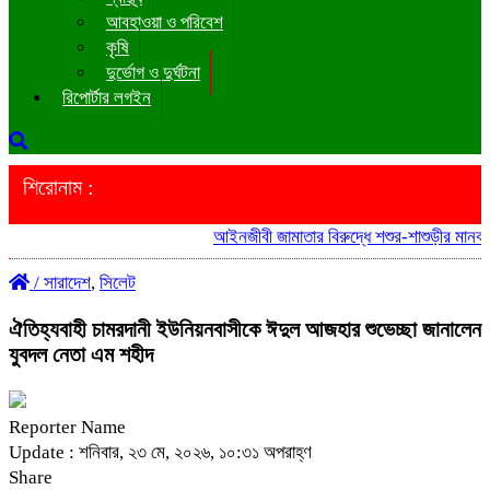
আবহাওয়া ও পরিবেশ
কৃষি
দুর্ভোগ ও দুর্ঘটনা
রিপোর্টার লগইন
শিরোনাম :
আইনজীবী জামাতার বিরুদ্ধে শশুর-শাশুড়ীর মানববন্
/
সারাদেশ
,
সিলেট
ঐতিহ্যবাহী চামরদানী ইউনিয়নবাসীকে ঈদুল আজহার শুভেচ্ছা জানালেন
যুবদল নেতা এম শহীদ
Reporter Name
Update : শনিবার, ২৩ মে, ২০২৬, ১০:৩১ অপরাহ্ণ
Share