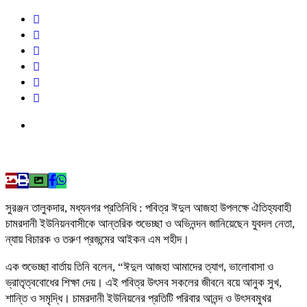
সুরঞ্জন তালুকদার, মধ্যনগর প্রতিনিধি : পবিত্র ঈদুল আজহা উপলক্ষে ঐতিহ্যবাহী
চামরদানী ইউনিয়নবাসীকে আন্তরিক শুভেচ্ছা ও অভিনন্দন জানিয়েছেন যুবদল নেতা,
ন্যায় বিচারক ও তরুণ প্রজন্মের আইকন এম শহীদ।
এক শুভেচ্ছা বার্তায় তিনি বলেন, “ঈদুল আজহা আমাদের ত্যাগ, ভালোবাসা ও
ভ্রাতৃত্ববোধের শিক্ষা দেয়। এই পবিত্র উৎসব সকলের জীবনে বয়ে আনুক সুখ,
শান্তি ও সমৃদ্ধি। চামরদানী ইউনিয়নের প্রতিটি পরিবার আনন্দ ও উৎসবমুখর