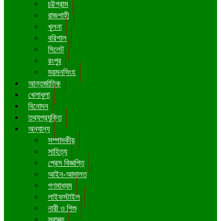
চট্টগ্রাম
রাজশাহী
খুলনা
বরিশাল
সিলেট
রংপুর
ময়মনসিংহ
আন্তর্জাতিক
খেলাধুলা
বিনোদন
তথ্যপ্রযুক্তি
অন্যান্য
সম্পাদকীয়
সাহিত্য
প্রেস বিজ্ঞপ্তি
আইন-আদালত
গণমাধ্যম
লাইফস্টাইল
নারী ও শিশু
স্বাস্থ্য