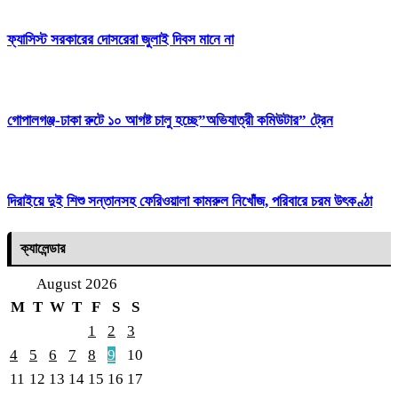
ফ্যাসিস্ট সরকারের দোসরেরা জুলাই দিবস মানে না
গোপালগঞ্জ-ঢাকা রুটে ১০ আগষ্ট চালু হচ্ছে”অভিযাত্রী কমিউটার” ট্রেন
দিরাইয়ে দুই শিশু সন্তানসহ ফেরিওয়ালা কামরুল নিখোঁজ, পরিবারে চরম উৎকণ্ঠা
ক্যালেন্ডার
August 2026
M
T
W
T
F
S
S
1
2
3
4
5
6
7
8
9
10
11
12
13
14
15
16
17