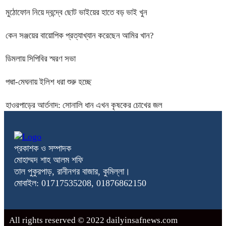
মুঠোফোন নিয়ে দ্বন্দ্বে ছোট ভাইয়ের হাতে বড় ভাই খুন
কেন সঞ্জয়ের বায়োপিক প্রত্যাখ্যান করেছেন আমির খান?
ডিমলায় সিপিবির স্মরণ সভা
পদ্মা-মেঘনায় ইলিশ ধরা শুরু হচ্ছে
হাওরপাড়ের আর্তনাদ: সোনালি ধান এখন কৃষকের চোখের জল
প্রকাশক ও সম্পাদক
মোহাম্মদ শাহ আলম শফি
তাল পুকুরপাড়, রানীনগর বাজার, কুমিল্লা।
মোবাইল: 01717535208, 01876862150
All rights reserved © 2022 dailyinsafnews.com