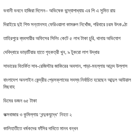
ভবানী ভবনে হাজিরা দিলেন– অভিষেক বন্দ্যোপাধ্যায় এর পি এ সুমিত রায়
দিরাইয়ে দুই শিশু সন্তানসহ ফেরিওয়ালা কামরুল নিখোঁজ, পরিবারে চরম উৎকণ্ঠা
তাহিরপুরে ব্যবসায়ীর অফিসের সিলিং কেটে ৫ লাখ টাকা চুরি, থানায় অভিযোগ
দেবিদ্বারে ভাড়াটিয়ার হাতে গৃহকত্রী খুন, ৯ টুকরো লাশ উদ্ধার
সাভারের বিতর্কিত সাব-রেজিস্টার জাকিরের অবসান, পাড়া-মহল্লায় আনন্দ উল্লাস
বাংলাদেশ অনলাইন কেন্দ্রীয় প্রেসক্লাবের সদস্য নির্বাচিত হয়েছেন আব্দুল আউয়াল
মিছবাহ
ডিমের ডজন ৬৫ টাকা
কক্সবাজার ও কুমিল্লায় ‘বন্দুকযুদ্ধে’ নিহত ২
কালিহাতীতে ধর্ষকদের ফাঁসির দাবিতে মানব বন্ধন