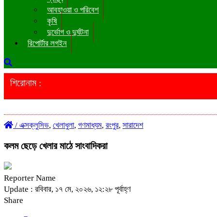
আবহাওয়া ও পরিবেশ
কৃষি
দুর্ভোগ ও দুর্ঘটনা
রিপোর্টার লগইন
শিরোনাম :
/
এক্সক্লুসিভ
,
খেলাধুলা
,
গণমাধ্যম
,
রংপুর
,
সারাদেশ
কলম ছেড়ে খেলার মাঠে সাংবাদিকরা
Reporter Name
Update : রবিবার, ১৭ মে, ২০২৬, ১২:২৮ পূর্বাহ্ণ
Share