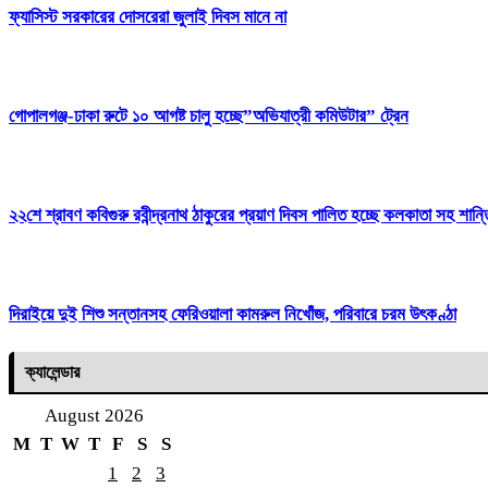
ফ্যাসিস্ট সরকারের দোসরেরা জুলাই দিবস মানে না
গোপালগঞ্জ-ঢাকা রুটে ১০ আগষ্ট চালু হচ্ছে”অভিযাত্রী কমিউটার” ট্রেন
২২শে শ্রাবণ কবিগুরু রবীন্দ্রনাথ ঠাকুরের প্রয়াণ দিবস পালিত হচ্ছে কলকাতা সহ শান
দিরাইয়ে দুই শিশু সন্তানসহ ফেরিওয়ালা কামরুল নিখোঁজ, পরিবারে চরম উৎকণ্ঠা
ক্যালেন্ডার
August 2026
M
T
W
T
F
S
S
1
2
3