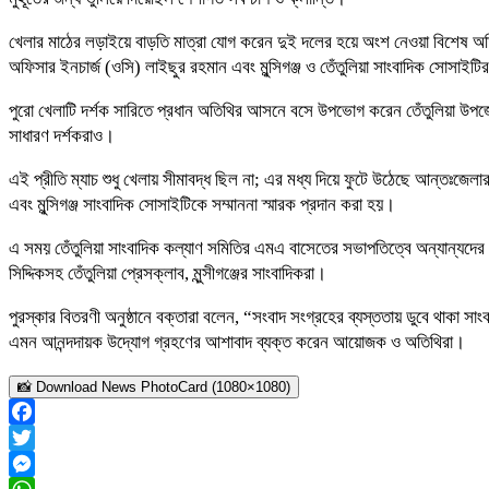
খেলার মাঠের লড়াইয়ে বাড়তি মাত্রা যোগ করেন দুই দলের হয়ে অংশ নেওয়া বিশেষ অত
অফিসার ইনচার্জ (ওসি) লাইছুর রহমান এবং মুন্সিগঞ্জ ও তেঁতুলিয়া সাংবাদিক সোসাইটি
পুরো খেলাটি দর্শক সারিতে প্রধান অতিথির আসনে বসে উপভোগ করেন তেঁতুলিয়া উ
সাধারণ দর্শকরাও।
এই প্রীতি ম্যাচ শুধু খেলায় সীমাবদ্ধ ছিল না; এর মধ্য দিয়ে ফুটে উঠেছে আন্তঃজেলা
এবং মুন্সিগঞ্জ সাংবাদিক সোসাইটিকে সম্মাননা স্মারক প্রদান করা হয়।
এ সময় তেঁতুলিয়া সাংবাদিক কল্যাণ সমিতির এমএ বাসেতের সভাপতিত্বে অন্যান্যদের
সিদ্দিকসহ তেঁতুলিয়া প্রেসক্লাব, মুন্সীগঞ্জের সাংবাদিকরা।
পুরস্কার বিতরণী অনুষ্ঠানে বক্তারা বলেন, “সংবাদ সংগ্রহের ব্যস্ততায় ডুবে থাক
এমন আনন্দদায়ক উদ্যোগ গ্রহণের আশাবাদ ব্যক্ত করেন আয়োজক ও অতিথিরা।
📸 Download News PhotoCard (1080×1080)
Facebook
Twitter