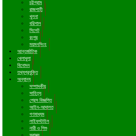
চট্টগ্রাম
রাজশাহী
খুলনা
বরিশাল
সিলেট
রংপুর
ময়মনসিংহ
আন্তর্জাতিক
খেলাধুলা
বিনোদন
তথ্যপ্রযুক্তি
অন্যান্য
সম্পাদকীয়
সাহিত্য
প্রেস বিজ্ঞপ্তি
আইন-আদালত
গণমাধ্যম
লাইফস্টাইল
নারী ও শিশু
স্বাস্থ্য