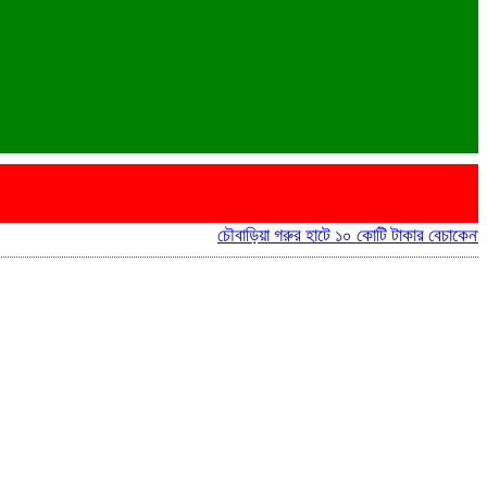
চৌবাড়িয়া গরুর হাটে ১০ কোটি টাকার বেচাকেনা
পাঁচবি