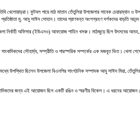
িথি খেলোয়াড়রা। ফুটবল পায়ে মাঠ মাতান তেঁতুলিয়া উপজেলার সাবেক চেয়ারম্যান ও উপ
র প্রতিষ্ঠাতা মু. আবু সাঈদ সোহান। তাদের প্রাণবন্ত অংশগ্রহণ দর্শকদের বাড়তি আনন্
পজেলা নির্বাহী অফিসার (ইউএনও) আফরোজ শাহিন খসরু। মাঠজুড়ে ছিল উৎসবের আবহ, 
র সাংবাদিকদের সৌহার্দ্য, সম্প্রীতি ও পারস্পরিক সম্পর্কের এক মজবুত ভিত। খেলা শেষে
 মধ্যে উপস্থিত ছিলেন উপজেলা বিএনপির সাংগঠনিক সম্পাদক আবু সাঈদ মিয়া, তেঁতুল
া সাংবাদিকদের জন্য এই আয়োজন ছিল একটি রঙিন ও স্মরণীয় বিকেল। এ ধরনের আয়োজন পেশ