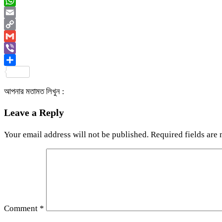
Messenger
WhatsApp
Email
Copy
Link
Gmail
Viber
Share
আপনার মতামত লিখুন :
Leave a Reply
Your email address will not be published.
Required fields are
Comment
*