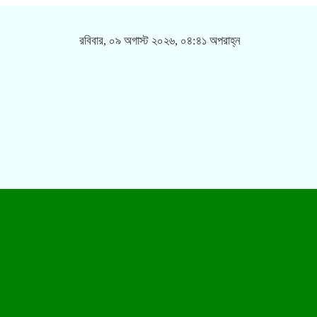
রবিবার, ০৯ অগাস্ট ২০২৬, ০৪:৪১ অপরাহ্ন