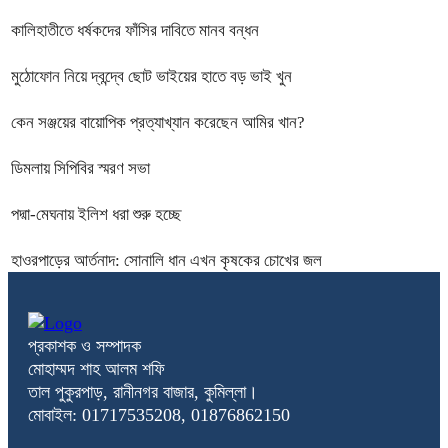
কালিহাতীতে ধর্ষকদের ফাঁসির দাবিতে মানব বন্ধন
মুঠোফোন নিয়ে দ্বন্দ্বে ছোট ভাইয়ের হাতে বড় ভাই খুন
কেন সঞ্জয়ের বায়োপিক প্রত্যাখ্যান করেছেন আমির খান?
ডিমলায় সিপিবির স্মরণ সভা
পদ্মা-মেঘনায় ইলিশ ধরা শুরু হচ্ছে
হাওরপাড়ের আর্তনাদ: সোনালি ধান এখন কৃষকের চোখের জল
প্রকাশক ও সম্পাদক
মোহাম্মদ শাহ আলম শফি
তাল পুকুরপাড়, রানীনগর বাজার, কুমিল্লা।
মোবাইল: 01717535208, 01876862150