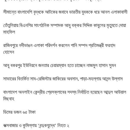
সীমান্তে বাংলাদেশি বৃদ্ধকে আটকের জবাবে ভারতীয় যুবককে ধরে আনল এলাকাবাসী
তেঁতুলিয়ায় বিএনপির সাংগঠনিক সম্পাদক আবু বক্কর সিদ্দিক কাবুলের মৃত্যুতে দোয়া
মাহফিল
রাজিবপুরে নদীভাঙন এলাকা পরিদর্শন করলেন পানি সম্পদ প্রতিমন্ত্রী ফরহাদ
হোসেন
আবু বকরপুর ইউনিয়নে জনতার চেয়ারম্যান হতে চাচ্ছেন নাজমুল হাসান সুমন
সাভারের বিতর্কিত সাব-রেজিস্টার জাকিরের অবসান, পাড়া-মহল্লায় আনন্দ উল্লাস
বাংলাদেশ অনলাইন কেন্দ্রীয় প্রেসক্লাবের সদস্য নির্বাচিত হয়েছেন আব্দুল আউয়াল
মিছবাহ
ডিমের ডজন ৬৫ টাকা
কক্সবাজার ও কুমিল্লায় ‘বন্দুকযুদ্ধে’ নিহত ২