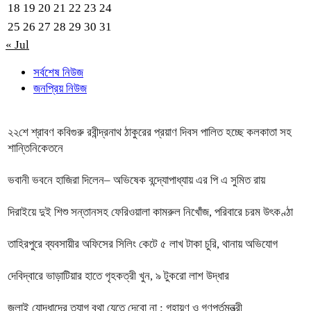
18
19
20
21
22
23
24
25
26
27
28
29
30
31
« Jul
সর্বশেষ নিউজ
জনপ্রিয় নিউজ
২২শে শ্রাবণ কবিগুরু রবীন্দ্রনাথ ঠাকুরের প্রয়াণ দিবস পালিত হচ্ছে কলকাতা সহ
শান্তিনিকেতনে
ভবানী ভবনে হাজিরা দিলেন– অভিষেক বন্দ্যোপাধ্যায় এর পি এ সুমিত রায়
দিরাইয়ে দুই শিশু সন্তানসহ ফেরিওয়ালা কামরুল নিখোঁজ, পরিবারে চরম উৎকণ্ঠা
তাহিরপুরে ব্যবসায়ীর অফিসের সিলিং কেটে ৫ লাখ টাকা চুরি, থানায় অভিযোগ
দেবিদ্বারে ভাড়াটিয়ার হাতে গৃহকত্রী খুন, ৯ টুকরো লাশ উদ্ধার
জুলাই যোদ্ধাদের ত্যাগ বৃথা যেতে দেবো না : গৃহায়ণ ও গণপূর্তমন্ত্রী