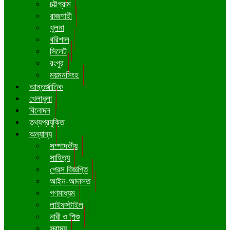
চট্টগ্রাম
রাজশাহী
খুলনা
বরিশাল
সিলেট
রংপুর
ময়মনসিংহ
আন্তর্জাতিক
খেলাধুলা
বিনোদন
তথ্যপ্রযুক্তি
অন্যান্য
সম্পাদকীয়
সাহিত্য
প্রেস বিজ্ঞপ্তি
আইন-আদালত
গণমাধ্যম
লাইফস্টাইল
নারী ও শিশু
স্বাস্থ্য