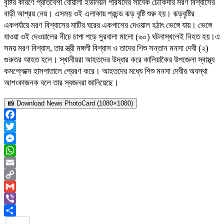
বৃষ্টির কারণে প্রতিবেশী বোয়ালী ইউনিয়ন পরিষদের সাবেক চৌকিদার মরণ বিশ্বাসের
বাড়ী আশ্রয় নেয়। এসময় ওই এলাকায় প্রচন্ড ঝড় বৃষ্টি শুরু হয়। ঝড়বৃষ্টির
একপর্যায়ে মরণ বিশ্বাসের মাটির ঘরের একপাশের দেওয়াল হঠাৎ ভেঙ্গে যায়। ভেঙ্গে
যাওয়া ওই দেওয়ালের নীচে চাপা পড়ে সুরবালা মালো (৬০) ঘটনাস্থলেই নিহত হয়।এ
সময় মরণ বিশ্বাস, তার স্ত্রী মঙ্গলী বিশ্বাস ও তাদের শিশু সন্তান মনসা দেবী (২)
গুরুতর আহত হলে। স্থানীয়রা আহতদের উদ্ধার করে কালিয়াকৈর উপজেলা স্বাস্থ্য
কমপ্লেক্সে হাসপাতালে প্রেরণ করে। আহতদের মধ্যে শিশু মনসা দেবীর অবস্থা
আশংকাজনক বলে তার স্বজনরা জানিয়েছে।
📸 Download News PhotoCard (1080×1080)
Facebook
Twitter
Messenger
WhatsApp
Email
Copy
Link
Gmail
Viber
Share