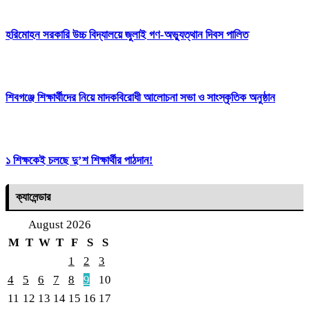
হরিমোহন সরকারি উচ্চ বিদ্যালয়ে জুলাই গণ-অভ্যুত্থান দিবস পালিত
শিবগঞ্জে শিক্ষার্থীদের নিয়ে মাদকবিরোধী আলোচনা সভা ও সাংস্কৃতিক অনুষ্ঠান
১ শিক্ষকেই চলছে দু’শ শিক্ষার্থীর পাঠদান!
ক্যালেন্ডার
August 2026
M
T
W
T
F
S
S
1
2
3
4
5
6
7
8
9
10
11
12
13
14
15
16
17