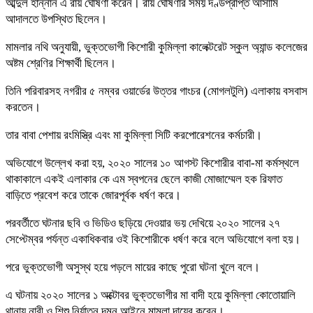
আব্দুল হান্নান এ রায় ঘোষণা করেন। রায় ঘোষণার সময় দণ্ডপ্রাপ্ত আসামি
আদালতে উপস্থিত ছিলেন।
মামলার নথি অনুযায়ী, ভুক্তভোগী কিশোরী কুমিল্লা কালেক্টরেট স্কুল অ্যান্ড কলেজের
অষ্টম শ্রেণির শিক্ষার্থী ছিলেন।
তিনি পরিবারসহ নগরীর ৫ নম্বর ওয়ার্ডের উত্তর গাংচর (মোগলটুলি) এলাকায় বসবাস
করতেন।
তার বাবা পেশায় রংমিস্ত্রি এবং মা কুমিল্লা সিটি করপোরেশনের কর্মচারী।
অভিযোগে উল্লেখ করা হয়, ২০২০ সালের ১০ আগস্ট কিশোরীর বাবা-মা কর্মস্থলে
থাকাকালে একই এলাকার কে এম স্বপনের ছেলে কাজী মোজাম্মেল হক রিফাত
বাড়িতে প্রবেশ করে তাকে জোরপূর্বক ধর্ষণ করে।
পরবর্তীতে ঘটনার ছবি ও ভিডিও ছড়িয়ে দেওয়ার ভয় দেখিয়ে ২০২০ সালের ২৭
সেপ্টেম্বর পর্যন্ত একাধিকবার ওই কিশোরীকে ধর্ষণ করে বলে অভিযোগে বলা হয়।
পরে ভুক্তভোগী অসুস্থ হয়ে পড়লে মায়ের কাছে পুরো ঘটনা খুলে বলে।
এ ঘটনায় ২০২০ সালের ১ অক্টোবর ভুক্তভোগীর মা বাদী হয়ে কুমিল্লা কোতোয়ালি
থানায় নারী ও শিশু নির্যাতন দমন আইনে মামলা দায়ের করেন।