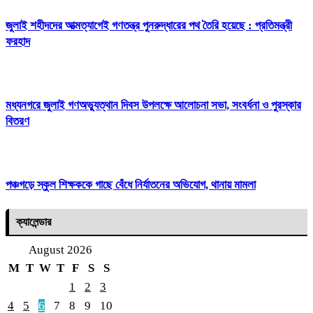
জুলাই শহীদদের আত্মত্যাগেই গণতন্ত্র পুনরুদ্ধারের পথ তৈরি হয়েছে : প্রতিমন্ত্রী
ফরহাদ
মধ্যনগরে জুলাই গণঅভ্যুত্থান দিবস উপলক্ষে আলোচনা সভা, সংবর্ধনা ও পুরস্কার
বিতরণ
পঞ্চগড়ে স্কুল শিক্ষককে গাছে বেঁধে নির্যাতনের অভিযোগ, থানায় মামলা
ক্যালেন্ডার
August 2026
M
T
W
T
F
S
S
1
2
3
4
5
6
7
8
9
10