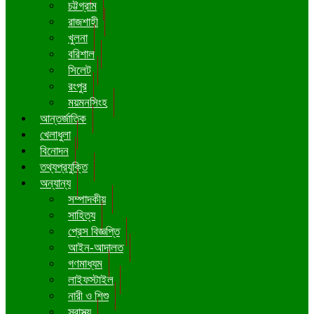
চট্টগ্রাম
রাজশাহী
খুলনা
বরিশাল
সিলেট
রংপুর
ময়মনসিংহ
আন্তর্জাতিক
খেলাধুলা
বিনোদন
তথ্যপ্রযুক্তি
অন্যান্য
সম্পাদকীয়
সাহিত্য
প্রেস বিজ্ঞপ্তি
আইন-আদালত
গণমাধ্যম
লাইফস্টাইল
নারী ও শিশু
স্বাস্থ্য