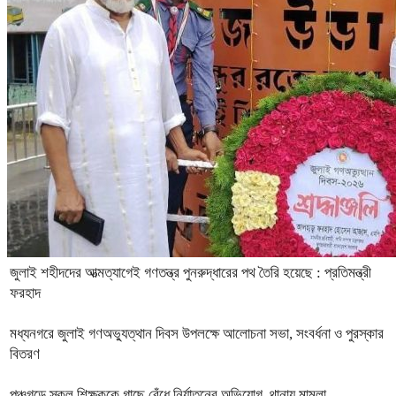
জুলাই শহীদদের আত্মত্যাগেই গণতন্ত্র পুনরুদ্ধারের পথ তৈরি হয়েছে : প্রতিমন্ত্রী
ফরহাদ
মধ্যনগরে জুলাই গণঅভ্যুত্থান দিবস উপলক্ষে আলোচনা সভা, সংবর্ধনা ও পুরস্কার
বিতরণ
পঞ্চগড়ে স্কুল শিক্ষককে গাছে বেঁধে নির্যাতনের অভিযোগ, থানায় মামলা