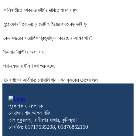
কালিহাতীতে ধর্ষকদের ফাঁসির দাবিতে মানব বন্ধন
মুঠোফোন নিয়ে দ্বন্দ্বে ছোট ভাইয়ের হাতে বড় ভাই খুন
কেন সঞ্জয়ের বায়োপিক প্রত্যাখ্যান করেছেন আমির খান?
ডিমলায় সিপিবির স্মরণ সভা
পদ্মা-মেঘনায় ইলিশ ধরা শুরু হচ্ছে
হাওরপাড়ের আর্তনাদ: সোনালি ধান এখন কৃষকের চোখের জল
প্রকাশক ও সম্পাদক
মোহাম্মদ শাহ আলম শফি
তাল পুকুরপাড়, রানীনগর বাজার, কুমিল্লা।
মোবাইল: 01717535208, 01876862150