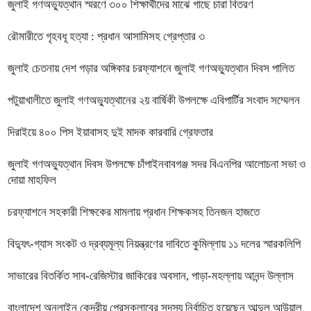
জুলাই গণঅভ্যুত্থান স্মরণে ৩০০ শিক্ষার্থীদের মাঝে গাছে চারা বিতরণ
রৌমারীতে গৃহবধূ হত্যা : প্রধান আসামিসহ গ্রেপ্তার ৩
জুলাই চেতনায় দেশ গড়ার অঙ্গিকার চরফ্যাশনে জুলাই গণঅভ্যুত্থান দিবস পালিত
পটুয়াখালীতে জুলাই গণঅভ্যুত্থানের ২য় বার্ষিকী উপলক্ষে এবিপার্টির সংবাদ সম্মেলন
দিরাইয়ে ৪০০ পিস ইয়াবাসহ দুই মাদক কারবারি গ্রেফতার
জুলাই গণঅভ্যুত্থান দিবস উপলক্ষে চাঁপাইনবাবগঞ্জ সদর বিএনপির আলোচনা সভা ও
দোয়া মাহফিল
চরফ্যাশনে সহকারী শিক্ষকের মামলায় প্রধান শিক্ষকসহ তিনজন হাজতে
বিদ্যুৎ-গ্যাস সংকট ও দ্রব্যমূল্য নিয়ন্ত্রণের দাবিতে কুমিল্লায় ১১ দলের স্মারকলিপি
সাভারের বিতর্কিত সাব-রেজিস্টার জাকিরের অবসান, পাড়া-মহল্লায় আনন্দ উল্লাস
বাংলাদেশ অনলাইন কেন্দ্রীয় প্রেসক্লাবের সদস্য নির্বাচিত হয়েছেন আব্দুল আউয়াল