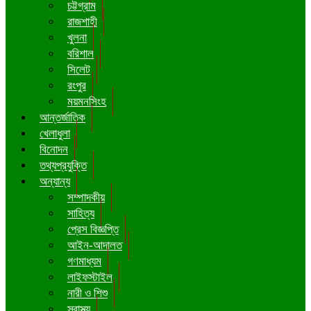
চট্টগ্রাম
রাজশাহী
খুলনা
বরিশাল
সিলেট
রংপুর
ময়মনসিংহ
আন্তর্জাতিক
খেলাধুলা
বিনোদন
তথ্যপ্রযুক্তি
অন্যান্য
সম্পাদকীয়
সাহিত্য
প্রেস বিজ্ঞপ্তি
আইন-আদালত
গণমাধ্যম
লাইফস্টাইল
নারী ও শিশু
স্বাস্থ্য