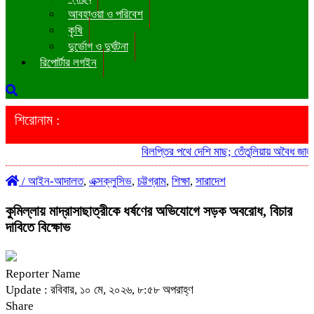
আবহাওয়া ও পরিবেশ
কৃষি
দুর্ভোগ ও দুর্ঘটনা
রিপোর্টার লগইন
শিরোনাম :
বিলপ্তির পথে দেশি মাছ; তেঁতুলিয়ায় অবৈধ জাল জব্
/
আইন-আদালত
,
এক্সক্লুসিভ
,
চট্টগ্রাম
,
শিক্ষা
,
সারাদেশ
কুমিল্লায় মাদ্রাসাছাত্রীকে ধর্ষণের অভিযোগে সড়ক অবরোধ, বিচার
দাবিতে বিক্ষোভ
Reporter Name
Update : রবিবার, ১০ মে, ২০২৬, ৮:৫৮ অপরাহ্ণ
Share