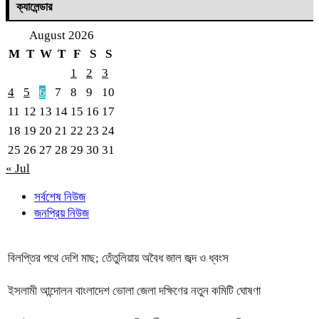
ক্যালেন্ডার
August 2026
M
T
W
T
F
S
S
1
2
3
4
5
6
7
8
9
10
11
12
13
14
15
16
17
18
19
20
21
22
23
24
25
26
27
28
29
30
31
« Jul
সর্বশেষ নিউজ
জনপ্রিয় নিউজ
বিলপ্তির পথে দেশি মাছ; তেঁতুলিয়ায় অবৈধ জাল জব্দ ও ধ্বংস
ইসলামী আন্দোলন বাংলাদেশ ভোলা জেলা দক্ষিণের নতুন কমিটি ঘোষণা