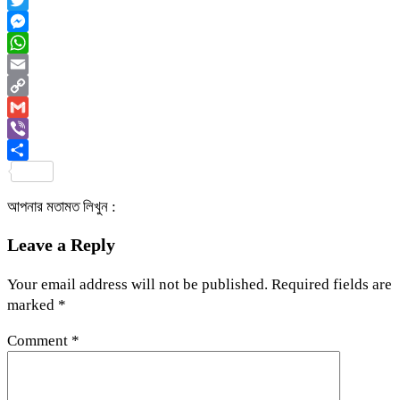
Twitter
Messenger
WhatsApp
Email
Copy
Link
Gmail
Viber
Share
আপনার মতামত লিখুন :
Leave a Reply
Your email address will not be published.
Required fields are
marked
*
Comment
*