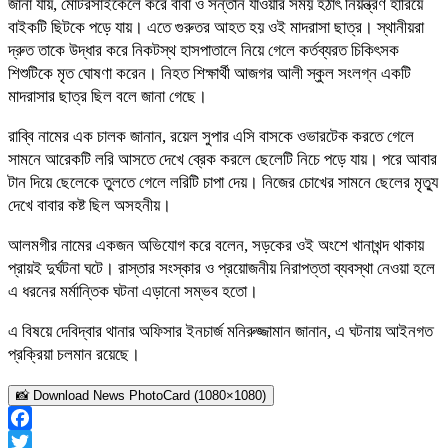
জানা যায়, মোটরসাইকেলে করে বাবা ও সন্তান যাওয়ার সময় হঠাৎ নিয়ন্ত্রণ হারিয়ে
বাইকটি ছিটকে পড়ে যায়। এতে গুরুতর আহত হয় ওই মাদরাসা ছাত্র। স্থানীয়রা
দ্রুত তাকে উদ্ধার করে নিকটস্থ হাসপাতালে নিয়ে গেলে কর্তব্যরত চিকিৎসক
শিশুটিকে মৃত ঘোষণা করেন। নিহত শিক্ষার্থী আজগর আলী স্কুল সংলগ্ন একটি
মাদরাসার ছাত্র ছিল বলে জানা গেছে।
রাব্বি নামের এক চালক জানান, রয়েল সুপার এসি বাসকে ওভারটেক করতে গেলে
সামনে আরেকটি লরি আসতে দেখে ব্রেক করলে ছেলেটি নিচে পড়ে যায়। পরে আবার
টান দিয়ে ছেলেকে তুলতে গেলে লরিটি চাপা দেয়। নিজের চোখের সামনে ছেলের মৃত্যু
দেখে বাবার কষ্ট ছিল অসহনীয়।
আলমগীর নামের একজন অভিযোগ করে বলেন, সড়কের ওই অংশে খানাখন্দ থাকায়
প্রায়ই দুর্ঘটনা ঘটে। রাস্তার সংস্কার ও প্রয়োজনীয় নিরাপত্তা ব্যবস্থা নেওয়া হলে
এ ধরনের মর্মান্তিক ঘটনা এড়ানো সম্ভব হতো।
এ বিষয়ে দেবিদ্বার থানার অফিসার ইনচার্জ মনিরুজ্জামান জানান, এ ঘটনায় আইনগত
প্রক্রিয়া চলমান রয়েছে।
📸 Download News PhotoCard (1080×1080)
Facebook