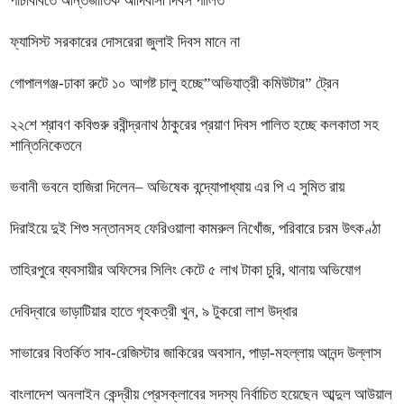
পাঁচবিবিতে আন্তর্জাতিক আদিবাসী দিবস পালিত
ফ্যাসিস্ট সরকারের দোসরেরা জুলাই দিবস মানে না
গোপালগঞ্জ-ঢাকা রুটে ১০ আগষ্ট চালু হচ্ছে”অভিযাত্রী কমিউটার” ট্রেন
২২শে শ্রাবণ কবিগুরু রবীন্দ্রনাথ ঠাকুরের প্রয়াণ দিবস পালিত হচ্ছে কলকাতা সহ
শান্তিনিকেতনে
ভবানী ভবনে হাজিরা দিলেন– অভিষেক বন্দ্যোপাধ্যায় এর পি এ সুমিত রায়
দিরাইয়ে দুই শিশু সন্তানসহ ফেরিওয়ালা কামরুল নিখোঁজ, পরিবারে চরম উৎকণ্ঠা
তাহিরপুরে ব্যবসায়ীর অফিসের সিলিং কেটে ৫ লাখ টাকা চুরি, থানায় অভিযোগ
দেবিদ্বারে ভাড়াটিয়ার হাতে গৃহকত্রী খুন, ৯ টুকরো লাশ উদ্ধার
সাভারের বিতর্কিত সাব-রেজিস্টার জাকিরের অবসান, পাড়া-মহল্লায় আনন্দ উল্লাস
বাংলাদেশ অনলাইন কেন্দ্রীয় প্রেসক্লাবের সদস্য নির্বাচিত হয়েছেন আব্দুল আউয়াল