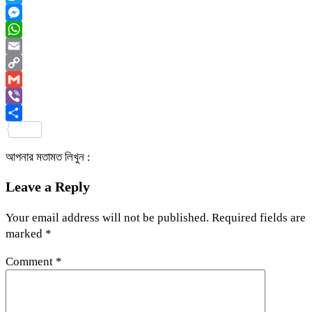
Twitter
Messenger
WhatsApp
Email
Copy
Link
Gmail
Viber
Share
আপনার মতামত লিখুন :
Leave a Reply
Your email address will not be published.
Required fields are
marked
*
Comment
*