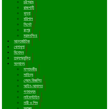
চট্টগ্রাম
রাজশাহী
খুলনা
বরিশাল
সিলেট
রংপুর
ময়মনসিংহ
আন্তর্জাতিক
খেলাধুলা
বিনোদন
তথ্যপ্রযুক্তি
অন্যান্য
সম্পাদকীয়
সাহিত্য
প্রেস বিজ্ঞপ্তি
আইন-আদালত
গণমাধ্যম
লাইফস্টাইল
নারী ও শিশু
স্বাস্থ্য