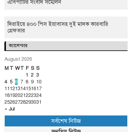
এবিপার্টির সংবাদ সম্মেলন
দিরাইয়ে ৪০০ পিস ইয়াবাসহ দুই মাদক কারবারি
গ্রেফতার
ক্যালেন্ডার
August 2026
M
T
W
T
F
S
S
1
2
3
4
5
6
7
8
9
10
11
12
13
14
15
16
17
18
19
20
21
22
23
24
25
26
27
28
29
30
31
« Jul
সর্বশেষ নিউজ
জনপ্রিয় নিউজ