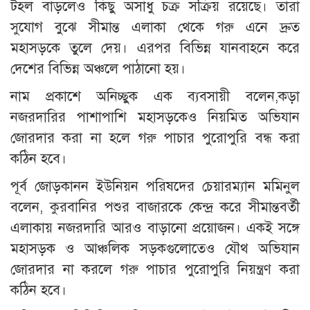
টহল বাড়লেও কিছু অসাধু চক্র সক্রিয় রয়েছে। তারা
সুযোগ বুঝে সীমান্ত এলাকা থেকে গরু এনে দ্রুত
মহাসড়কে তুলে দেয়। এরপর বিভিন্ন যানবাহনে করে
দেশের বিভিন্ন অঞ্চলে পাঠানো হয়।
নাম প্রকাশে অনিচ্ছুক এক ব্যবসায়ী বলেন,কড়া
নজরদারির পাশাপাশি মহাসড়কেও নিয়মিত অভিযান
জোরদার করা না হলে গরু পাচার পুরোপুরি বন্ধ করা
কঠিন হবে।
পূর্ব জোড়কানন ইউনিয়ন পরিষদের চেয়ারম্যান মমিনুল
বলেন, কুরবানির পশুর বাজারকে কেন্দ্র করে সীমান্তবর্তী
এলাকায় নজরদারি আরও বাড়ানো প্রয়োজন। একই সঙ্গে
মহাসড়ক ও আঞ্চলিক সড়কগুলোতেও যৌথ অভিযান
জোরদার না করলে গরু পাচার পুরোপুরি নিয়ন্ত্রণ করা
কঠিন হবে।