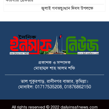
কারবারি গ্রেফতার
জুলাই গণঅভ্যুত্থান দিবস উপলক্ষে
চাঁপাইনবাবগঞ্জ সদর বিএনপির আলোচনা সভা ও দোয়া
মাহফিল
চরফ্যাশনে সহকারী শিক্ষকের মামলায়
প্রধান শিক্ষকসহ তিনজন হাজতে
বিদ্যুৎ-গ্যাস সংকট ও দ্রব্যমূল্য নিয়ন্ত্রণের
দাবিতে কুমিল্লায় ১১ দলের স্মারকলিপি
প্রকাশক ও সম্পাদক
মোহাম্মদ শাহ আলম শফি
কুমিল্লায় সোহান হত্যা মামলার রায়ে
বাবার যাবজ্জীবন, ছেলে খালাস
তাল পুকুরপাড়, রানীনগর বাজার, কুমিল্লা।
মোবাইল: 01717535208, 01876862150
All rights reserved © 2022 dailyinsafnews.com