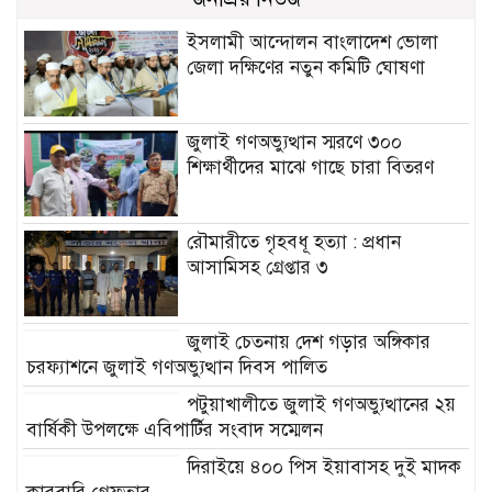
ইসলামী আন্দোলন বাংলাদেশ ভোলা
জেলা দক্ষিণের নতুন কমিটি ঘোষণা
জুলাই গণঅভ্যুত্থান স্মরণে ৩০০
শিক্ষার্থীদের মাঝে গাছে চারা বিতরণ
রৌমারীতে গৃহবধূ হত্যা : প্রধান
আসামিসহ গ্রেপ্তার ৩
জুলাই চেতনায় দেশ গড়ার অঙ্গিকার
চরফ্যাশনে জুলাই গণঅভ্যুত্থান দিবস পালিত
পটুয়াখালীতে জুলাই গণঅভ্যুত্থানের ২য়
বার্ষিকী উপলক্ষে এবিপার্টির সংবাদ সম্মেলন
দিরাইয়ে ৪০০ পিস ইয়াবাসহ দুই মাদক