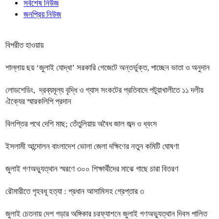
সর্বশেষ নিউজ
জনপ্রিয় নিউজ
বিপরীত হাওয়ায়
শাল্লায় ছয় ‘জুলাই যোদ্ধা’ সরকারি গেজেটে অন্তর্ভুক্ত, পাচ্ছেন ভাতা ও অনুদান
লোডশেডিং, দ্রব্যমূল্য বৃদ্ধি ও গ্যাস সংকটের প্রতিবাদে পটুয়াখালীতে ১১ দলীয়
ঐক্যের স্মারকলিপি প্রদান
বিলপ্তির পথে দেশি মাছ; তেঁতুলিয়ায় অবৈধ জাল জব্দ ও ধ্বংস
ইসলামী আন্দোলন বাংলাদেশ ভোলা জেলা দক্ষিণের নতুন কমিটি ঘোষণা
জুলাই গণঅভ্যুত্থান স্মরণে ৩০০ শিক্ষার্থীদের মাঝে গাছে চারা বিতরণ
রৌমারীতে গৃহবধূ হত্যা : প্রধান আসামিসহ গ্রেপ্তার ৩
জুলাই চেতনায় দেশ গড়ার অঙ্গিকার চরফ্যাশনে জুলাই গণঅভ্যুত্থান দিবস পালিত