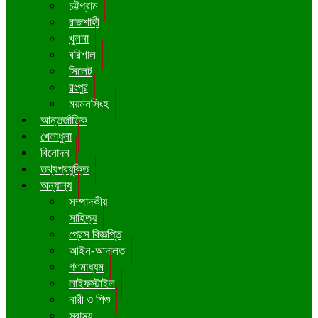
চট্টগ্রাম
রাজশাহী
খুলনা
বরিশাল
সিলেট
রংপুর
ময়মনসিংহ
আন্তর্জাতিক
খেলাধুলা
বিনোদন
তথ্যপ্রযুক্তি
অন্যান্য
সম্পাদকীয়
সাহিত্য
প্রেস বিজ্ঞপ্তি
আইন-আদালত
গণমাধ্যম
লাইফস্টাইল
নারী ও শিশু
স্বাস্থ্য