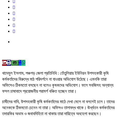
খাদেমুল ইসলাম, পঞ্চগড় জেলা প্রতিনিধি : তেঁতুলিয়ায় ইউনিয়ন উপসহকারী কৃষি
কর্মকর্তাদের বিরুদ্ধে মাঠ পরিদর্শনে না যাওয়ার অভিযোগ উঠেছে। এমনকি তারা
অফিসেও ঠিকমতো বসছেন না বলেও কৃষকদের অভিযোগ। ফলে সবজিসহ অন্যান্য
ফসল চাষাবাদে প্রয়োজনীয় পরামর্শ বঞ্চিত হচ্ছেন তারা।
চাষীদের দাবি, উপসহকারী কৃষি কর্মকর্তাদের মাঠে দেখা মেলে না বললেই চলে। তাদের
অনেককে ঠিকমতো চেনেন না তারা। অফিসও তালাবদ্ধ থাকে। ঊর্ধ্বতন কর্মকর্তাদের
তদারকির অভাব ও জবাবদিহিতা না থাকায় তারা দায়িত্বে অবহেলা করছেন।