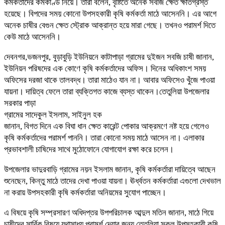
কর্মকতাদের কর্মকাণ্ড নিয়ে। তারা বলেন, বৃষ্টিতে অনেক সবজি ক্ষেত ক্ষতিগ্রস্ত
হয়েছে। বিপদের সময় কোনো উপসহকারী কৃষি কর্মকর্তা মাঠে আসেননি। এর আগে
অনেক চাষীর বেগুন ক্ষেত স্ট্রোক আক্রান্ত হয়ে মারা গেছে। তখনও পরামর্শ দিতে
কেউ মাঠে আসেননি।
দেবনগর,ভজনপুর, বুড়াবুড়ি ইউনিয়নে কাটাপাড়া গ্রামের দুইজন সবজি চাষী জানান,
ইউনিয়ন পরিষদের এক কোণে কৃষি কর্মকর্তাদের অফিস। দিনের অধিকাংশ সময়
অফিসের দরজা থাকে তালবদ্ধ। তারা মাঠেও যান না। আবার অফিসেও খুঁজে পাওয়া
যায়না। দায়িত্ব ফেলে তারা ব্যক্তিগত কাজে ব্যস্ত থাকেন।তেতুলিয়া উপজেলার
সরকার পাড়া
গ্রামের সাদেকুল ইসলাম, সাইনুল হক
জানান, বিগত দিনে এক বিঘা ধান ক্ষেত কারেন্ট পোকার আক্রমণে নষ্ট হয়ে গেলেও
কৃষি কর্মকর্তাদের পরামর্শ পাননি। তারা কোনো সময় মাঠে আসেন না। এলাকার
প্রভাবশালী চাষিদের সাথে মুঠোফোনে যোগাযোগ রক্ষা করে চলেন।
উপজেলার ভাদুরবাড়ি গ্রামের নয়ন ইসলাম জানান, কৃষি কর্মকর্তারা দায়িত্বে আছেন
শুনেছেন, কিন্তু মাঠে তাদের দেখা পাওয়া যায়না। ঊর্ধ্বতন কর্মকর্তারা এগুলো দেখভাল
না করায় উপসহকারী কৃষি কর্মকর্তারা অনিয়মের সুযোগ পাচ্ছেন।
এ বিষয়ে কৃষি সম্প্রসারণ অধিদপ্তর উপপরিচালক আব্দুল মতিন জানান, মাঠে গিয়ে
চাষীদের সার্বিক বিষয়ে যথাসাধ্য পরামর্শ দেয়ার জন্য তেতুলিয়া সকল উপসহকারী কৃষি