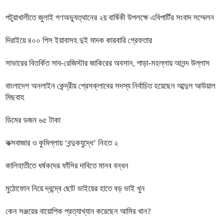
পটুয়াখালীতে জুলাই গণঅভ্যুত্থানের ২য় বার্ষিকী উপলক্ষে এবিপার্টির সংবাদ সম্মেলন
দিরাইয়ে ৪০০ পিস ইয়াবাসহ দুই মাদক কারবারি গ্রেফতার
সাভারের বিতর্কিত সাব-রেজিস্টার জাকিরের অবসান, পাড়া-মহল্লায় আনন্দ উল্লাস
বাংলাদেশ অনলাইন কেন্দ্রীয় প্রেসক্লাবের সদস্য নির্বাচিত হয়েছেন আব্দুল আউয়াল
মিছবাহ
ডিমের ডজন ৬৫ টাকা
কক্সবাজার ও কুমিল্লায় ‘বন্দুকযুদ্ধে’ নিহত ২
কালিহাতীতে ধর্ষকদের ফাঁসির দাবিতে মানব বন্ধন
মুঠোফোন নিয়ে দ্বন্দ্বে ছোট ভাইয়ের হাতে বড় ভাই খুন
কেন সঞ্জয়ের বায়োপিক প্রত্যাখ্যান করেছেন আমির খান?