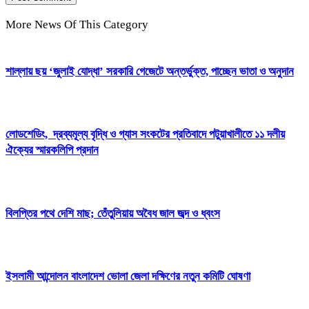
More News Of This Category
শাল্লায় ছয় ‘জুলাই যোদ্ধা’ সরকারি গেজেটে অন্তর্ভুক্ত, পাচ্ছেন ভাতা ও অনুদান
লোডশেডিং, দ্রব্যমূল্য বৃদ্ধি ও গ্যাস সংকটের প্রতিবাদে পটুয়াখালীতে ১১ দলীয়
ঐক্যের স্মারকলিপি প্রদান
বিলপ্তির পথে দেশি মাছ; তেঁতুলিয়ায় অবৈধ জাল জব্দ ও ধ্বংস
ইসলামী আন্দোলন বাংলাদেশ ভোলা জেলা দক্ষিণের নতুন কমিটি ঘোষণা