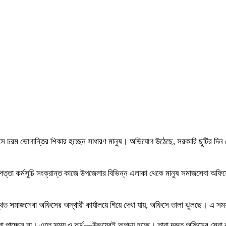
ে চরম ভোগান্তির শিকার হচ্ছেন সাধারণ মানুষ। অভিযোগ উঠেছে, সরকারি ছুটির দিন ত
রাপত্তা কর্মসূচি সংক্রান্ত কাজে উপজেলার বিভিন্ন এলাকা থেকে মানুষ সমাজসেবা অফিসে
অবস্থিত সমাজসেবা অফিসের অস্থায়ী কার্যালয়ে গিয়ে দেখা যায়, অফিসে তালা ঝুলছে। 
েবা পাচ্ছেন না। এতে সময় ও অর্থ—উভয়েরই অপচয় হচ্ছে। তারা দ্রুত অফিসের সেবা ক