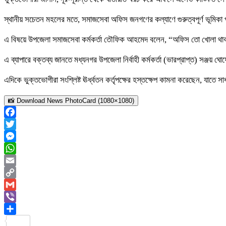
স্থানীয় সচেতন মহলের মতে, সমাজসেবা অফিস জনগণের কল্যাণে গুরুত্বপূর্ণ ভূমিকা পাল
এ বিষয়ে উপজেলা সমাজসেবা কর্মকর্তা তৌফিক আহমেদ বলেন, “অফিস তো খোলা থাকা
এ ব্যাপারে বক্তব্য জানতে মধ্যনগর উপজেলা নির্বাহী কর্মকর্তা (ভারপ্রাপ্ত) সঞ্জ
এদিকে ভুক্তভোগীরা সংশ্লিষ্ট ঊর্ধ্বতন কর্তৃপক্ষের হস্তক্ষেপ কামনা করেছেন, যাতে
📸 Download News PhotoCard (1080×1080)
Facebook
Twitter
Messenger
WhatsApp
Email
Copy
Link
Gmail
Viber
Share