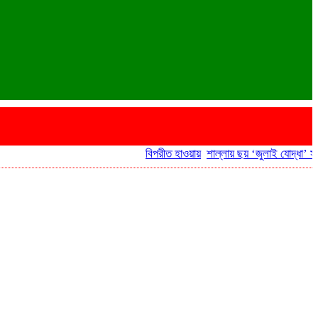
বিপরীত হাওয়ায়
শাল্লায় ছয় ‘জুলাই যোদ্ধা’ সরকারি 