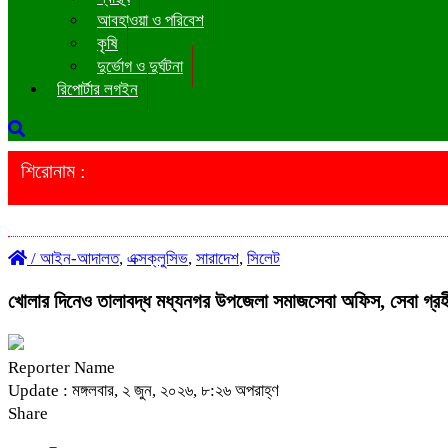
আবহাওয়া ও পরিবেশ
কৃষি
দুর্ভোগ ও দুর্ঘটনা
রিপোর্টার লগইন
শিরোনাম :
/
আইন-আদালত
,
এক্সক্লুসিভ
,
সারাদেশ
,
সিলেট
খোলার দিনেও তালাবদ্ধ মধ্যনগর উপজেলা সমাজসেবা অফিস, সেবা গ্রহী
Reporter Name
Update : মঙ্গলবার, ২ জুন, ২০২৬, ৮:২৬ অপরাহ্ণ
Share