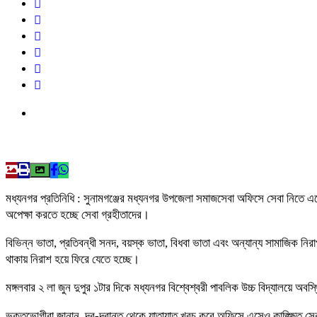
মধ্যনগর প্রতিনিধি : সুনামগঞ্জের মধ্যনগর উপজেলা সমাজসেবা অফিসে সেবা নিতে এস
অপেক্ষা করতে হচ্ছে সেবা গ্রহীতাদের।
বিভিন্ন ভাতা, প্রতিবন্ধী সনদ, বয়স্ক ভাতা, বিধবা ভাতা এবং অন্যান্য সামাজিক নি
থাকায় নিরাশ হয়ে ফিরে যেতে হচ্ছে।
মঙ্গলবার ২ লা জুন দুপুর ১টার দিকে মধ্যনগর বিশ্বেশ্বরী পাবলিক উচ্চ বিদ্যালয়ে 
ভুক্তভোগীরা জানান, দূর-দূরান্ত থেকে যাতায়াত খরচ করে অফিসে এসেও কাঙ্ক্ষিত স