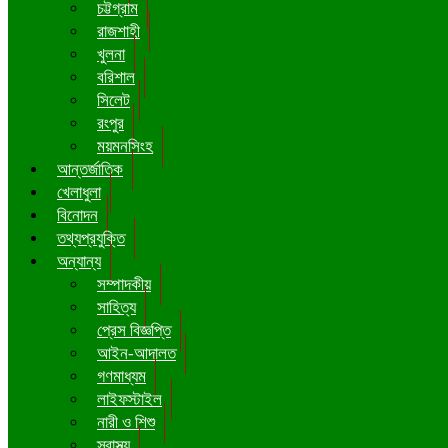
চট্টগ্রাম
রাজশাহী
খুলনা
বরিশাল
সিলেট
রংপুর
ময়মনসিংহ
আন্তর্জাতিক
খেলাধুলা
বিনোদন
তথ্যপ্রযুক্তি
অন্যান্য
সম্পাদকীয়
সাহিত্য
প্রেস বিজ্ঞপ্তি
আইন-আদালত
গণমাধ্যম
লাইফস্টাইল
নারী ও শিশু
স্বাস্থ্য