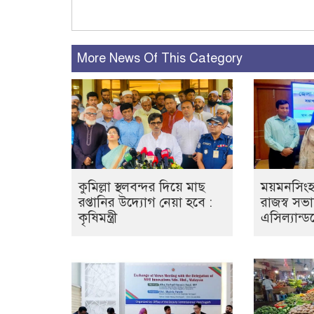
More News Of This Category
কুমিল্লা স্থলবন্দর দিয়ে মাছ
ময়মনসিংহ
রপ্তানির উদ্যোগ নেয়া হবে :
রাজস্ব সভায় 
কৃষিমন্ত্রী
এসিল্যান্ড