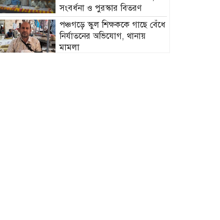
সংবর্ধনা ও পুরস্কার বিতরণ
পঞ্চগড়ে স্কুল শিক্ষককে গাছে বেঁধে
নির্যাতনের অভিযোগ, থানায়
মামলা
জুলাই গণহত্যার বিচার না হলে
জনগণকে সঙ্গে নিয়ে মাঠে নামবো :
সাবেক মেয়র সাক্কু
নাচোলে জুলাই গণঅভ্যুত্থান দিবস
উপলক্ষে আলোচনা সভা অনুষ্ঠিত
গণভোটের রায় বাস্তবায়নের
দাবিতে কুমিল্লায় ১১ দলের
সমাবেশ ও গণমিছিল
গ্রামীণ শিক্ষার্থীদের স্বপ্ন পূরণে
পানিসম্পদ প্রতিমন্ত্রীর ২০ শিক্ষার্থীর
মাঝে বাইসাইকেল বিতরণ