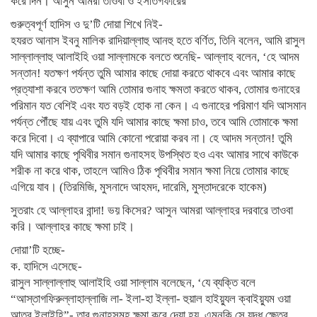
করে দিন। আসুন আমরা তাওবা ও ইসতিগফারের
গুরুত্বপূর্ণ হাদিস ও দু’টি দোয়া শিখে নিই-
হযরত আনাস ইবনু মালিক রাদিয়াল্লাহু আনহু হতে বর্ণিত, তিনি বলেন, আমি রাসুল
সাল্লাল্লাহু আলাইহি ওয়া সাল্লামকে বলতে শুনেছি- আল্লাহ বলেন, ‘হে আদম
সন্তান! যতক্ষণ পর্যন্ত তুমি আমার কাছে দোয়া করতে থাকবে এবং আমার কাছে
প্রত্যাশা করবে ততক্ষণ আমি তোমার গুনাহ ক্ষমতা করতে থাকব, তোমার গুনাহের
পরিমান যত বেশিই এবং যত বড়ই হোক না কেন। এ গুনাহের পরিমাণ যদি আসমান
পর্যন্ত পৌঁছে যায় এবং তুমি যদি আমার কাছে ক্ষমা চাও, তবে আমি তোমাকে ক্ষমা
করে দিবো। এ ব্যাপারে আমি কোনো পরোয়া করব না। হে আদম সন্তান! তুমি
যদি আমার কাছে পৃথিবীর সমান গুনাহসহ উপস্থিত হও এবং আমার সাথে কাউকে
শরীক না করে থাক, তাহলে আমিও ঠিক পৃথিবীর সমান ক্ষমা নিয়ে তোমার কাছে
এগিয়ে যাব। (তিরমিজি, মুসনাদে আহমদ, দারেমি, মুস্তাদরেকে হাকেম)
সুতরাং হে আল্লাহর বান্দা! ভয় কিসের? আসুন আমরা আল্লাহর দরবারে তাওবা
করি। আল্লাহর কাছে ক্ষমা চাই।
দোয়া’টি হচ্ছে-
ক. হাদিসে এসেছে-
রাসুল সাল্লাল্লাহু আলাইহি ওয়া সাল্লাম বলেছেন, ‘যে ব্যক্তি বলে
“আস্তাগফিরুল্লাহাল্লাজি লা- ইলা-হা ইল্লা- হুয়াল হাইয়্যুল ক্বাইয়্যুম ওয়া
আতুবু ইলাইহি”- তার গুনাহসমূহ ক্ষমা করে দেয়া হয়, এমনকি সে যুদ্ধ ক্ষেত্র