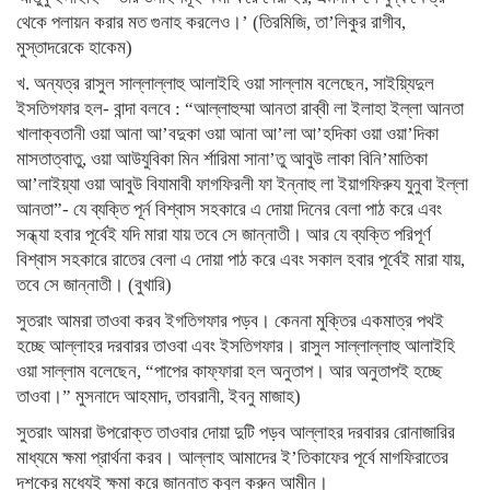
থেকে পলায়ন করার মত গুনাহ করলেও।’ (তিরমিজি, তা’লিকুর রাগীব,
মুস্তাদরেকে হাকেম)
খ. অন্যত্র রাসুল সাল্লাল্লাহু আলাইহি ওয়া সাল্লাম বলেছেন, সাইয়্যিদুল
ইসতিগফার হল- বান্দা বলবে : “আল্লাহুম্মা আনতা রাব্বী লা ইলাহা ইল্লা আনতা
খালাক্বতানী ওয়া আনা আ’বদুকা ওয়া আনা আ’লা আ’হদিকা ওয়া ওয়া’দিকা
মাসতাত্বাতু, ওয়া আউযুবিকা মিন র্শারিমা সানা’তু আবুউ লাকা বিনি’মাতিকা
আ’লাইয়্যা ওয়া আবুউ বিযামাবী ফাগফিরলী ফা ইন্নাহু লা ইয়াগফিরুয যুনুবা ইল্লা
আনতা”- যে ব্যক্তি পূর্ন বিশ্বাস সহকারে এ দোয়া দিনের বেলা পাঠ করে এবং
সন্ধ্যা হবার পূর্বেই যদি মারা যায় তবে সে জান্নাতী। আর যে ব্যক্তি পরিপূর্ণ
বিশ্বাস সহকারে রাতের বেলা এ দোয়া পাঠ করে এবং সকাল হবার পূর্বেই মারা যায়,
তবে সে জান্নাতী। (বুখারি)
সুতরাং আমরা তাওবা করব ইগতিগফার পড়ব। কেননা মুক্তির একমাত্র পথই
হচ্ছে আল্লাহর দরবারর তাওবা এবং ইসতিগফার। রাসুল সাল্লাল্লাহু আলাইহি
ওয়া সাল্লাম বলেছেন, “পাপের কাফ্ফারা হল অনুতাপ। আর অনুতাপই হচ্ছে
তাওবা।” মুসনাদে আহমাদ, তাবরানী, ইবনু মাজাহ)
সুতরাং আমরা উপরোক্ত তাওবার দোয়া দুটি পড়ব আল্লাহর দরবারর রোনাজারির
মাধ্যমে ক্ষমা প্রার্থনা করব। আল্লাহ আমাদের ই’তিকাফের পূর্বে মাগফিরাতের
দশকের মধ্যেই ক্ষমা করে জান্নাত কবুল করুন আমীন।