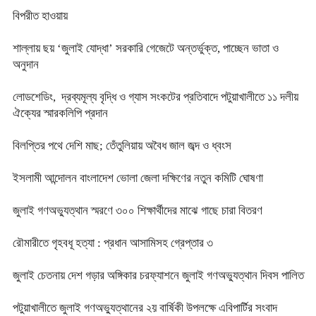
বিপরীত হাওয়ায়
শাল্লায় ছয় ‘জুলাই যোদ্ধা’ সরকারি গেজেটে অন্তর্ভুক্ত, পাচ্ছেন ভাতা ও
অনুদান
লোডশেডিং, দ্রব্যমূল্য বৃদ্ধি ও গ্যাস সংকটের প্রতিবাদে পটুয়াখালীতে ১১ দলীয়
ঐক্যের স্মারকলিপি প্রদান
বিলপ্তির পথে দেশি মাছ; তেঁতুলিয়ায় অবৈধ জাল জব্দ ও ধ্বংস
ইসলামী আন্দোলন বাংলাদেশ ভোলা জেলা দক্ষিণের নতুন কমিটি ঘোষণা
জুলাই গণঅভ্যুত্থান স্মরণে ৩০০ শিক্ষার্থীদের মাঝে গাছে চারা বিতরণ
রৌমারীতে গৃহবধূ হত্যা : প্রধান আসামিসহ গ্রেপ্তার ৩
জুলাই চেতনায় দেশ গড়ার অঙ্গিকার চরফ্যাশনে জুলাই গণঅভ্যুত্থান দিবস পালিত
পটুয়াখালীতে জুলাই গণঅভ্যুত্থানের ২য় বার্ষিকী উপলক্ষে এবিপার্টির সংবাদ