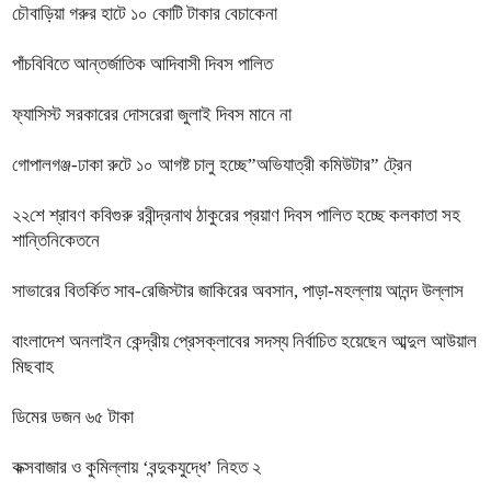
চৌবাড়িয়া গরুর হাটে ১০ কোটি টাকার বেচাকেনা
পাঁচবিবিতে আন্তর্জাতিক আদিবাসী দিবস পালিত
ফ্যাসিস্ট সরকারের দোসরেরা জুলাই দিবস মানে না
গোপালগঞ্জ-ঢাকা রুটে ১০ আগষ্ট চালু হচ্ছে”অভিযাত্রী কমিউটার” ট্রেন
২২শে শ্রাবণ কবিগুরু রবীন্দ্রনাথ ঠাকুরের প্রয়াণ দিবস পালিত হচ্ছে কলকাতা সহ
শান্তিনিকেতনে
সাভারের বিতর্কিত সাব-রেজিস্টার জাকিরের অবসান, পাড়া-মহল্লায় আনন্দ উল্লাস
বাংলাদেশ অনলাইন কেন্দ্রীয় প্রেসক্লাবের সদস্য নির্বাচিত হয়েছেন আব্দুল আউয়াল
মিছবাহ
ডিমের ডজন ৬৫ টাকা
কক্সবাজার ও কুমিল্লায় ‘বন্দুকযুদ্ধে’ নিহত ২