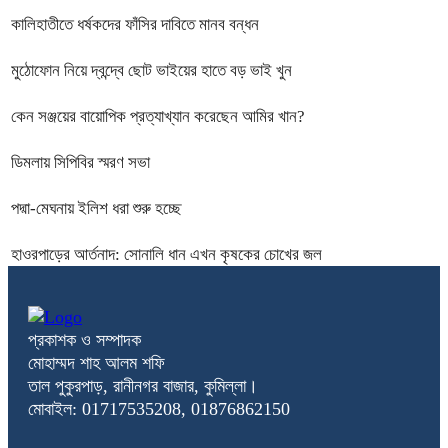
কালিহাতীতে ধর্ষকদের ফাঁসির দাবিতে মানব বন্ধন
মুঠোফোন নিয়ে দ্বন্দ্বে ছোট ভাইয়ের হাতে বড় ভাই খুন
কেন সঞ্জয়ের বায়োপিক প্রত্যাখ্যান করেছেন আমির খান?
ডিমলায় সিপিবির স্মরণ সভা
পদ্মা-মেঘনায় ইলিশ ধরা শুরু হচ্ছে
হাওরপাড়ের আর্তনাদ: সোনালি ধান এখন কৃষকের চোখের জল
প্রকাশক ও সম্পাদক
মোহাম্মদ শাহ আলম শফি
তাল পুকুরপাড়, রানীনগর বাজার, কুমিল্লা।
মোবাইল: 01717535208, 01876862150