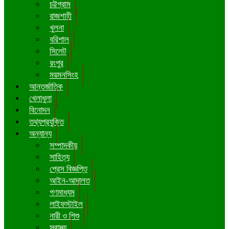
চট্টগ্রাম
রাজশাহী
খুলনা
বরিশাল
সিলেট
রংপুর
ময়মনসিংহ
আন্তর্জাতিক
খেলাধুলা
বিনোদন
তথ্যপ্রযুক্তি
অন্যান্য
সম্পাদকীয়
সাহিত্য
প্রেস বিজ্ঞপ্তি
আইন-আদালত
গণমাধ্যম
লাইফস্টাইল
নারী ও শিশু
স্বাস্থ্য