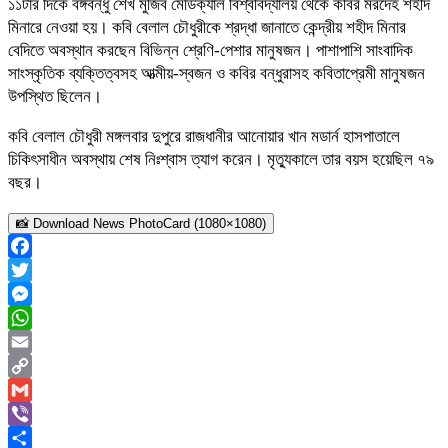
১১টার দিকে বঙ্গবন্ধু শেখ মুজিব মেডিক্যাল বিশ্ববিদ্যালয় থেকে কবির মরদেহ শহীদ
মিনারে নেওয়া হয়। কবি বেলাল চৌধুরীকে শ্রদ্ধা জানাতে কেন্দ্রীয় শহীদ মিনার
বেদিতে অবস্থান করছেন বিভিন্ন শ্রেণি-পেশার মানুষজন। পাশাপাশি সাংবাদিক
সাংস্কৃতিক ব্যক্তিত্বসহ আত্মীয়-স্বজন ও কবির বন্ধুরাসহ কবিতাপ্রেমী মানুষজন
উপস্থিত ছিলেন।
কবি বেলাল চৌধুরী মঙ্গলবার দুপুরে রাজধানীর আনোয়ার খান মডার্ন হাসপাতালে
চিকিৎসাধীন অবস্থায় শেষ নিঃশ্বাস ত্যাগ করেন। মৃত্যুকালে তার বয়স হয়েছিল ৭৯
বছর।
📸 Download News PhotoCard (1080×1080)
Facebook
Twitter
Messenger
WhatsApp
Email
Copy
Link
Gmail
Viber