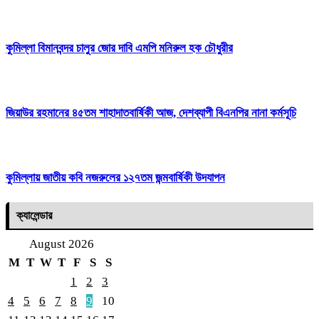
কুমিল্লা বিমানবন্দর চালুর জোর দাবি এমপি মনিরুল হক চৌধুরীর
জিয়াউর রহমানের ৪৫তম শাহাদাতবার্ষিকী আজ, দেশব্যাপী বিএনপির নানা কর্মসূচি
কুমিল্লায় জাতীয় কবি নজরুলের ১২৭তম জন্মবার্ষিকী উদযাপন
ক্যালেন্ডার
August 2026
M
T
W
T
F
S
S
1
2
3
4
5
6
7
8
9
10