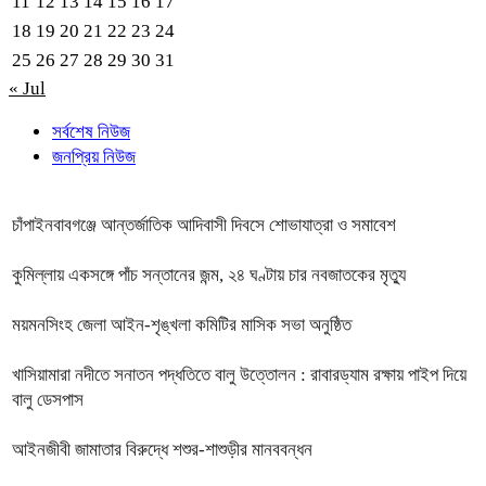
11
12
13
14
15
16
17
18
19
20
21
22
23
24
25
26
27
28
29
30
31
« Jul
সর্বশেষ নিউজ
জনপ্রিয় নিউজ
চাঁপাইনবাবগঞ্জে আন্তর্জাতিক আদিবাসী দিবসে শোভাযাত্রা ও সমাবেশ
কুমিল্লায় একসঙ্গে পাঁচ সন্তানের জন্ম, ২৪ ঘণ্টায় চার নবজাতকের মৃত্যু
ময়মনসিংহ জেলা আইন-শৃঙ্খলা কমিটির মাসিক সভা অনুষ্ঠিত
খাসিয়ামারা নদীতে সনাতন পদ্ধতিতে বালু উত্তোলন : রাবারড্যাম রক্ষায় পাইপ দিয়ে
বালু ডেসপাস
আইনজীবী জামাতার বিরুদ্ধে শশুর-শাশুড়ীর মানববন্ধন