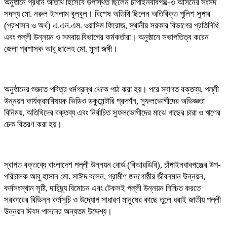
অনুষ্ঠানে প্রধান অতিথি হিসেবে উপস্থিত ছিলেন চাঁপাইনবাবগঞ্জ-৩ আসনের সংসদ
সদস্য মো. নরুল ইসলাম বুলবুল। বিশেষ অতিথি ছিলেন অতিরিক্ত পুলিশ সুপার
(প্রশাসন ও অর্থ) এ.এন.এম. ওয়াসিম ফিরোজ, স্থানীয় সরকার বিভাগের প্রতিনিধি
এবং পল্লী উন্নয়ন ও সমবায় বিভাগের কর্মকর্তারা। অনুষ্ঠানে সভাপতিত্ব করেন
জেলা প্রশাসক আবু ছালেহ মো. মুসা জঙ্গী।
অনুষ্ঠানের শুরুতে পবিত্র ধর্মগ্রন্থ থেকে পাঠ করা হয়। পরে স্বাগত বক্তব্য, পল্লী
উন্নয়ন কার্যক্রমবিষয়ক ভিডিও ডকুমেন্টারি প্রদর্শন, সুফলভোগীদের অভিজ্ঞতা
বিনিময়, অতিথিদের বক্তব্য এবং নির্বাচিত সুফলভোগীদের মাঝে গাছের চারা ও ঋণের
চেক বিতরণ করা হয়।
স্বাগত বক্তব্যে বাংলাদেশ পল্লী উন্নয়ন বোর্ড (বিআরডিবি), চাঁপাইনবাবগঞ্জের উপ-
পরিচালক আবু হাসান মো. সাঈদ বলেন, গ্রামীণ জনগোষ্ঠীর জীবনমান উন্নয়ন,
কর্মসংস্থান সৃষ্টি, দারিদ্র্য বিমোচন এবং টেকসই পল্লী উন্নয়ন নিশ্চিত করতে
সরকারের বিভিন্ন কর্মসূচি ও উদ্যোগ সাধারণ মানুষের কাছে তুলে ধরাই জাতীয় পল্লী
উন্নয়ন দিবস পালনের অন্যতম উদ্দেশ্য।