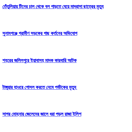
তেঁতুলিয়ায় টিনের চাল থেকে বল পাড়তে যেয়ে মাদ্রাসা ছাত্রের মৃত্যু
সুনামগঞ্জে গ্রামীণ সড়কের গাছ কর্তনের অভিযোগ
শহরের জলিলপুরে ইয়াবাসহ মাদক কারবারি আটক
টাঙ্গুয়ার হাওরে গোসল করতে নেমে পর্যটকের মৃত্যু
সাগর মোহনায় জেলেদের জালে ধরা পড়ল রাজা ইলিশ