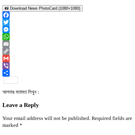
📸 Download News PhotoCard (1080×1080)
Facebook
Twitter
Messenger
WhatsApp
Email
Copy
Link
Gmail
Viber
Share
আপনার মতামত লিখুন :
Leave a Reply
Your email address will not be published.
Required fields are
marked
*