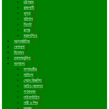
চট্টগ্রাম
রাজশাহী
খুলনা
বরিশাল
সিলেট
রংপুর
ময়মনসিংহ
আন্তর্জাতিক
খেলাধুলা
বিনোদন
তথ্যপ্রযুক্তি
অন্যান্য
সম্পাদকীয়
সাহিত্য
প্রেস বিজ্ঞপ্তি
আইন-আদালত
গণমাধ্যম
লাইফস্টাইল
নারী ও শিশু
স্বাস্থ্য