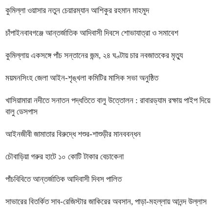
কুমিল্লা ওয়াসার নতুন চেয়ারম্যান আশিকুর রহমান মাহমুদ
চাঁপাইনবাবগঞ্জে আন্তর্জাতিক আদিবাসী দিবসে শোভাযাত্রা ও সমাবেশ
কুমিল্লায় একসঙ্গে পাঁচ সন্তানের জন্ম, ২৪ ঘণ্টায় চার নবজাতকের মৃত্যু
ময়মনসিংহ জেলা আইন-শৃঙ্খলা কমিটির মাসিক সভা অনুষ্ঠিত
খাসিয়ামারা নদীতে সনাতন পদ্ধতিতে বালু উত্তোলন : রাবারড্যাম রক্ষায় পাইপ দিয়ে
বালু ডেসপাস
আইনজীবী জামাতার বিরুদ্ধে শশুর-শাশুড়ীর মানববন্ধন
চৌবাড়িয়া গরুর হাটে ১০ কোটি টাকার বেচাকেনা
পাঁচবিবিতে আন্তর্জাতিক আদিবাসী দিবস পালিত
সাভারের বিতর্কিত সাব-রেজিস্টার জাকিরের অবসান, পাড়া-মহল্লায় আনন্দ উল্লাস