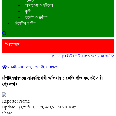
আবহাওয়া ও পরিবেশ
কৃষি
দুর্ভোগ ও দুর্ঘটনা
রিপোর্টার লগইন
শিরোনাম :
জামালপুরে ইটের ভাটায় গর্তে জমে থাকা পানিতে ডুবে 
/
আইন-আদালত
,
রাজশাহী
,
সারাদেশ
​চাঁপাইনবাবগঞ্জে মাদকবিরোধী অভিযান ১ কেজি গাঁজাসহ দুই নারী
গ্রেফতার
Reporter Name
Update : বৃহস্পতিবার, ৭ মে, ২০২৬, ৮:৫৯ অপরাহ্ণ
Share