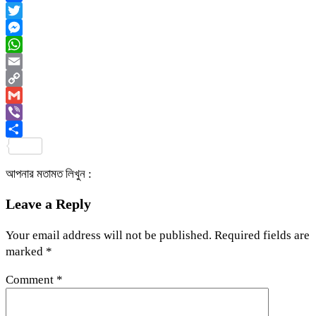
Facebook
Twitter
Messenger
WhatsApp
Email
Copy
Link
Gmail
Viber
Share
আপনার মতামত লিখুন :
Leave a Reply
Your email address will not be published.
Required fields are
marked
*
Comment
*