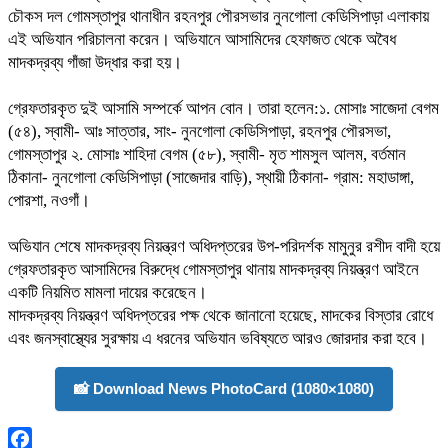
চৌকস দল গোমস্তাপুর থানাধীন রহনপুর পৌরসভার নুনগোলা কেডিসিপাড়া এলাকায়
এই অভিযান পরিচালনা করেন। অভিযানে আসামিদের হেফাজত থেকে অবৈধ
মাদকদ্রব্য গাঁজা উদ্ধার করা হয়।
​গ্রেফতারকৃত দুই আসামি সম্পর্কে আপন বোন। তারা হলেন:১. মোসাঃ সাজেদা বেগম
(৫৪), স্বামী- আঃ সাত্তার, সাং- নুনগোলা কেডিসিপাড়া, রহনপুর পৌরসভা,
গোমস্তাপুর ২. মোসাঃ শাহিদা বেগম (৫৮), স্বামী- মৃত শামসুল আলম, বর্তমান
ঠিকানা- নুনগোলা কেডিসিপাড়া (সাজেদার বাড়ি), স্থায়ী ঠিকানা- গ্রাম: মহাডাঙ্গা,
পোরশা, নওগাঁ।
অভিযান শেষে মাদকদ্রব্য নিয়ন্ত্রণ অধিদপ্তরের উপ-পরিদর্শক মামুনুর রশীদ বাদী হয়ে
গ্রেফতারকৃত আসামিদের বিরুদ্ধে গোমস্তাপুর থানায় মাদকদ্রব্য নিয়ন্ত্রণ আইনে
একটি নিয়মিত মামলা দায়ের করেছেন।
​মাদকদ্রব্য নিয়ন্ত্রণ অধিদপ্তরের পক্ষ থেকে জানানো হয়েছে, মাদকের বিস্তার রোধে
এবং জনস্বাস্থ্যের সুরক্ষায় এ ধরনের অভিযান ভবিষ্যতে আরও জোরদার করা হবে।
📸 Download News PhotoCard (1080×1080)