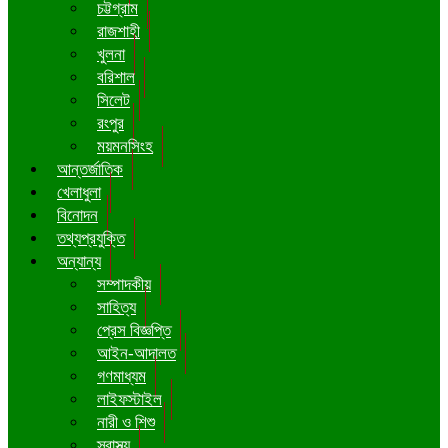
চট্টগ্রাম
রাজশাহী
খুলনা
বরিশাল
সিলেট
রংপুর
ময়মনসিংহ
আন্তর্জাতিক
খেলাধুলা
বিনোদন
তথ্যপ্রযুক্তি
অন্যান্য
সম্পাদকীয়
সাহিত্য
প্রেস বিজ্ঞপ্তি
আইন-আদালত
গণমাধ্যম
লাইফস্টাইল
নারী ও শিশু
স্বাস্থ্য