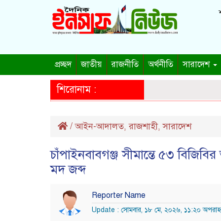
শ
প্রচ্ছদ
জাতীয়
রাজনীতি
অর্থনীতি
সারাদেশ
শিরোনাম :
/
আইন-আদালত
রাজশাহী
সারাদেশ
,
,
চাঁপাইনবাবগঞ্জ সীমান্তে ৫৩ বিজি
মদ জব্দ
Reporter Name
Update : সোমবার, ১৮ মে, ২০২৬, ১১:২০ অপরাহ্