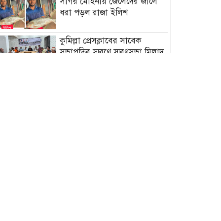
সাগর মোহনায় জেলেদের জালে
ধরা পড়ল রাজা ইলিশ
কুমিল্লা প্রেসক্লাবের সাবেক
সভাপতির স্মরণে স্মরণসভা মিলাদ
ও দোয়া
আঙ্গারিয়ায় চেয়ারম্যান প্রার্থী
দেলোয়ার খানের মতবিনিময় সভা
ঢাকাগামী জামালপুর কমিউটার
ট্রেনের ৪টি বগি লাইনচ্যুত হয়েছে
গফরগাঁওয়ের প্রবেশ মুখে
কোরআনিক রুকাইয়া সেন্টার’-এর
নামে প্রতারণার অভিযোগ
বিডি ক্লিনের উদ্যোগে শাহ্
নেয়ামতুল্লাহ কলেজে পরিচ্ছন্নতা