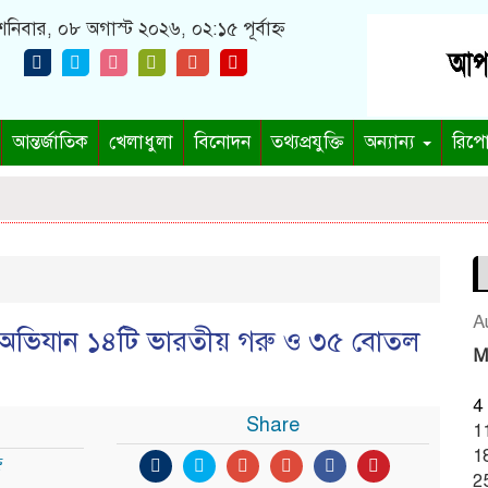
নিবার, ০৮ অগাস্ট ২০২৬, ০২:১৫ পূর্বাহ্ন
আন্তর্জাতিক
খেলাধুলা
বিনোদন
তথ্যপ্রযুক্তি
অন্যান্য
রিপো
A
বির অভিযান ১৪টি ভারতীয় গরু ও ৩৫ বোতল
M
4
Share
1
1
ণ
2