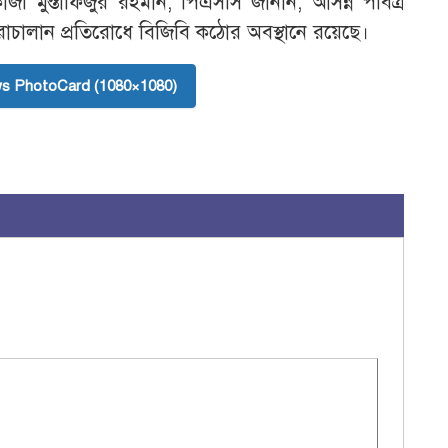
াজী মুস্তাফিজুর রহমান, পিএসসি জানান, আসন্ন পবিত্র
াচালান প্রতিরোধে বিজিবি কঠোর অবস্থানে রয়েছে।
s PhotoCard (1080×1080)