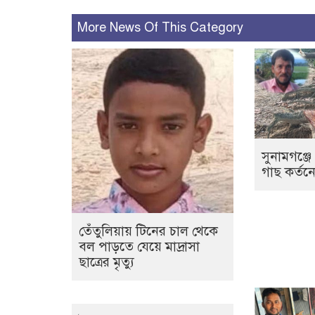
More News Of This Category
সুনামগঞ্জে
গাছ কর্ত
তেঁতুলিয়ায় টিনের চাল থেকে
বল পাড়তে যেয়ে মাদ্রাসা
ছাত্রের মৃত্যু