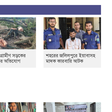
 গ্রামীণ সড়কের
শহরের জলিলপুরে ইয়াবাসহ
নের অভিযোগ
মাদক কারবারি আটক