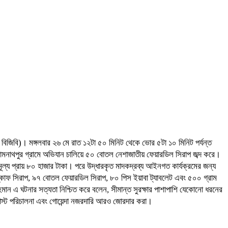
(৫৩ বিজিবি)। মঙ্গলবার ২৬ মে রাত ১২টা ৫০ মিনিট থেকে ভোর ৫টা ১০ মিনিট পর্যন্ত
ামনাথপুর গ্রামে অভিযান চালিয়ে ৫০ বোতল নেশাজাতীয় ফেয়ারডিল সিরাপ জব্দ করে।
ূল্য প্রায় ৮০ হাজার টাকা। পরে উদ্ধারকৃত মাদকদ্রব্য আইনগত কার্যক্রমের জন্য
্কাফ সিরাপ, ৯৭ বোতল ফেয়ারডিল সিরাপ, ৮০ পিস ইয়াবা ট্যাবলেট এবং ৫০০ গ্রাম
রহমান এ ঘটনার সত্যতা নিশ্চিত করে বলেন, সীমান্ত সুরক্ষার পাশাপাশি যেকোনো ধরনের
স্ট পরিচালনা এবং গোয়েন্দা নজরদারি আরও জোরদার করা।