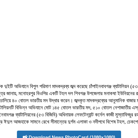
ৃথক দুইটি অভিযানে বিপুল পরিমাণ মাদকদ্রব্য জব্দ করেছে চাঁপাইনবাবগঞ্জ ব্যাটালিয়ন 
ূত্র জানায়, মনোহরপুর বিওপির একটি টহল দল শিবগঞ্জ উপজেলার মনাকষা ইউনিয়নের র
 চালিয়ে ৪০ বোতল ভারতীয় মদ উদ্ধার করেন। জব্দকৃত মাদকদ্রব্যের আনুমানিক বাজার ম
্যাটালিয়নটি বিভিন্ন অভিযানে মোট ১৪৫ বোতল ভারতীয় মদ, ৫১০ বোতল নেশাজাতীয় এস
নবাবগঞ্জ ব্যাটালিয়নের (৫৩ বিজিবি) অধিনায়ক লেফটেন্যান্ট কর্নেল কাজী মুস্তাফিজুর 
্র ঈদুল আজহাকে সামনে রেখে সীমান্তের দুর্গম এলাকা ও নদীপথে বিশেষ টহল, চেকপো
📸 Download News PhotoCard (1080×1080)