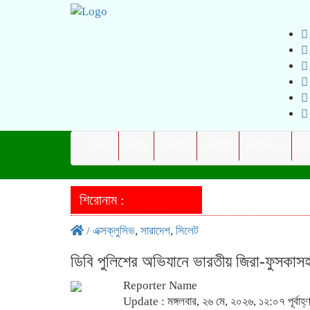
প্রচ্ছদ
জাতীয়
রাজনীতি
অর্থনীতি
সারাদেশ
আন
শিরোনাম :
/
এক্সক্লুসিভ
,
সারাদেশ
,
সিলেট
‎ডিবি পুলিশের অভিযানে ভারতীয় জিরা-ফুসকা
Reporter Name
Update : মঙ্গলবার, ২৬ মে, ২০২৬, ১২:০৭ পূর্বাহ্