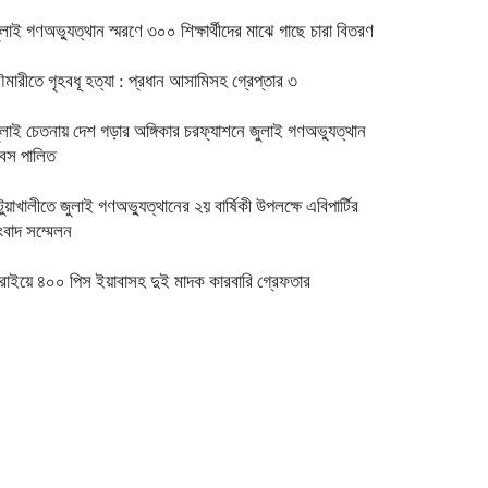
ুলাই গণঅভ্যুত্থান স্মরণে ৩০০ শিক্ষার্থীদের মাঝে গাছে চারা বিতরণ
ৌমারীতে গৃহবধূ হত্যা : প্রধান আসামিসহ গ্রেপ্তার ৩
ুলাই চেতনায় দেশ গড়ার অঙ্গিকার চরফ্যাশনে জুলাই গণঅভ্যুত্থান
িবস পালিত
ুয়াখালীতে জুলাই গণঅভ্যুত্থানের ২য় বার্ষিকী উপলক্ষে এবিপার্টির
ংবাদ সম্মেলন
িরাইয়ে ৪০০ পিস ইয়াবাসহ দুই মাদক কারবারি গ্রেফতার