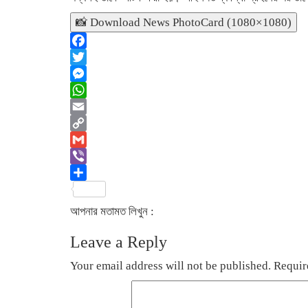
📸 Download News PhotoCard (1080×1080)
Facebook
Twitter
Messenger
WhatsApp
Email
Copy
Link
Gmail
Viber
Share
আপনার মতামত লিখুন :
Leave a Reply
Your email address will not be published.
Requir