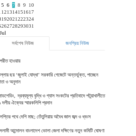
5
6
7
8
9
10
1
12
13
14
15
16
17
8
19
20
21
22
23
24
5
26
27
28
29
30
31
Jul
সর্বশেষ নিউজ
জনপ্রিয় নিউজ
িপরীত হাওয়ায়
ল্লায় ছয় ‘জুলাই যোদ্ধা’ সরকারি গেজেটে অন্তর্ভুক্ত, পাচ্ছেন
াতা ও অনুদান
ডশেডিং, দ্রব্যমূল্য বৃদ্ধি ও গ্যাস সংকটের প্রতিবাদে পটুয়াখালীতে
১ দলীয় ঐক্যের স্মারকলিপি প্রদান
লপ্তির পথে দেশি মাছ; তেঁতুলিয়ায় অবৈধ জাল জব্দ ও ধ্বংস
সলামী আন্দোলন বাংলাদেশ ভোলা জেলা দক্ষিণের নতুন কমিটি ঘোষণা