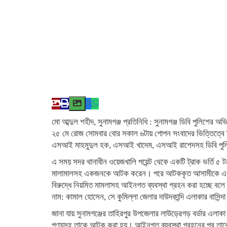
মো আব্দুল শহীদ, সুনামগঞ্জ প্রতিনিধি : ‎সুনামগঞ্জ ডিবি পুলি
২৫ মে রোজ সোমবার বোর সকাল ৬টায় গোপন সংবাদের ভিত্তিত্বে ড
এসআই মাহমুদুল হক, এসআই খাদেম, এসআই রাশেদসহ ডিবি পুলি
এ সময় সদর থানাধীন ওয়েজখালি পয়েন্ট থেকে একটি ট্রাক ভর্তি ৫ 
মালামালসহ একজনকে আটক করেন। পরে আটককৃত আসামীকে এবং ট্র
বিরুদ্ধে নিয়মিত মামলাসহ আইনগত ব্যবস্থা গ্রহন করা হচ্ছে বল
নাম: কামাল হোসেন, সে কুমিল্লা জেলার দাউদকান্দি এলাকার বাসিন্দ
জানা যায় সুনামগঞ্জের তাহিরপুর উপজেলার লাউড়েরগড় বর্ডার এলাক
পণ্যসহ তাকে আটক করা হয়। আইনগত ব্যবস্থা গ্রহনের পর তাক