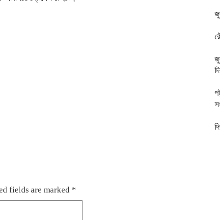
জ
র
জ
দ
পট
স
দ
ed fields are marked
*