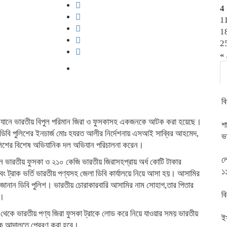
4
1
1
2
« 
ব
শের অভিযানে ভারতীয় বিপুল পরিমান জিরা ও ফুসকাসহ একজনকে আটক করা হয়েছে।
শা
িবি পুলিশের ইনচার্জ মোঃ হযরত আলীর নির্দেশনায় এসআই সাব্বির আহমেদ,
ভ
শের বিশেষ অভিযানিক দল অভিযান পরিচালনা করেন।
লো
টন ভারতীয় ফুসকা ও ২১০ কেজি ভারতীয় জিরাসহপ্রায় অর্ধ কোটি টাকার
১
াক ভর্তি ভারতীয় পণ্যসহ জেলা ডিবি কার্যালয়ে নিয়ে আসা হয়। আসামির
ে জানান ডিবি পুলিশ। ভারতীয় চোরাকারবারি আসামির নাম সোহাগ,তার পিতার
বি
া।
া থেকে ভারতীয় পণ্য জিরা ফুসকা ট্রাকে লোড করে নিয়ে যাওয়ার সময় ভারতীয়
ই
ে আদালতে প্রেরণ করা হবে।