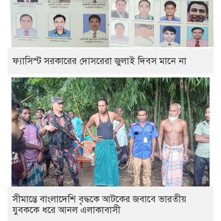
ফ্যাসিস্ট সরকারের দোসরেরা জুলাই দিবস মানে না
সীমান্তে বাংলাদেশি বৃদ্ধকে আটকের জবাবে ভারতীয়
যুবককে ধরে আনল এলাকাবাসী