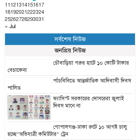
11
12
13
14
15
16
17
18
19
20
21
22
23
24
25
26
27
28
29
30
31
« Jul
সর্বশেষ নিউজ
জনপ্রিয় নিউজ
চৌবাড়িয়া গরুর হাটে ১০ কোটি টাকার
বেচাকেনা
পাঁচবিবিতে আন্তর্জাতিক আদিবাসী দিবস
পালিত
ফ্যাসিস্ট সরকারের দোসরেরা জুলাই
দিবস মানে না
গোপালগঞ্জ-ঢাকা রুটে ১০ আগষ্ট চালু
হচ্ছে”অভিযাত্রী কমিউটার” ট্রেন