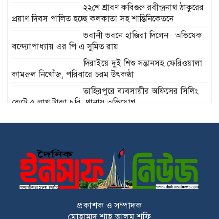
২২শে শ্রাবণ কবিগুরু রবীন্দ্রনাথ ঠাকুরের
প্রয়াণ দিবস পালিত হচ্ছে কলকাতা সহ শান্তিনিকেতনে
ভবানী ভবনে হাজিরা দিলেন– অভিষেক
বন্দ্যোপাধ্যায় এর পি এ সুমিত রায়
দিরাইয়ে দুই শিশু সন্তানসহ ফেরিওয়ালা
কামরুল নিখোঁজ, পরিবারে চরম উৎকণ্ঠা
তাহিরপুরে ব্যবসায়ীর অফিসের সিলিং
কেটে ৫ লাখ টাকা চুরি, থানায় অভিযোগ
দেবিদ্বারে ভাড়াটিয়ার হাতে গৃহকত্রী খুন,
৯ টুকরো লাশ উদ্ধার
জুলাই যোদ্ধাদের ত্যাগ বৃথা যেতে দেবো
না : গৃহায়ণ ও গণপূর্তমন্ত্রী
প্রকাশক ও সম্পাদক
মোহাম্মদ শাহ আলম শফি