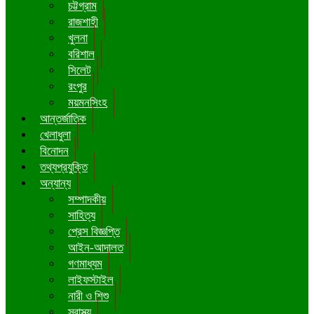
চট্টগ্রাম
রাজশাহী
খুলনা
বরিশাল
সিলেট
রংপুর
ময়মনসিংহ
আন্তর্জাতিক
খেলাধুলা
বিনোদন
তথ্যপ্রযুক্তি
অন্যান্য
সম্পাদকীয়
সাহিত্য
প্রেস বিজ্ঞপ্তি
আইন-আদালত
গণমাধ্যম
লাইফস্টাইল
নারী ও শিশু
স্বাস্থ্য