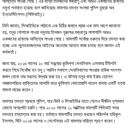
অস্তিত্ব পাওয়া গেছে। এর মধ্যে তিনজনের শুক্রাণু এবং আরও একজনের রক্তের
নমুনা শনাক্ত হয়েছে বলে জানিয়েছে মামলার তদন্ত সংস্থা পুলিশ ব্যুরো অব
ইনভেস্টিগেশন (পিবিআই)।
তিনি জানান, সিআইডিকে পাঠানো এক চিঠির জবাবে প্রায় এক মাস আগে জানানো
হয়, তনুর পোশাকে পাওয়া নমুনায় তিনজন পুরুষের শুক্রাণুর পাশাপাশি আরও
একজনের রক্তের অস্তিত্ব পাওয়া গেছে। মামলাটি সর্বোচ্চ গুরুত্ব দিয়ে তদন্ত করা
হচ্ছে এবং সন্দেহভাজনদের আইনের আওতায় আনতে কাজ চলছে বলে জানান এই
কর্মকর্তা।
জানা যায়, ২০১৬ সালের ২০ মার্চ সন্ধ্যায় কুমিল্লা সেনানিবাস এলাকায় টিউশনি
করতে গিয়ে নিখোঁজ হন তনু। পরদিন সকালে সেনানিবাসের পাওয়ার হাউজ সংলগ্ন
জঙ্গল থেকে তার মরদেহ উদ্ধার করা হয়। এ ঘটনায় তনুর বাবা ইয়ার হোসেন
অজ্ঞাতপরিচয় ব্যক্তিদের আসামি করে কুমিল্লা কোতোয়ালি মডেল থানায় একটি হত্যা
মামলা দায়ের করেন।
মামলার তদন্ত প্রথমে পুলিশ, পরে ডিবি ও সিআইডির হাতে গেলেও দীর্ঘদিন দৃশ্যমান
কোনো অগ্রগতি হয়নি। পরে ২০২০ সালের ২১ অক্টোবর মামলাটি পিবিআই সদর
দফতরে হস্তান্তর করা হয়। বর্তমানে মামলাটির তদন্ত করছেন পরিদর্শক তরিকুল
ইসলাম, যিনি ২০২৪ সালের ৭ সেপ্টেম্বর এই মামলার দায়িত্ব গ্রহণ করেন।