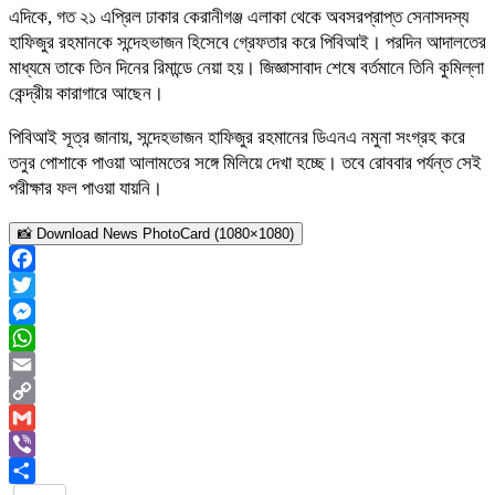
এদিকে, গত ২১ এপ্রিল ঢাকার কেরানীগঞ্জ এলাকা থেকে অবসরপ্রাপ্ত সেনাসদস্য
হাফিজুর রহমানকে সন্দেহভাজন হিসেবে গ্রেফতার করে পিবিআই। পরদিন আদালতের
মাধ্যমে তাকে তিন দিনের রিমান্ডে নেয়া হয়। জিজ্ঞাসাবাদ শেষে বর্তমানে তিনি কুমিল্লা
কেন্দ্রীয় কারাগারে আছেন।
পিবিআই সূত্র জানায়, সন্দেহভাজন হাফিজুর রহমানের ডিএনএ নমুনা সংগ্রহ করে
তনুর পোশাকে পাওয়া আলামতের সঙ্গে মিলিয়ে দেখা হচ্ছে। তবে রোববার পর্যন্ত সেই
পরীক্ষার ফল পাওয়া যায়নি।
📸 Download News PhotoCard (1080×1080)
Facebook
Twitter
Messenger
WhatsApp
Email
Copy
Link
Gmail
Viber