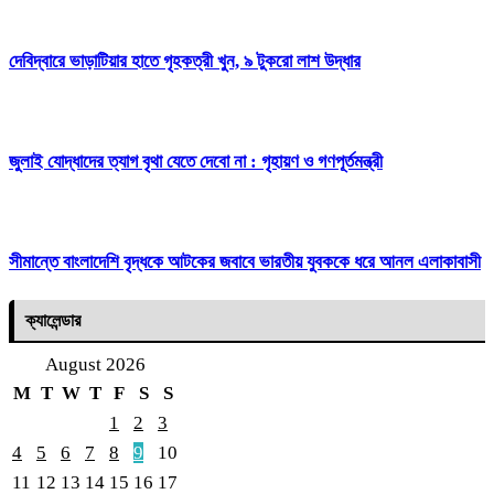
দেবিদ্বারে ভাড়াটিয়ার হাতে গৃহকত্রী খুন, ৯ টুকরো লাশ উদ্ধার
জুলাই যোদ্ধাদের ত্যাগ বৃথা যেতে দেবো না : গৃহায়ণ ও গণপূর্তমন্ত্রী
সীমান্তে বাংলাদেশি বৃদ্ধকে আটকের জবাবে ভারতীয় যুবককে ধরে আনল এলাকাবাসী
ক্যালেন্ডার
August 2026
M
T
W
T
F
S
S
1
2
3
4
5
6
7
8
9
10
11
12
13
14
15
16
17