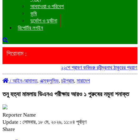
আবহাওয়া ও পরিবেশ
কৃষি
দুর্ভোগ ও দুর্ঘটনা
রিপোর্টার লগইন
শিরোনাম :
২২শে শ্রাবণ কবিগুরু রবীন্দ্রনাথ ঠাকুরের প্রয়াণ 
/
আইন-আদালত
,
এক্সক্লুসিভ
,
চট্টগ্রাম
,
সারাদেশ
তনু হত্যা মামলায় ডিএনএ পরীক্ষায় আরও ১ পুরুষের নমুনা শনাক্ত
Reporter Name
Update : সোমবার, ১৮ মে, ২০২৬, ১১:০৪ পূর্বাহ্ণ
Share