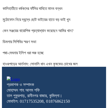
কালিহাতীতে ধর্ষকদের ফাঁসির দাবিতে মানব বন্ধন
মুঠোফোন নিয়ে দ্বন্দ্বে ছোট ভাইয়ের হাতে বড় ভাই খুন
কেন সঞ্জয়ের বায়োপিক প্রত্যাখ্যান করেছেন আমির খান?
ডিমলায় সিপিবির স্মরণ সভা
পদ্মা-মেঘনায় ইলিশ ধরা শুরু হচ্ছে
হাওরপাড়ের আর্তনাদ: সোনালি ধান এখন কৃষকের চোখের জল
প্রকাশক ও সম্পাদক
মোহাম্মদ শাহ আলম শফি
তাল পুকুরপাড়, রানীনগর বাজার, কুমিল্লা।
মোবাইল: 01717535208, 01876862150