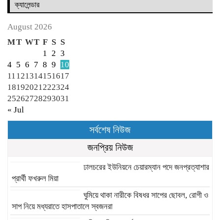
ক্যালেন্ডার
August 2026
M
T
W
T
F
S
S
1
2
3
4
5
6
7
8
9
10
11
12
13
14
15
16
17
18
19
20
21
22
23
24
25
26
27
28
29
30
31
« Jul
সর্বশেষ নিউজ
জনপ্রিয় নিউজ
ঢালচরের ইউনিয়নে চেয়ারম্যান পদে জনপ্রত্যাশার
প্রার্থী ফখরুল মিয়া
ঘুমিয়ে থাকা নারীকে বিষধর সাপের ছোবল, রোগী ও
সাপ নিয়ে মধ্যরাতে হাসপাতালে স্বজনরা