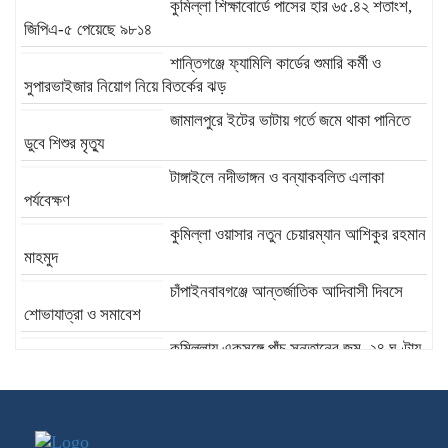
কুমিল্লা শিক্ষাবোর্ডে পাসের হার ৬৫.৪২ শতাংশ,
জিপিএ-৫ পেয়েছে ৯৮১৪
শান্তিগঞ্জে ফ্যামিলি কার্ডের শুমারি কর্মী ও
সুপারভাইজার নিয়োগ নিয়ে বিতর্কের ঝড়
জামালপুরে ইটের ভাটায় গর্তে জমে থাকা পানিতে
ডুবে শিশুর মৃত্যু
টাঙ্গাইলে নদীভাঙ্গন ও বন্যাকবলিত এলাকা
পর্যবেক্ষণ
কুমিল্লা ওয়াসার নতুন চেয়ারম্যান আশিকুর রহমান
মাহমুদ
চাঁপাইনবাবগঞ্জে আন্তর্জাতিক আদিবাসী দিবসে
শোভাযাত্রা ও সমাবেশ
কুমিল্লায় একসঙ্গে পাঁচ সন্তানের জন্ম, ২৪ ঘণ্টায়
চার নবজাতকের মৃত্যু
ময়মনসিংহ জেলা আইন-শৃঙ্খলা কমিটির মাসিক
সভা অনুষ্ঠিত