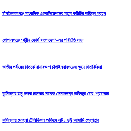
চাঁপাইনবাবগঞ্জ সাংবাদিক এসোসিয়েশনের নতুন কমিটির দায়িত্ব গ্রহণ
গোপালগঞ্জে ‘গ্রীন ফোর্স বাংলাদেশ’-এর পরিচিতি সভা
জাতীয় পর্যায়ের বিতর্কে রানারআপ চাঁপাইনবাবগঞ্জের ক্ষুদে বিতার্কিকরা
কুমিল্লার তনু হত্যা মামলায় সাবেক সেনাসদস্য হাফিজুর ফের গ্রেফতার
কুমিল্লায় মোহনা টেলিভিশন অফিসে লুট : দুই আসামি গ্রেপ্তার