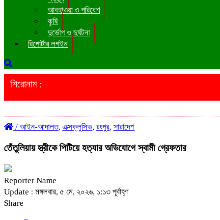
আবহাওয়া ও পরিবেশ
কৃষি
দুর্ভোগ ও দুর্ঘটনা
রিপোর্টার লগইন
শিরোনাম :
/
আইন-আদালত
,
এক্সক্লুসিভ
,
রংপুর
,
সারাদেশ
তেঁতুলিয়ায় স্ত্রীকে পিটিয়ে হত্যার অভিযোগে স্বামী গ্রেফতার
Reporter Name
Update : মঙ্গলবার, ৫ মে, ২০২৬, ১:১৩ পূর্বাহ্ণ
Share