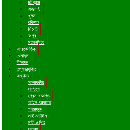
চট্টগ্রাম
রাজশাহী
খুলনা
বরিশাল
সিলেট
রংপুর
ময়মনসিংহ
আন্তর্জাতিক
খেলাধুলা
বিনোদন
তথ্যপ্রযুক্তি
অন্যান্য
সম্পাদকীয়
সাহিত্য
প্রেস বিজ্ঞপ্তি
আইন-আদালত
গণমাধ্যম
লাইফস্টাইল
নারী ও শিশু
স্বাস্থ্য