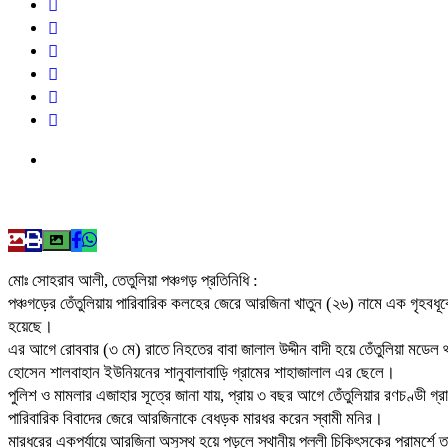
মোঃ সোহরাব আলী, তেতুলিয়া পঞ্চগড় প্রতিনিধি :
পঞ্চগড়ের তেঁতুলিয়ায় পারিবারিক কলহের জেরে আরজিনা খাতুন (২৬) নামে এক গৃহবধূ
হয়েছে।
এর আগে রোববার (৩ মে) রাতে নিহতের বাবা জালাল উদ্দীন বাদী হয়ে তেঁতুলিয়া মডেল 
হোসেন শালবাহান ইউনিয়নের শানুবালাবাড়ি গ্রামের শাহাজালাল এর ছেলে।
পুলিশ ও মামলার এজাহার সূত্রে জানা যায়, প্রায় ৩ বছর আগে তেঁতুলিয়ার রণচণ্ডী 
পারিবারিক বিবাদের জেরে আরজিনাকে বেধড়ক মারধর করেন স্বামী মনির।
মারধরের একপর্যায়ে আরজিনা অসুস্থ হয়ে পড়লে স্থানীয় পল্লী চিকিৎসকের পরামর্