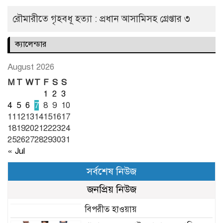
রৌমারীতে গৃহবধূ হত্যা : প্রধান আসামিসহ গ্রেপ্তার ৩
ক্যালেন্ডার
August 2026
M
T
W
T
F
S
S
1
2
3
4
5
6
7
8
9
10
11
12
13
14
15
16
17
18
19
20
21
22
23
24
25
26
27
28
29
30
31
« Jul
সর্বশেষ নিউজ
জনপ্রিয় নিউজ
বিপরীত হাওয়ায়