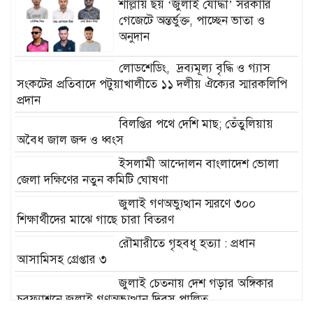
শাল্লায় ছয় ‘জুলাই যোদ্ধা’ সরকারি
গেজেটে অন্তর্ভুক্ত, পাচ্ছেন ভাতা ও
অনুদান
লোডশেডিং, দ্রব্যমূল্য বৃদ্ধি ও গ্যাস
সংকটের প্রতিবাদে পটুয়াখালীতে ১১ দলীয় ঐক্যের স্মারকলিপি
প্রদান
বিলপ্তির পথে দেশি মাছ; তেঁতুলিয়ায়
অবৈধ জাল জব্দ ও ধ্বংস
ইসলামী আন্দোলন বাংলাদেশ ভোলা
জেলা দক্ষিণের নতুন কমিটি ঘোষণা
জুলাই গণঅভ্যুত্থান স্মরণে ৩০০
শিক্ষার্থীদের মাঝে গাছে চারা বিতরণ
রৌমারীতে গৃহবধূ হত্যা : প্রধান
আসামিসহ গ্রেপ্তার ৩
জুলাই চেতনায় দেশ গড়ার অঙ্গিকার
চরফ্যাশনে জুলাই গণঅভ্যুত্থান দিবস পালিত