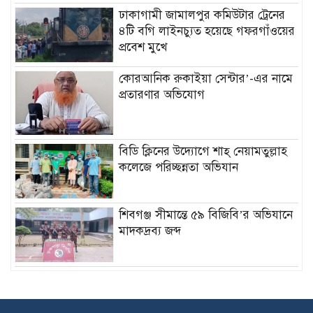
ঢাকাগামী জামালপুর কমিউটার ট্রেনের
৪টি বগি লাইনচ্যুত হয়েছে গফরগাঁওয়ের
প্রবেশ মুখে
কোরআনিক রুকাইয়া সেন্টার’-এর নামে
প্রতারণার অভিযোগ
বিডি ক্লিনের উদ্যোগে শাহ্ নেয়ামতুল্লাহ
কলেজে পরিচ্ছন্নতা অভিযান
শিবগঞ্জ সীমান্তে ৫৯ বিজিবি’র অভিযানে
মাদকদ্রব্য জব্দ
বিপরীত হাওয়ায়
শাল্লায় ছয় ‘জুলাই যোদ্ধা’ সরকারি