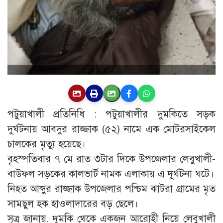
পটুয়াখালী প্রতিনিধি : পটুয়াখালীর দুমকিতে সড়ক
দুর্ঘটনায় আবদুর রাজ্জাক (৫২) নামে এক মোটরসাইকেল
চালকের মৃত্যু হয়েছে।
বৃহস্পতিবার ৭ মে রাত ৩টার দিকে উপজেলার লেবুখালী-
বাউফল সড়কের কালভার্ট নামক এলাকায় এ দুর্ঘটনা ঘটে।
নিহত আব্দুর রাজ্জাক উপজেলার পশ্চিম ঝাটরা গ্রামের মৃত
সামছুল হক হাওলাদারের বড় ছেলে।
সূত্র জানায়, দুমকি থেকে একজন আরোহী নিয়ে লেবুখালী