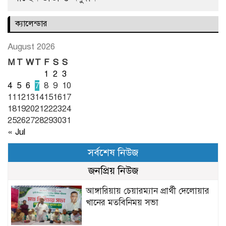
ক্যালেন্ডার
August 2026
M
T
W
T
F
S
S
1
2
3
4
5
6
7
8
9
10
11
12
13
14
15
16
17
18
19
20
21
22
23
24
25
26
27
28
29
30
31
« Jul
সর্বশেষ নিউজ
জনপ্রিয় নিউজ
আঙ্গারিয়ায় চেয়ারম্যান প্রার্থী দেলোয়ার
খানের মতবিনিময় সভা