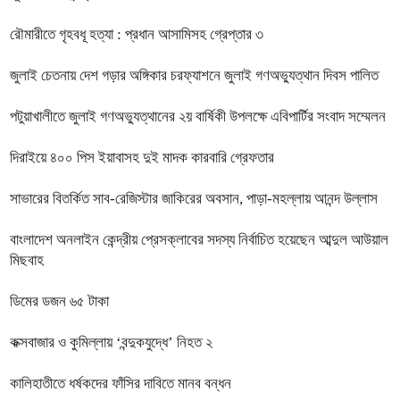
রৌমারীতে গৃহবধূ হত্যা : প্রধান আসামিসহ গ্রেপ্তার ৩
জুলাই চেতনায় দেশ গড়ার অঙ্গিকার চরফ্যাশনে জুলাই গণঅভ্যুত্থান দিবস পালিত
পটুয়াখালীতে জুলাই গণঅভ্যুত্থানের ২য় বার্ষিকী উপলক্ষে এবিপার্টির সংবাদ সম্মেলন
দিরাইয়ে ৪০০ পিস ইয়াবাসহ দুই মাদক কারবারি গ্রেফতার
সাভারের বিতর্কিত সাব-রেজিস্টার জাকিরের অবসান, পাড়া-মহল্লায় আনন্দ উল্লাস
বাংলাদেশ অনলাইন কেন্দ্রীয় প্রেসক্লাবের সদস্য নির্বাচিত হয়েছেন আব্দুল আউয়াল
মিছবাহ
ডিমের ডজন ৬৫ টাকা
কক্সবাজার ও কুমিল্লায় ‘বন্দুকযুদ্ধে’ নিহত ২
কালিহাতীতে ধর্ষকদের ফাঁসির দাবিতে মানব বন্ধন