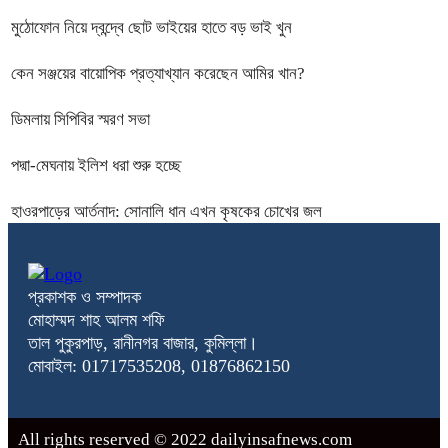
মুঠোফোন নিয়ে দ্বন্দ্বে ছোট ভাইয়ের হাতে বড় ভাই খুন
কেন সঞ্জয়ের বায়োপিক প্রত্যাখ্যান করেছেন আমির খান?
ডিমলায় সিপিবির স্মরণ সভা
পদ্মা-মেঘনায় ইলিশ ধরা শুরু হচ্ছে
হাওরপাড়ের আর্তনাদ: সোনালি ধান এখন কৃষকের চোখের জল
প্রকাশক ও সম্পাদক
মোহাম্মদ শাহ আলম শফি
তাল পুকুরপাড়, রানীনগর বাজার, কুমিল্লা।
মোবাইল: 01717535208, 01876862150
All rights reserved © 2022 dailyinsafnews.com