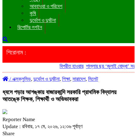
আবহাওয়া ও পরিবেশ
কৃষি
দুর্ভোগ ও দুর্ঘটনা
রিপোর্টার লগইন
শিরোনাম :
বিপরীত হাওয়ায়
শাল্লায় ছয় ‘জুলাই যোদ্ধা’ সরকার
/
এক্সক্লুসিভ
,
দুর্ভোগ ও দুর্ঘটনা
,
শিক্ষা
,
সারাদেশ
,
সিলেট
ধ্বসে পড়ার আশঙ্কায় বাজারকান্দি সরকারি প্রাথমিক বিদ্যালয়
আতঙ্কে শিক্ষক, শিক্ষার্থী ও অভিভাবকরা
Reporter Name
Update : রবিবার, ১৭ মে, ২০২৬, ১২:৩৬ পূর্বাহ্ণ
Share