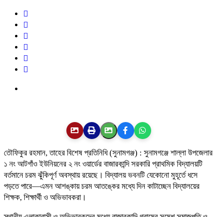
তৌফিকুর রহমান, তাহের বিশেষ প্রতিনিধি (সুনামগঞ্জ) : সুনামগঞ্জে শাল্লা উপজেলার
১ নং আটগাঁও ইউনিয়নের ২ নং ওয়ার্ডের বাজারকান্দি সরকারি প্রাথমিক বিদ্যালয়টি
বর্তমানে চরম ঝুঁকিপূর্ণ অবস্থায় রয়েছে। বিদ্যালয় ভবনটি যেকোনো মুহূর্তে ধসে
পড়তে পারে—এমন আশঙ্কায় চরম আতঙ্কের মধ্যে দিন কাটাচ্ছেন বিদ্যালয়ের
শিক্ষক, শিক্ষার্থী ও অভিভাবকরা।
স্থানীয় এলাকাবাসী ও অভিভাবকদের মধ্যে বাজারকান্দি গ্রামের সুমেশ সমাজপতি ও