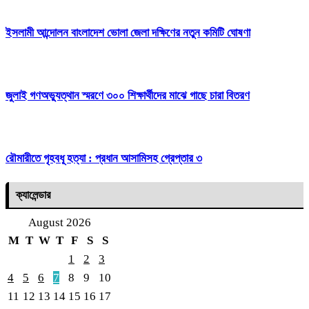
ইসলামী আন্দোলন বাংলাদেশ ভোলা জেলা দক্ষিণের নতুন কমিটি ঘোষণা
জুলাই গণঅভ্যুত্থান স্মরণে ৩০০ শিক্ষার্থীদের মাঝে গাছে চারা বিতরণ
রৌমারীতে গৃহবধূ হত্যা : প্রধান আসামিসহ গ্রেপ্তার ৩
ক্যালেন্ডার
August 2026
M
T
W
T
F
S
S
1
2
3
4
5
6
7
8
9
10
11
12
13
14
15
16
17