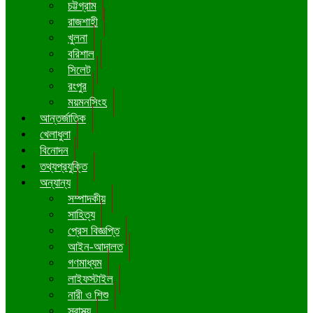
চট্টগ্রাম
রাজশাহী
খুলনা
বরিশাল
সিলেট
রংপুর
ময়মনসিংহ
আন্তর্জাতিক
খেলাধুলা
বিনোদন
তথ্যপ্রযুক্তি
অন্যান্য
সম্পাদকীয়
সাহিত্য
প্রেস বিজ্ঞপ্তি
আইন-আদালত
গণমাধ্যম
লাইফস্টাইল
নারী ও শিশু
স্বাস্থ্য