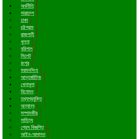
অর্থনীতি
সারাদেশ
ঢাকা
চট্টগ্রাম
রাজশাহী
খুলনা
বরিশাল
সিলেট
রংপুর
ময়মনসিংহ
আন্তর্জাতিক
খেলাধুলা
বিনোদন
তথ্যপ্রযুক্তি
অন্যান্য
সম্পাদকীয়
সাহিত্য
প্রেস বিজ্ঞপ্তি
আইন-আদালত