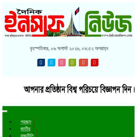
বৃহস্পতিবার, ০৬ অগাস্ট ২০২৬, ০৯:৫২ অপরাহ্ন
Toggle
navigation
প্রচ্ছদ
জাতীয়
রাজনীতি