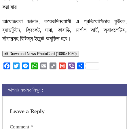
করা যায়।
আয়োজকরা জানান, কয়েকদিনব্যাপী এ প্রতিযোগিতায় ফুটবল,
ব্যাডমিন্টন, ক্রিকেট, দাবা, কাবাডি, মার্শাল আর্ট, অ্যাথলেটিক্স,
সাঁতারসহ বিভিন্ন ইভেন্ট অনুষ্ঠিত হবে।
📸 Download News PhotoCard (1080×1080)
Facebook
Twitter
Messenger
WhatsApp
Email
Copy
Gmail
Viber
Share
Link
আপনার মতামত লিখুন :
Leave a Reply
Comment
*