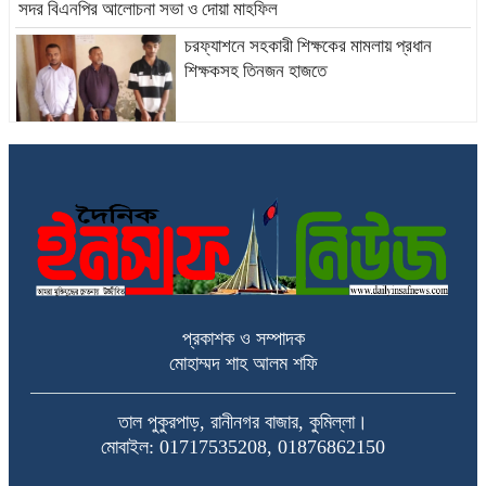
সদর বিএনপির আলোচনা সভা ও দোয়া মাহফিল
চরফ্যাশনে সহকারী শিক্ষকের মামলায় প্রধান
শিক্ষকসহ তিনজন হাজতে
বিদ্যুৎ-গ্যাস সংকট ও দ্রব্যমূল্য নিয়ন্ত্রণের দাবিতে
কুমিল্লায় ১১ দলের স্মারকলিপি
কুমিল্লায় সোহান হত্যা মামলার রায়ে বাবার
যাবজ্জীবন, ছেলে খালাস
প্রকাশক ও সম্পাদক
সাভারের বিতর্কিত সাব-রেজিস্টার জাকিরের অবসান,
মোহাম্মদ শাহ আলম শফি
পাড়া-মহল্লায় আনন্দ উল্লাস
তাল পুকুরপাড়, রানীনগর বাজার, কুমিল্লা।
মোবাইল: 01717535208, 01876862150
বাংলাদেশ অনলাইন কেন্দ্রীয় প্রেসক্লাবের সদস্য
নির্বাচিত হয়েছেন আব্দুল আউয়াল মিছবাহ