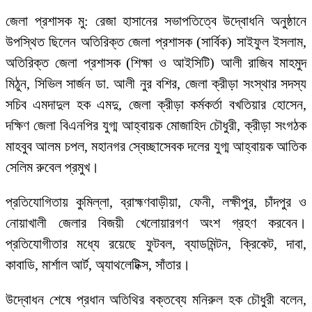
জেলা প্রশাসক মু: রেজা হাসানের সভাপতিত্বে উদ্বোধনি অনুষ্ঠানে
উপস্থিত ছিলেন অতিরিক্ত জেলা প্রশাসক (সার্বিক) সাইফুল ইসলাম,
অতিরিক্ত জেলা প্রশাসক (শিক্ষা ও আইসিটি) আলী রাজিব মাহমুদ
মিঠুন, সিভিল সার্জন ডা. আলী নুর বশির, জেলা ক্রীড়া সংস্থার সদস্য
সচিব এমদাদুল হক এমদু, জেলা ক্রীড়া কর্মকর্তা বখতিয়ার হোসেন,
দক্ষিণ জেলা বিএনপির যুগ্ম আহ্বায়ক মোজাহিদ চৌধুরী, ক্রীড়া সংগঠক
মাহবুব আলম চপল, মহানগর স্বেচ্ছাসেবক দলের যুগ্ম আহ্বায়ক আতিক
সেলিম রুবেল প্রমুখ।
প্রতিযোগিতায় কুমিল্লা, ব্রাহ্মণবাড়ীয়া, ফেনী, লক্ষীপুর, চাঁদপুর ও
নোয়াখালী জেলার বিজয়ী খেলোয়ারগণ অংশ গ্রহণ করবেন।
প্রতিযোগীতার মধ্যে রয়েছে ফুটবল, ব্যাডমিন্টন, ক্রিকেট, দাবা,
কাবাডি, মার্শাল আর্ট, অ্যাথলেটিক্স, সাঁতার।
উদ্বোধন শেষে প্রধান অতিথির বক্তব্যে মনিরুল হক চৌধুরী বলেন,