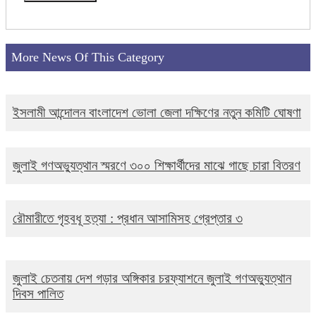
More News Of This Category
ইসলামী আন্দোলন বাংলাদেশ ভোলা জেলা দক্ষিণের নতুন কমিটি ঘোষণা
জুলাই গণঅভ্যুত্থান স্মরণে ৩০০ শিক্ষার্থীদের মাঝে গাছে চারা বিতরণ
রৌমারীতে গৃহবধূ হত্যা : প্রধান আসামিসহ গ্রেপ্তার ৩
জুলাই চেতনায় দেশ গড়ার অঙ্গিকার চরফ্যাশনে জুলাই গণঅভ্যুত্থান
দিবস পালিত