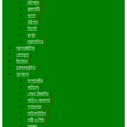
চট্টগ্রাম
রাজশাহী
খুলনা
বরিশাল
সিলেট
রংপুর
ময়মনসিংহ
আন্তর্জাতিক
খেলাধুলা
বিনোদন
তথ্যপ্রযুক্তি
অন্যান্য
সম্পাদকীয়
সাহিত্য
প্রেস বিজ্ঞপ্তি
আইন-আদালত
গণমাধ্যম
লাইফস্টাইল
নারী ও শিশু
স্বাস্থ্য