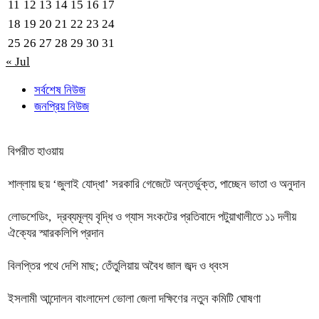
11
12
13
14
15
16
17
18
19
20
21
22
23
24
25
26
27
28
29
30
31
« Jul
সর্বশেষ নিউজ
জনপ্রিয় নিউজ
বিপরীত হাওয়ায়
শাল্লায় ছয় ‘জুলাই যোদ্ধা’ সরকারি গেজেটে অন্তর্ভুক্ত, পাচ্ছেন ভাতা ও অনুদান
লোডশেডিং, দ্রব্যমূল্য বৃদ্ধি ও গ্যাস সংকটের প্রতিবাদে পটুয়াখালীতে ১১ দলীয়
ঐক্যের স্মারকলিপি প্রদান
বিলপ্তির পথে দেশি মাছ; তেঁতুলিয়ায় অবৈধ জাল জব্দ ও ধ্বংস
ইসলামী আন্দোলন বাংলাদেশ ভোলা জেলা দক্ষিণের নতুন কমিটি ঘোষণা