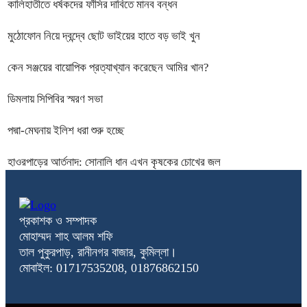
কালিহাতীতে ধর্ষকদের ফাঁসির দাবিতে মানব বন্ধন
মুঠোফোন নিয়ে দ্বন্দ্বে ছোট ভাইয়ের হাতে বড় ভাই খুন
কেন সঞ্জয়ের বায়োপিক প্রত্যাখ্যান করেছেন আমির খান?
ডিমলায় সিপিবির স্মরণ সভা
পদ্মা-মেঘনায় ইলিশ ধরা শুরু হচ্ছে
হাওরপাড়ের আর্তনাদ: সোনালি ধান এখন কৃষকের চোখের জল
প্রকাশক ও সম্পাদক
মোহাম্মদ শাহ আলম শফি
তাল পুকুরপাড়, রানীনগর বাজার, কুমিল্লা।
মোবাইল: 01717535208, 01876862150