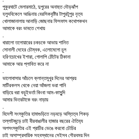
পুকুরঘাটে মেলারমাঠে, দুপুরের অনাহুত দৌড়ঝাঁপ
হলুদবিকেলে আঙিনায় বেরসিকবৃষ্টির টাপুরটুপুর নৃত্য
খোলাজানালায় আনাড়ি জোছনার ফিসফাস কথোপকথন
আমাকে বরং ভাবতে শেখায়
.
ধারালো তলোয়ারের চকচকে আভায় শানিত
সোনালী দেহের চৌম্বক, এলোমেলো চুল
হরিণচোখের ইশারা, গোলাপি ঠোঁটের ঠিকানা
আমাকে আর প্লাবিত করে না
.
ভালোবাসার আঁচলে ক্লান্তমুখুর দিনের আশ্রয়
মাটিরকলস থেকে নেয়া আঁজলা ভরা পানি
বাড়িয়ে ধরা বড়ুইভর্তা কিংবা আম-কাসুন্দি
আমার ভিতরটাকে বরং নাড়ায়
.
বিদেশী সংস্কৃতির হামাগুড়িতে নড়বড়ে অস্তিত্ব শিকড়
তল্লাটজুড়ে চাই বীরবাঙালীর হাজার বছরের ঐতিহ্য
অপসংস্কৃতির এই প্রাচীর ভেঙে করবো চৌচির
চাই অসাম্প্রদায়িক সহবস্থানের সেইসব গৌরবময় দিন