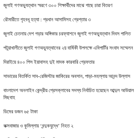
জুলাই গণঅভ্যুত্থান স্মরণে ৩০০ শিক্ষার্থীদের মাঝে গাছে চারা বিতরণ
রৌমারীতে গৃহবধূ হত্যা : প্রধান আসামিসহ গ্রেপ্তার ৩
জুলাই চেতনায় দেশ গড়ার অঙ্গিকার চরফ্যাশনে জুলাই গণঅভ্যুত্থান দিবস পালিত
পটুয়াখালীতে জুলাই গণঅভ্যুত্থানের ২য় বার্ষিকী উপলক্ষে এবিপার্টির সংবাদ সম্মেলন
দিরাইয়ে ৪০০ পিস ইয়াবাসহ দুই মাদক কারবারি গ্রেফতার
সাভারের বিতর্কিত সাব-রেজিস্টার জাকিরের অবসান, পাড়া-মহল্লায় আনন্দ উল্লাস
বাংলাদেশ অনলাইন কেন্দ্রীয় প্রেসক্লাবের সদস্য নির্বাচিত হয়েছেন আব্দুল আউয়াল
মিছবাহ
ডিমের ডজন ৬৫ টাকা
কক্সবাজার ও কুমিল্লায় ‘বন্দুকযুদ্ধে’ নিহত ২