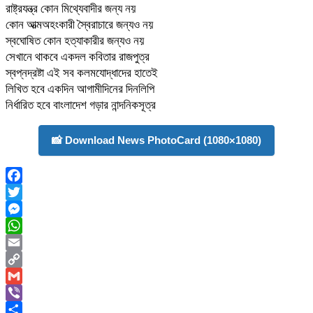
রাষ্ট্রযন্ত্র কোন মিথ্যেবাদীর জন্য নয়
কোন আত্মঅহংকারী স্বৈরাচারে জন্যও নয়
স্বঘোষিত কোন হত্যাকারীর জন্যও নয়
সেখানে থাকবে একদল কবিতার রাজপুত্র
স্বপ্নদ্রষ্টা এই সব কলমযোদ্ধাদের হাতেই
লিখিত হবে একদিন আগামীদিনের দিনলিপি
নির্ধারিত হবে বাংলাদেশ গড়ার নান্দনিকসূত্র
📸 Download News PhotoCard (1080×1080)
Facebook
Twitter
Messenger
WhatsApp
Email
Copy
Link
Gmail
Viber