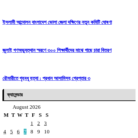
ইসলামী আন্দোলন বাংলাদেশ ভোলা জেলা দক্ষিণের নতুন কমিটি ঘোষণা
জুলাই গণঅভ্যুত্থান স্মরণে ৩০০ শিক্ষার্থীদের মাঝে গাছে চারা বিতরণ
রৌমারীতে গৃহবধূ হত্যা : প্রধান আসামিসহ গ্রেপ্তার ৩
ক্যালেন্ডার
August 2026
M
T
W
T
F
S
S
1
2
3
4
5
6
7
8
9
10