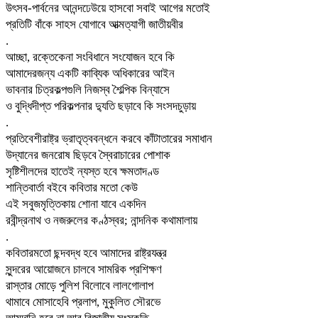
উৎসব-পার্বনের আনন্দঢেউয়ে হাসবো সবাই আগের মতোই
প্রতিটি বাঁকে সাহস যোগাবে আত্মত্যাগী জাতীয়বীর
.
আচ্ছা, রক্তেকেনা সংবিধানে সংযোজন হবে কি
আমাদেরজন্য একটি কাব্যিক অধিকারের আইন
ভাবনার চিত্রকল্পগুলি নিজস্ব শৈল্পিক বিন্যাসে
ও বুদ্ধিদীপ্ত পরিকল্পনার দ্যুতি ছড়াবে কি সংসদচুড়ায়
.
প্রতিবেশীরাষ্ট্র ভ্রাতৃত্ববন্ধনে করবে কাঁটাতারের সমাধান
উদ্যানের জনরোষ ছিড়বে স্বৈরাচারের পোশাক
সৃষ্টিশীলদের হাতেই ন্যস্ত হবে ক্ষমতাদণ্ড
শান্তিবার্তা বইবে কবিতার মতো কেউ
এই সবুজমৃত্তিকায় শোনা যাবে একদিন
রবীন্দ্রনাথ ও নজরুলের কণ্ঠস্বর; নান্দনিক কথামালায়
.
কবিতারমতো ছন্দবদ্ধ হবে আমাদের রাষ্ট্রযন্ত্র
সুন্দরের আয়োজনে চালবে সামরিক প্রশিক্ষণ
রাস্তার মোড়ে পুলিশ বিলোবে লালগোলাপ
থামাবে মোসাহেবি প্রলাপ, মুকুলিত সৌরভে