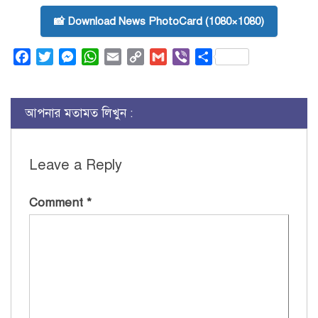
📸 Download News PhotoCard (1080×1080)
Facebook
Twitter
Messenger
WhatsApp
Email
Copy
Gmail
Viber
Share
Link
আপনার মতামত লিখুন :
Leave a Reply
Comment
*