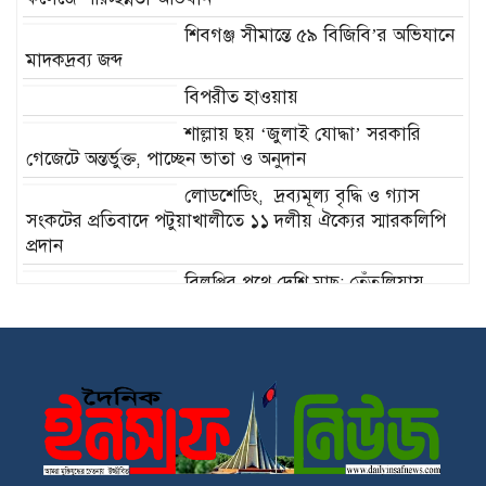
শিবগঞ্জ সীমান্তে ৫৯ বিজিবি’র অভিযানে
মাদকদ্রব্য জব্দ
বিপরীত হাওয়ায়
শাল্লায় ছয় ‘জুলাই যোদ্ধা’ সরকারি
গেজেটে অন্তর্ভুক্ত, পাচ্ছেন ভাতা ও অনুদান
লোডশেডিং, দ্রব্যমূল্য বৃদ্ধি ও গ্যাস
সংকটের প্রতিবাদে পটুয়াখালীতে ১১ দলীয় ঐক্যের স্মারকলিপি
প্রদান
বিলপ্তির পথে দেশি মাছ; তেঁতুলিয়ায়
অবৈধ জাল জব্দ ও ধ্বংস
ইসলামী আন্দোলন বাংলাদেশ ভোলা
জেলা দক্ষিণের নতুন কমিটি ঘোষণা