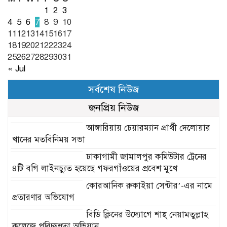
1
2
3
4
5
6
7
8
9
10
11
12
13
14
15
16
17
18
19
20
21
22
23
24
25
26
27
28
29
30
31
« Jul
সর্বশেষ নিউজ
জনপ্রিয় নিউজ
আঙ্গারিয়ায় চেয়ারম্যান প্রার্থী দেলোয়ার
খানের মতবিনিময় সভা
ঢাকাগামী জামালপুর কমিউটার ট্রেনের
৪টি বগি লাইনচ্যুত হয়েছে গফরগাঁওয়ের প্রবেশ মুখে
কোরআনিক রুকাইয়া সেন্টার’-এর নামে
প্রতারণার অভিযোগ
বিডি ক্লিনের উদ্যোগে শাহ্ নেয়ামতুল্লাহ
কলেজে পরিচ্ছন্নতা অভিযান