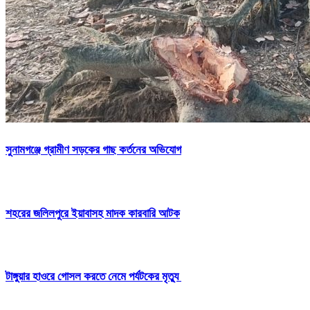
সুনামগঞ্জে গ্রামীণ সড়কের গাছ কর্তনের অভিযোগ
শহরের জলিলপুরে ইয়াবাসহ মাদক কারবারি আটক
টাঙ্গুয়ার হাওরে গোসল করতে নেমে পর্যটকের মৃত্যু