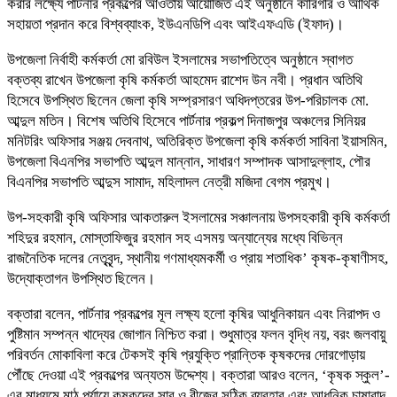
করার লক্ষ্যে পার্টনার প্রকল্পের আওতায় আয়োজিত এই অনুষ্ঠানে কারিগরি ও আর্থিক
সহায়তা প্রদান করে বিশ্বব্যাংক, ইউএনডিপি এবং আইএফএডি (ইফাদ)।
উপজেলা নির্বাহী কর্মকর্তা মো রবিউল ইসলামের সভাপতিত্বে অনুষ্ঠানে স্বাগত
বক্তব্য রাখেন উপজেলা কৃষি কর্মকর্তা আহমেদ রাশেদ উন নবী। প্রধান অতিথি
হিসেবে উপস্থিত ছিলেন জেলা কৃষি সম্প্রসারণ অধিদপ্তরের উপ-পরিচালক মো.
আব্দুল মতিন। বিশেষ অতিথি হিসেবে পার্টনার প্রকল্প দিনাজপুর অঞ্চলের সিনিয়র
মনিটরিং অফিসার সঞ্জয় দেবনাথ, অতিরিক্ত উপজেলা কৃষি কর্মকর্তা সাবিনা ইয়াসমিন,
উপজেলা বিএনপির সভাপতি আব্দুল মান্নান, সাধারণ সম্পাদক আসাদুল্লাহ, পৌর
বিএনপির সভাপতি আব্দুস সামাদ, মহিলাদল নেত্রী মজিদা বেগম প্রমুখ।
উপ-সহকারী কৃষি অফিসার আকতারুল ইসলামের সঞ্চালনায় উপসহকারী কৃষি কর্মকর্তা
শহিদুর রহমান, মোস্তাফিজুর রহমান সহ এসময় অন্যান্যের মধ্যে বিভিন্ন
রাজনৈতিক দলের নেতৃবৃন্দ, স্থানীয় গণমাধ্যমকর্মী ও প্রায় শতাধিক’ কৃষক-কৃষাণীসহ,
উদ্যোক্তাগন উপস্থিত ছিলেন।
বক্তারা বলেন, পার্টনার প্রকল্পের মূল লক্ষ্য হলো কৃষির আধুনিকায়ন এবং নিরাপদ ও
পুষ্টিমান সম্পন্ন খাদ্যের জোগান নিশ্চিত করা। শুধুমাত্র ফলন বৃদ্ধি নয়, বরং জলবায়ু
পরিবর্তন মোকাবিলা করে টেকসই কৃষি প্রযুক্তি প্রান্তিক কৃষকদের দোরগোড়ায়
পৌঁছে দেওয়া এই প্রকল্পের অন্যতম উদ্দেশ্য। বক্তারা আরও বলেন, ‘কৃষক স্কুল’-
এর মাধ্যমে মাঠ পর্যায়ে কৃষকদের সার ও বীজের সঠিক ব্যবহার এবং আধুনিক চাষাবাদ