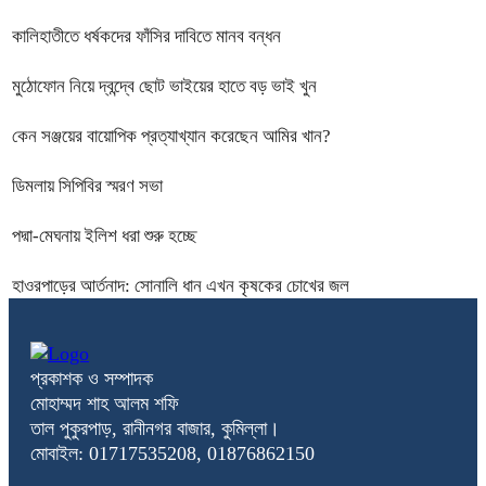
কালিহাতীতে ধর্ষকদের ফাঁসির দাবিতে মানব বন্ধন
মুঠোফোন নিয়ে দ্বন্দ্বে ছোট ভাইয়ের হাতে বড় ভাই খুন
কেন সঞ্জয়ের বায়োপিক প্রত্যাখ্যান করেছেন আমির খান?
ডিমলায় সিপিবির স্মরণ সভা
পদ্মা-মেঘনায় ইলিশ ধরা শুরু হচ্ছে
হাওরপাড়ের আর্তনাদ: সোনালি ধান এখন কৃষকের চোখের জল
প্রকাশক ও সম্পাদক
মোহাম্মদ শাহ আলম শফি
তাল পুকুরপাড়, রানীনগর বাজার, কুমিল্লা।
মোবাইল: 01717535208, 01876862150