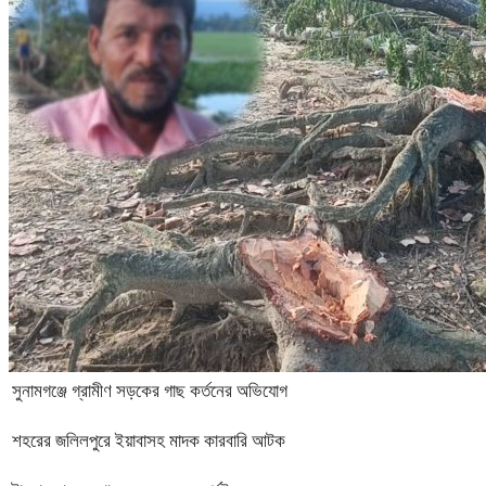
সুনামগঞ্জে গ্রামীণ সড়কের গাছ কর্তনের অভিযোগ
শহরের জলিলপুরে ইয়াবাসহ মাদক কারবারি আটক