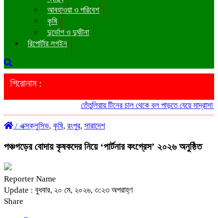
আবহাওয়া ও পরিবেশ
কৃষি
দুর্ভোগ ও দুর্ঘটনা
রিপোর্টার লগইন
শিরোনাম :
তেঁতুলিয়ায় টিনের চাল থেকে বল পাড়তে যেয়ে মাদ্রাসা ছাত্রের মৃত্য
/
এক্সক্লুসিভ
,
কৃষি
,
রংপুর
,
সারাদেশ
পঞ্চগড়ের বোদায় কৃষকদের নিয়ে ‘পার্টনার কংগ্রেস’ ২০২৬ অনুষ্ঠিত
Reporter Name
Update : বুধবার, ২০ মে, ২০২৬, ৩:২৩ অপরাহ্ণ
Share