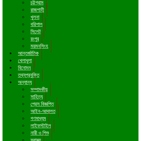
চট্টগ্রাম
রাজশাহী
খুলনা
বরিশাল
সিলেট
রংপুর
ময়মনসিংহ
আন্তর্জাতিক
খেলাধুলা
বিনোদন
তথ্যপ্রযুক্তি
অন্যান্য
সম্পাদকীয়
সাহিত্য
প্রেস বিজ্ঞপ্তি
আইন-আদালত
গণমাধ্যম
লাইফস্টাইল
নারী ও শিশু
স্বাস্থ্য