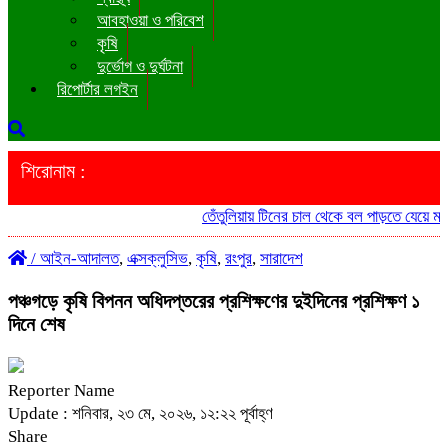
আবহাওয়া ও পরিবেশ
কৃষি
দুর্ভোগ ও দুর্ঘটনা
রিপোর্টার লগইন
শিরোনাম :
তেঁতুলিয়ায় টিনের চাল থেকে বল পাড়তে যেয়ে মাদ্রাস
/
আইন-আদালত
,
এক্সক্লুসিভ
,
কৃষি
,
রংপুর
,
সারাদেশ
পঞ্চগড়ে কৃষি বিপনন অধিদপ্তরের প্রশিক্ষণের দুইদিনের প্রশিক্ষণ ১
দিনে শেষ
Reporter Name
Update : শনিবার, ২৩ মে, ২০২৬, ১২:২২ পূর্বাহ্ণ
Share