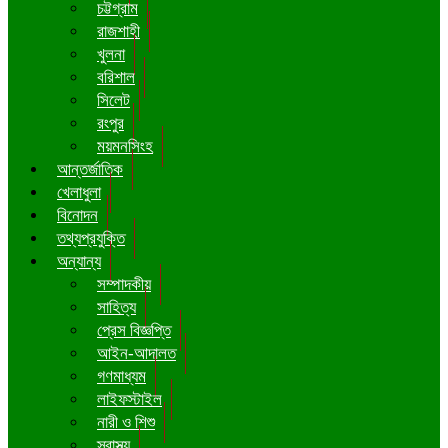
চট্টগ্রাম
রাজশাহী
খুলনা
বরিশাল
সিলেট
রংপুর
ময়মনসিংহ
আন্তর্জাতিক
খেলাধুলা
বিনোদন
তথ্যপ্রযুক্তি
অন্যান্য
সম্পাদকীয়
সাহিত্য
প্রেস বিজ্ঞপ্তি
আইন-আদালত
গণমাধ্যম
লাইফস্টাইল
নারী ও শিশু
স্বাস্থ্য