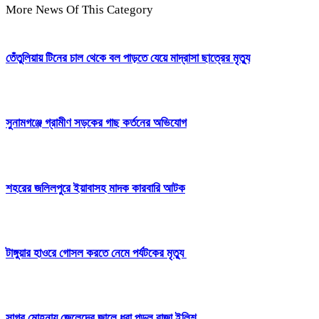
More News Of This Category
তেঁতুলিয়ায় টিনের চাল থেকে বল পাড়তে যেয়ে মাদ্রাসা ছাত্রের মৃত্যু
সুনামগঞ্জে গ্রামীণ সড়কের গাছ কর্তনের অভিযোগ
শহরের জলিলপুরে ইয়াবাসহ মাদক কারবারি আটক
টাঙ্গুয়ার হাওরে গোসল করতে নেমে পর্যটকের মৃত্যু
সাগর মোহনায় জেলেদের জালে ধরা পড়ল রাজা ইলিশ