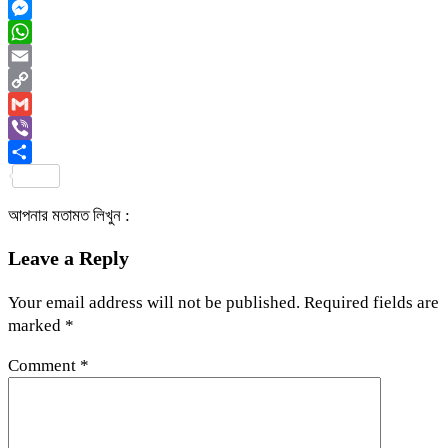
Twitter
Messenger
WhatsApp
Email
Copy
Link
Gmail
Viber
Share
আপনার মতামত লিখুন :
Leave a Reply
Your email address will not be published.
Required fields are
marked
*
Comment
*