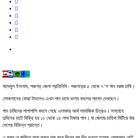
খাদেমুল ইসলাম, পঞ্চগড় জেলা প্রতিনিধি : পঞ্চগড়ের ৫ থেকে ৭’শ পান বরজ চাষি।
লোকসানের বোঝা টানলেও এখন পান চাষে ভাগ্য বদলের স্বপ্ন দেখছেন।
পান চাষিদের পাশাপাশি বদলে গেছে এলাকার আর্থ সামাজিক চিত্রও। সপ্তাহে
দুদিনের হাটে বিক্রি হয় ১০ থেকে ১৫ লাখ টাকার পান। যা জেলার চাহিদা মিটিয়ে যায়
দেশের বিভিন্ন প্রান্তে।
এ সময় যে জমিতে নানা ফসল চাষ করে দিনের পর দিন গুনতে হয়েছে লোকসান সেই