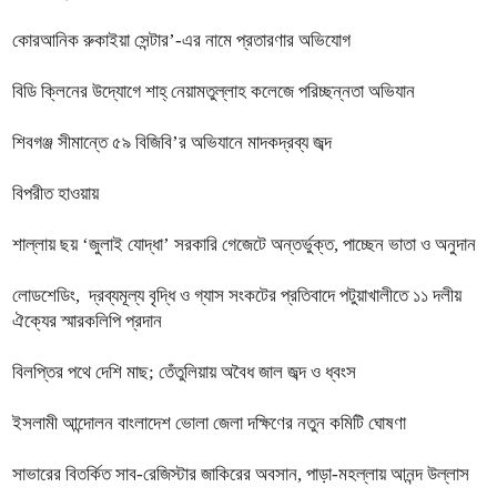
কোরআনিক রুকাইয়া সেন্টার’-এর নামে প্রতারণার অভিযোগ
বিডি ক্লিনের উদ্যোগে শাহ্ নেয়ামতুল্লাহ কলেজে পরিচ্ছন্নতা অভিযান
শিবগঞ্জ সীমান্তে ৫৯ বিজিবি’র অভিযানে মাদকদ্রব্য জব্দ
বিপরীত হাওয়ায়
শাল্লায় ছয় ‘জুলাই যোদ্ধা’ সরকারি গেজেটে অন্তর্ভুক্ত, পাচ্ছেন ভাতা ও অনুদান
লোডশেডিং, দ্রব্যমূল্য বৃদ্ধি ও গ্যাস সংকটের প্রতিবাদে পটুয়াখালীতে ১১ দলীয়
ঐক্যের স্মারকলিপি প্রদান
বিলপ্তির পথে দেশি মাছ; তেঁতুলিয়ায় অবৈধ জাল জব্দ ও ধ্বংস
ইসলামী আন্দোলন বাংলাদেশ ভোলা জেলা দক্ষিণের নতুন কমিটি ঘোষণা
সাভারের বিতর্কিত সাব-রেজিস্টার জাকিরের অবসান, পাড়া-মহল্লায় আনন্দ উল্লাস