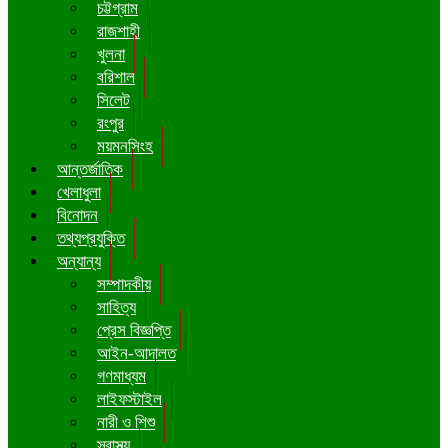
চট্টগ্রাম
রাজশাহী
খুলনা
বরিশাল
সিলেট
রংপুর
ময়মনসিংহ
আন্তর্জাতিক
খেলাধুলা
বিনোদন
তথ্যপ্রযুক্তি
অন্যান্য
সম্পাদকীয়
সাহিত্য
প্রেস বিজ্ঞপ্তি
আইন-আদালত
গণমাধ্যম
লাইফস্টাইল
নারী ও শিশু
স্বাস্থ্য