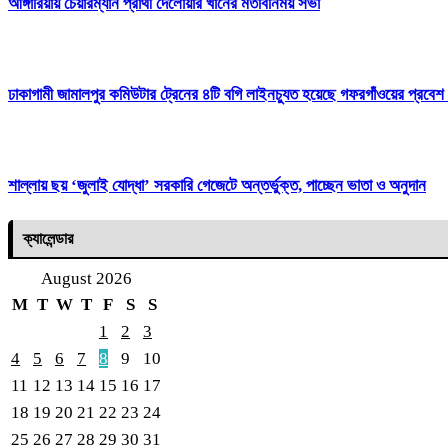
আঙ্গারিয়ায় চেয়ারম্যান প্রার্থী দেলোয়ার খানের মতবিনিময় সভা
ঢাকাগামী জামালপুর কমিউটার ট্রেনের ৪টি বগি লাইনচ্যুত হয়েছে গফরগাঁওয়ের প্রবেশ 
শাল্লায় ছয় ‘জুলাই যোদ্ধা’ সরকারি গেজেটে অন্তর্ভুক্ত, পাচ্ছেন ভাতা ও অনুদান
ক্যালেন্ডার
August 2026
M
T
W
T
F
S
S
1
2
3
4
5
6
7
8
9
10
11
12
13
14
15
16
17
18
19
20
21
22
23
24
25
26
27
28
29
30
31