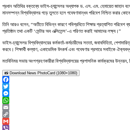
প্রধান অতিথির বক্তব্যে ভাইস-চ্যান্সেলর অধ্যাপক ড. এস. এম. হেমায়েত জাহান বলেন, 
মানসম্পন্ন বিশ্ববিদ্যালয় গড়ে তুলতে হলে গবেষণাবান্ধব পরিবেশ নিশ্চিত করার কোন
তিনি আরও বলেন, “অতীতে বিভিন্ন কারণে পবিপ্রবিতে শিক্ষার প্রত্যাশিত পরিবেশ ব
প্রতিষ্ঠান তথা একটি ‘সেন্টার অব এক্সিলেন্স’-এ পরিণত করাই আমাদের লক্ষ্য।”
ভাইস-চ্যান্সেলর বিশ্ববিদ্যালয়ের কর্মকর্তা-কর্মচারীদের সততা, জবাবদিহিতা, পেশাদার
করবে। শিক্ষার্থী কল্যাণ, একাডেমিক উৎকর্ষ এবং গবেষণার প্রসারে সবাইকে ঐক্য
মতবিনিময় সভায় অংশগ্রহণকারীরা বিশ্ববিদ্যালয়ের প্রশাসনিক কার্যক্রমের উন্নয়ন, 
📸 Download News PhotoCard (1080×1080)
Facebook
Twitter
Messenger
WhatsApp
Email
Copy
Link
Gmail