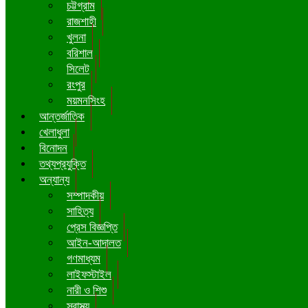
চট্টগ্রাম
রাজশাহী
খুলনা
বরিশাল
সিলেট
রংপুর
ময়মনসিংহ
আন্তর্জাতিক
খেলাধুলা
বিনোদন
তথ্যপ্রযুক্তি
অন্যান্য
সম্পাদকীয়
সাহিত্য
প্রেস বিজ্ঞপ্তি
আইন-আদালত
গণমাধ্যম
লাইফস্টাইল
নারী ও শিশু
স্বাস্থ্য