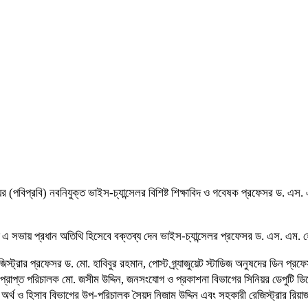
ালয়ের (পবিপ্রবি) নবনিযুক্ত ভাইস-চ্যান্সেলর বিশিষ্ট শিক্ষাবিদ ও গবেষক প্রফেসর ড. এ
িত এ সভায় প্রধান অতিথি হিসেবে বক্তব্য দেন ভাইস-চ্যান্সেলর প্রফেসর ড. এস. এম.
জিস্ট্রার প্রফেসর ড. মো. হাবিবুর রহমান, পোস্ট গ্র্যাজুয়েট স্টাডিজ অনুষদের ডিন
্রাপ্ত পরিচালক মো. জসীম উদ্দিন, জনসংযোগ ও প্রকাশনা বিভাগের সিনিয়র ডেপুটি ডিরেক
ন, অর্থ ও হিসাব বিভাগের উপ-পরিচালক সৈয়দ নিজাম উদ্দিন এবং সহকারী রেজিস্ট্রার রিয়