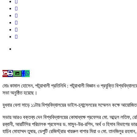
মোঃ কামাল হোসেন, পটুয়াখালী প্রতিনিধি : পটুয়াখালী বিজ্ঞান ও প্রযুক্তি বিশ্ববিদ্য
সভা অনুষ্ঠিত হয়েছে।
বুধবার বেলা সাড়ে ১১টায় বিশ্ববিদ্যালয়ের ভাইস-চ্যান্সেলরের সম্মেলন কক্ষে আয়োজ
সভায় আরও বক্তব্য দেন বিশ্ববিদ্যালয়ের কোষাধ্যক্ষ প্রফেসর মো. আব্দুল লতিফ, রে
রব্বানী, আরটিসির পরিচালক প্রফেসর ড. মামুন-উর-রশিদ, অর্থ ও হিসাব বিভাগের ভারপ
হাচিব মোহাম্মদ তুষার, ডেপুটি রেজিস্ট্রার খায়রুল বাশার মিয়া ও মো. তানজিলুর রহমা