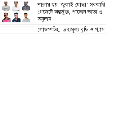
শাল্লায় ছয় ‘জুলাই যোদ্ধা’ সরকারি
গেজেটে অন্তর্ভুক্ত, পাচ্ছেন ভাতা ও
অনুদান
লোডশেডিং, দ্রব্যমূল্য বৃদ্ধি ও গ্যাস
সংকটের প্রতিবাদে পটুয়াখালীতে ১১ দলীয় ঐক্যের
স্মারকলিপি প্রদান
বিলপ্তির পথে দেশি মাছ;
তেঁতুলিয়ায় অবৈধ জাল জব্দ ও
ধ্বংস
ইসলামী আন্দোলন বাংলাদেশ
ভোলা জেলা দক্ষিণের নতুন কমিটি
ঘোষণা