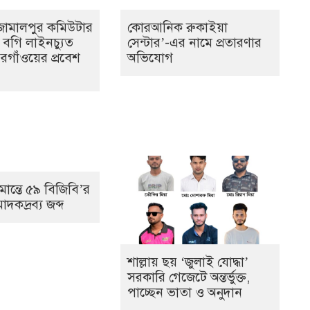
জামালপুর কমিউটার
কোরআনিক রুকাইয়া
ি বগি লাইনচ্যুত
সেন্টার’-এর নামে প্রতারণার
গাঁওয়ের প্রবেশ
অভিযোগ
মান্তে ৫৯ বিজিবি’র
দকদ্রব্য জব্দ
শাল্লায় ছয় ‘জুলাই যোদ্ধা’
সরকারি গেজেটে অন্তর্ভুক্ত,
পাচ্ছেন ভাতা ও অনুদান