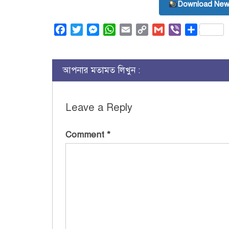
Download New
Facebook
Twitter
Messenger
WhatsApp
Email
Copy
Gmail
Viber
Share
Link
আপনার মতামত লিখুন :
Leave a Reply
Comment
*