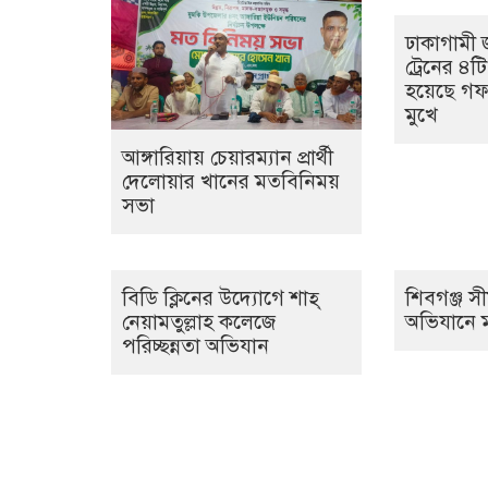
ঢাকাগামী 
ট্রেনের ৪ট
হয়েছে গফর
মুখে
আঙ্গারিয়ায় চেয়ারম্যান প্রার্থী
দেলোয়ার খানের মতবিনিময়
সভা
বিডি ক্লিনের উদ্যোগে শাহ্
শিবগঞ্জ সী
নেয়ামতুল্লাহ কলেজে
অভিযানে মা
পরিচ্ছন্নতা অভিযান