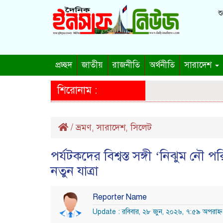
শু
প্রচ্ছদ
জাতীয়
রাজনীতি
অর্থনীতি
সারাদেশ
শিরোনাম :
/
ভ্রমণ
সারাদেশ
সিলেট
,
,
পর্যটকদের বিশ্বস্ত সঙ্গী ‘নিঝুম নৌ
নতুন যাত্রা
Reporter Name
Update : রবিবার, ২৮ জুন, ২০২৬, ৭:৫৯ অপরাহ্ণ