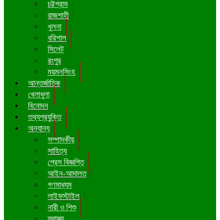
চট্টগ্রাম
রাজশাহী
খুলনা
বরিশাল
সিলেট
রংপুর
ময়মনসিংহ
আন্তর্জাতিক
খেলাধুলা
বিনোদন
তথ্যপ্রযুক্তি
অন্যান্য
সম্পাদকীয়
সাহিত্য
প্রেস বিজ্ঞপ্তি
আইন-আদালত
গণমাধ্যম
লাইফস্টাইল
নারী ও শিশু
স্বাস্থ্য