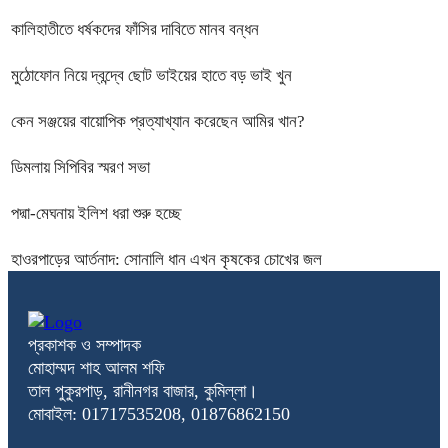
কালিহাতীতে ধর্ষকদের ফাঁসির দাবিতে মানব বন্ধন
মুঠোফোন নিয়ে দ্বন্দ্বে ছোট ভাইয়ের হাতে বড় ভাই খুন
কেন সঞ্জয়ের বায়োপিক প্রত্যাখ্যান করেছেন আমির খান?
ডিমলায় সিপিবির স্মরণ সভা
পদ্মা-মেঘনায় ইলিশ ধরা শুরু হচ্ছে
হাওরপাড়ের আর্তনাদ: সোনালি ধান এখন কৃষকের চোখের জল
প্রকাশক ও সম্পাদক
মোহাম্মদ শাহ আলম শফি
তাল পুকুরপাড়, রানীনগর বাজার, কুমিল্লা।
মোবাইল: 01717535208, 01876862150