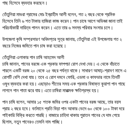
গাছ হিসেবে ব্যবহার করছেন।
তেঁতুলিয়া মাগুরা গ্রামের মোঃ ইব্রাহীম আলী বলেন, গত ২ বছর থেকে শ্রমিক
হিসেবে তিনি ৬ শত টাকায় হাজিরা কাজ করেন। পান চাষে আগে অভিজ্ঞা জানা তাই
পরিচর্যাকারী দায়িত্ব পালন করেন। এতে তার ৬ সদস্য পরিবার সংসার চলে।
উপজেলা কৃষি সম্প্রসারণ অধিদপ্তর সূত্র জানায়, তেঁতুলিয়া এই উপজেলায় গত ২
বছরে নিজের জমিতে পান চাষ করা হয়েছে।
তেঁতুলিয়া এলাকার পান চাষি আহমেদ আলী
চাষি জানান, পানের বরজে এক প্রকার ফাপপচা রোগ দেখা দেয়। এ থেকে বাঁচাতে
পারলে একটি বরজ ২০ থেকে ২৫ বছর পর্যন্ত থাকে। সাধারণ আষাঢ়-শ্রাবণ মাসে এ
রোগটি বেশি দেখা যায়। তবে এ রোগ দমনে ফোরি, এডমা ও কাফডার নামে তিনটি
ওষুধ ব্যবহার করা হয়। এছাড়াও শীতের সময় এক প্রকার বিষাক্ত কুয়াশা পান গাছে
লাগলে পান পাতা ঝরে যায়। এতে চাষিরা মারাত্মক ক্ষতিগ্রস্থ হয়।
পান চাষি বলেন, আমার ১৫ শতক জমির ওপর একটা পানের বরজ আছে, তার বয়স
প্রায় ২ বছর হবে। বর্তমানে প্রতি বিড়া পান আকার ভেদে ৬০ থেকে ১০০ টাকা দরে
পাইকারি বিক্রি করতে পারছি। বাজারে চাহিদা থাকায় পুরাতন পানের যে দাম পেয়ে
ছিলাম, নতুন পানেরও তেমনি দাম পাচ্ছি।