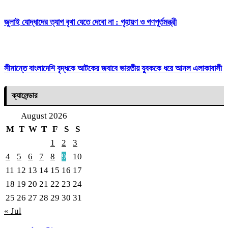
জুলাই যোদ্ধাদের ত্যাগ বৃথা যেতে দেবো না : গৃহায়ণ ও গণপূর্তমন্ত্রী
সীমান্তে বাংলাদেশি বৃদ্ধকে আটকের জবাবে ভারতীয় যুবককে ধরে আনল এলাকাবাসী
ক্যালেন্ডার
August 2026
M
T
W
T
F
S
S
1
2
3
4
5
6
7
8
9
10
11
12
13
14
15
16
17
18
19
20
21
22
23
24
25
26
27
28
29
30
31
« Jul