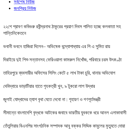
সর্বশেষ নিউজ
জনপ্রিয় নিউজ
২২শে শ্রাবণ কবিগুরু রবীন্দ্রনাথ ঠাকুরের প্রয়াণ দিবস পালিত হচ্ছে কলকাতা সহ
শান্তিনিকেতনে
ভবানী ভবনে হাজিরা দিলেন– অভিষেক বন্দ্যোপাধ্যায় এর পি এ সুমিত রায়
দিরাইয়ে দুই শিশু সন্তানসহ ফেরিওয়ালা কামরুল নিখোঁজ, পরিবারে চরম উৎকণ্ঠা
তাহিরপুরে ব্যবসায়ীর অফিসের সিলিং কেটে ৫ লাখ টাকা চুরি, থানায় অভিযোগ
দেবিদ্বারে ভাড়াটিয়ার হাতে গৃহকত্রী খুন, ৯ টুকরো লাশ উদ্ধার
জুলাই যোদ্ধাদের ত্যাগ বৃথা যেতে দেবো না : গৃহায়ণ ও গণপূর্তমন্ত্রী
সীমান্তে বাংলাদেশি বৃদ্ধকে আটকের জবাবে ভারতীয় যুবককে ধরে আনল এলাকাবাসী
তেঁতুলিয়ায় বিএনপির সাংগঠনিক সম্পাদক আবু বক্কর সিদ্দিক কাবুলের মৃত্যুতে দোয়া