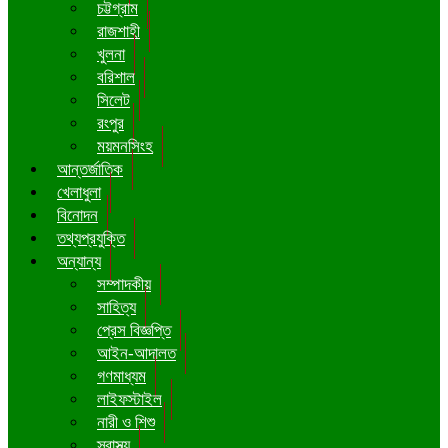
চট্টগ্রাম
রাজশাহী
খুলনা
বরিশাল
সিলেট
রংপুর
ময়মনসিংহ
আন্তর্জাতিক
খেলাধুলা
বিনোদন
তথ্যপ্রযুক্তি
অন্যান্য
সম্পাদকীয়
সাহিত্য
প্রেস বিজ্ঞপ্তি
আইন-আদালত
গণমাধ্যম
লাইফস্টাইল
নারী ও শিশু
স্বাস্থ্য