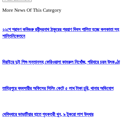
More News Of This Category
২২শে শ্রাবণ কবিগুরু রবীন্দ্রনাথ ঠাকুরের প্রয়াণ দিবস পালিত হচ্ছে কলকাতা সহ
শান্তিনিকেতনে
দিরাইয়ে দুই শিশু সন্তানসহ ফেরিওয়ালা কামরুল নিখোঁজ, পরিবারে চরম উৎকণ্ঠা
তাহিরপুরে ব্যবসায়ীর অফিসের সিলিং কেটে ৫ লাখ টাকা চুরি, থানায় অভিযোগ
দেবিদ্বারে ভাড়াটিয়ার হাতে গৃহকত্রী খুন, ৯ টুকরো লাশ উদ্ধার