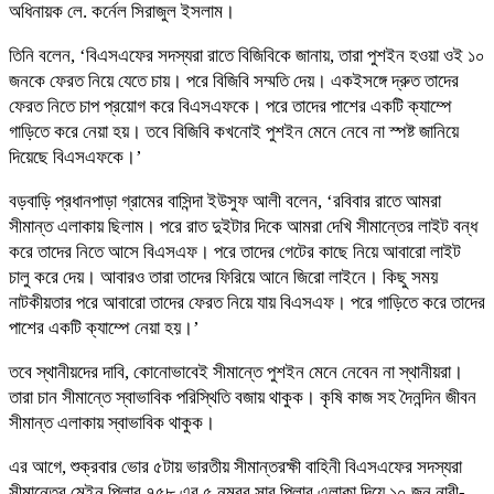
অধিনায়ক লে. কর্নেল সিরাজুল ইসলাম।
তিনি বলেন, ‘বিএসএফের সদস্যরা রাতে বিজিবিকে জানায়, তারা পুশইন হওয়া ওই ১০
জনকে ফেরত নিয়ে যেতে চায়। পরে বিজিবি সম্মতি দেয়। একইসঙ্গে দ্রুত তাদের
ফেরত নিতে চাপ প্রয়োগ করে বিএসএফকে। পরে তাদের পাশের একটি ক্যাম্পে
গাড়িতে করে নেয়া হয়। তবে বিজিবি কখনোই পুশইন মেনে নেবে না স্পষ্ট জানিয়ে
দিয়েছে বিএসএফকে।’
বড়বাড়ি প্রধানপাড়া গ্রামের বাসিন্দা ইউসুফ আলী বলেন, ‘রবিবার রাতে আমরা
সীমান্ত এলাকায় ছিলাম। পরে রাত দুইটার দিকে আমরা দেখি সীমান্তের লাইট বন্ধ
করে তাদের নিতে আসে বিএসএফ। পরে তাদের গেটের কাছে নিয়ে আবারো লাইট
চালু করে দেয়। আবারও তারা তাদের ফিরিয়ে আনে জিরো লাইনে। কিছু সময়
নাটকীয়তার পরে আবারো তাদের ফেরত নিয়ে যায় বিএসএফ। পরে গাড়িতে করে তাদের
পাশের একটি ক্যাম্পে নেয়া হয়।’
তবে স্থানীয়দের দাবি, কোনোভাবেই সীমান্তে পুশইন মেনে নেবেন না স্থানীয়রা।
তারা চান সীমান্তে স্বাভাবিক পরিস্থিতি বজায় থাকুক। কৃষি কাজ সহ দৈনন্দিন জীবন
সীমান্ত এলাকায় স্বাভাবিক থাকুক।
এর আগে, শুক্রবার ভোর ৫টায় ভারতীয় সীমান্তরক্ষী বাহিনী বিএসএফের সদস্যরা
সীমান্তের মেইন পিলার ৭৫৮ এর ৫ নম্বর সাব পিলার এলাকা দিয়ে ১০ জন নারী-