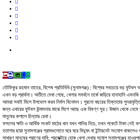
তৌফিকুর রহমান তাহের, বিশেষ প্রতিনিধি (সুনামগঞ্জ) : বিশ্বের সবচেয়ে বড় ফু
এখন বড় প্রার্থনা। অতীতে দেখা গেছে, খেলার সমর্থনে তর্কে জড়িয়ে হানাহানি এমনক
আমরা সবাই মিলে উপভোগ করব নির্মল বিনোদন। পুরনো বছরের তিক্ততার পুনরাবৃত্তি ন
জন্য এবারের ফুটবল উন্মাদনার মাঝে মিশে আছে এক বিষণ্ণ সুর। উজান থেকে নেমে
মানুষের কপালে চিন্তার রেখা।
ফসলের ক্ষতি ও আর্থিক সংকট মাঠের ধান যখন পানির নিচে, তখন পকেটে টাকা নেই ব
হতাশার ছায়া সুনামগঞ্জের গ্রামগুলোতে ঘরে ঘরে বিদ্যুৎ বা ইন্টারনেট সংযোগ থাকল
সাধারণ মানুষের প্রাণের দাবি: প্রজেক্টরে হোক খেলা দেখার সুযোগ সুনামগঞ্জের হ