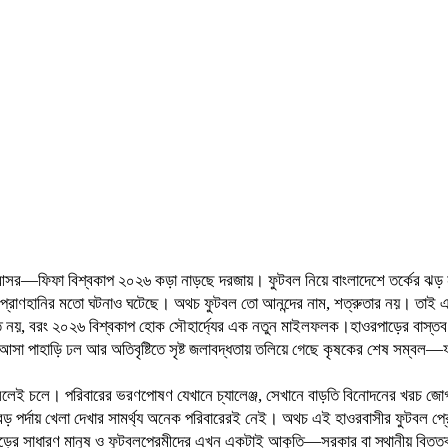
টবল আসর—ফিফা বিশ্বকাপ ২০২৬ কড়া নাড়ছে দরজায়। ফুটবল নিয়ে বাংলাদেশে তর্কের ঝড়
ি প্রাণহানির মতো ঘটনাও ঘটেছে। অথচ ফুটবল তো আনন্দের নাম, শত্রুতার নয়। তাই এবা
য়, বরং ২০২৬ বিশ্বকাপ হোক সৌহার্দ্যের এক নতুন মাইলফলক।হাওরপাড়ের বাস্তব চিত্র 
 আসা পাহাড়ি ঢল আর অতিবৃষ্টিতে সৃষ্ট জলাবদ্ধতায় তলিয়ে গেছে কৃষকের শেষ সম্
ললেই চলে। পরিবারের ভরণপোষণ যেখানে চ্যালেঞ্জ, সেখানে বাড়তি বিনোদনের খরচ জো
েও বড় পর্দায় খেলা দেখার সামর্থ্য অনেক পরিবারেরই নেই। অথচ এই হাওরবাসীর ফুটবল প
াওরপাড়ের সাধারণ মানুষ ও ফুটবলপ্রেমীদের এখন একটাই আকুতি—সরকার বা স্থানীয় বিত্