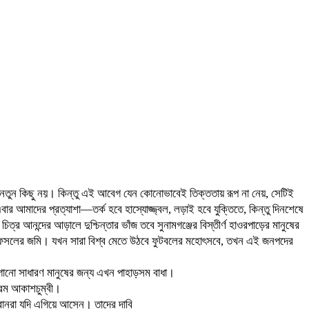
 নতুন কিছু নয়। কিন্তু এই আবেগ যেন কোনোভাবেই তিক্ততায় রূপ না নেয়, সেটিই
র আমাদের প্রত্যাশা—তর্ক হবে হাস্যোজ্জ্বল, লড়াই হবে যুক্তিতে, কিন্তু দিনশেষে
আনন্দের আড়ালে দুশ্চিন্তার ভাঁজ তবে সুনামগঞ্জের বিস্তীর্ণ হাওরপাড়ের মানুষের
বল—ফসলের জমি। যখন সারা বিশ্ব মেতে উঠবে ফুটবলের মহোৎসবে, তখন এই জনপদের
গানো সাধারণ মানুষের জন্য এখন পাহাড়সম বাধা।
্রেম আকাশচুম্বী।
তবানরা যদি এগিয়ে আসেন। তাদের দাবি