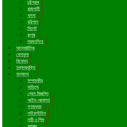
চট্টগ্রাম
রাজশাহী
খুলনা
বরিশাল
সিলেট
রংপুর
ময়মনসিংহ
আন্তর্জাতিক
খেলাধুলা
বিনোদন
তথ্যপ্রযুক্তি
অন্যান্য
সম্পাদকীয়
সাহিত্য
প্রেস বিজ্ঞপ্তি
আইন-আদালত
গণমাধ্যম
লাইফস্টাইল
নারী ও শিশু
স্বাস্থ্য