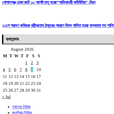
গোপালগঞ্জ-ঢাকা রুটে ১০ আগষ্ট চালু হচ্ছে”অভিযাত্রী কমিউটার” ট্রেন
২২শে শ্রাবণ কবিগুরু রবীন্দ্রনাথ ঠাকুরের প্রয়াণ দিবস পালিত হচ্ছে কলকাতা সহ শান
ক্যালেন্ডার
August 2026
M
T
W
T
F
S
S
1
2
3
4
5
6
7
8
9
10
11
12
13
14
15
16
17
18
19
20
21
22
23
24
25
26
27
28
29
30
31
« Jul
সর্বশেষ নিউজ
জনপ্রিয় নিউজ