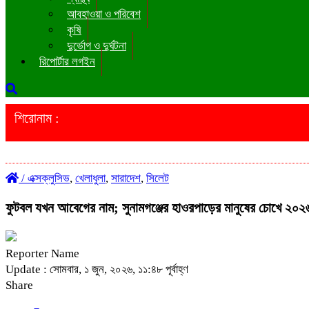
আবহাওয়া ও পরিবেশ
কৃষি
দুর্ভোগ ও দুর্ঘটনা
রিপোর্টার লগইন
শিরোনাম :
/
এক্সক্লুসিভ
,
খেলাধুলা
,
সারাদেশ
,
সিলেট
ফুটবল যখন আবেগের নাম; সুনামগঞ্জের হাওরপাড়ের মানুষের চোখে ২০২
Reporter Name
Update : সোমবার, ১ জুন, ২০২৬, ১১:৪৮ পূর্বাহ্ণ
Share