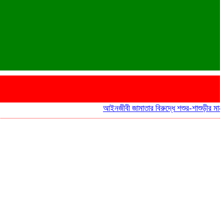
আইনজীবী জামাতার বিরুদ্ধে শশুর-শাশুড়ীর মানববন্