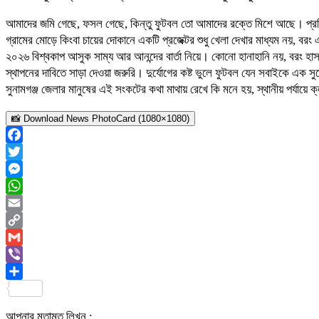
আমাদের জমি গেছে, ফসল গেছে, কিন্তু ফুটবল তো আমাদের রক্তে মিশে আছে। প্রতিটি গ
গ্রামের মোড়ে কিংবা চায়ের দোকানে একটি প্রজেক্টর শুধু খেলা দেখার মাধ্যম নয়, বর
২০২৬ বিশ্বকাপ আসুক সাম্য আর আনন্দের বার্তা নিয়ে। কোনো হানাহানি নয়, বরং হাস্যর
স্থাপনের দাবিতে সাড়া দেওয়া জরুরি। দুর্যোগের কষ্ট ভুলে ফুটবল যেন সবাইকে এক স
সুনামগঞ্জ জেলার মানুষের এই সংকটের কথা মাথায় রেখে কি মনে হয়, স্থানীয় পর্যায়ে
📸 Download News PhotoCard (1080×1080)
Facebook
Twitter
Messenger
WhatsApp
Email
Copy
Link
Gmail
Viber
Share
আপনার মতামত লিখুন :