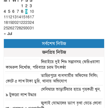
M
T
W
T
F
S
S
1
2
3
4
5
6
7
8
9
10
11
12
13
14
15
16
17
18
19
20
21
22
23
24
25
26
27
28
29
30
31
« Jul
সর্বশেষ নিউজ
জনপ্রিয় নিউজ
দিরাইয়ে দুই শিশু সন্তানসহ ফেরিওয়ালা
কামরুল নিখোঁজ, পরিবারে চরম উৎকণ্ঠা
তাহিরপুরে ব্যবসায়ীর অফিসের সিলিং
কেটে ৫ লাখ টাকা চুরি, থানায় অভিযোগ
দেবিদ্বারে ভাড়াটিয়ার হাতে গৃহকত্রী খুন,
৯ টুকরো লাশ উদ্ধার
জুলাই যোদ্ধাদের ত্যাগ বৃথা যেতে দেবো