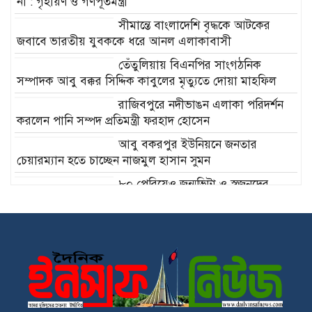
না : গৃহায়ণ ও গণপূর্তমন্ত্রী
সীমান্তে বাংলাদেশি বৃদ্ধকে আটকের
জবাবে ভারতীয় যুবককে ধরে আনল এলাকাবাসী
তেঁতুলিয়ায় বিএনপির সাংগঠনিক
সম্পাদক আবু বক্কর সিদ্দিক কাবুলের মৃত্যুতে দোয়া মাহফিল
রাজিবপুরে নদীভাঙন এলাকা পরিদর্শন
করলেন পানি সম্পদ প্রতিমন্ত্রী ফরহাদ হোসেন
আবু বকরপুর ইউনিয়নে জনতার
চেয়ারম্যান হতে চাচ্ছেন নাজমুল হাসান সুমন
৮০ পেরিয়েও জন্মভিটা ও স্বজনদের
খোঁজে আসামের কুমু, মধ্যনগর উপজেলাবাসীর সহযোগিতা
কামনা
চাঁপাইনবাবগঞ্জ সাংবাদিক
এসোসিয়েশনের নতুন কমিটির দায়িত্ব
গ্রহণ