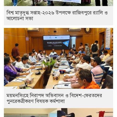
বিশ্ব মাতৃদুগ্ধ সপ্তাহ-২০২৬ উপলক্ষে রাজিবপুরে র‍্যালি ও
আলোচনা সভা
ময়মনসিংহে নিরাপদ অভিবাসন ও বিদেশ-ফেরতদের
পুনরেকত্রীকরণ বিষয়ক কর্মশালা