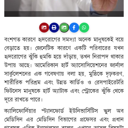
বংশগত কারণে হৃদরোগের সমস্যা অনেক মানুষকেই বয়ে
বেড়াতে হয়। জেনেটিক কারণে একটি পরিবারের যখন
হৃদরোগের ঝুঁকি হুমকি হয়ে দাঁড়ায়, তখন নিরাপদ থাকার
উপায় আছে। আমেরিকান হার্ট অ্যাসোসিয়েশনের জার্নাল
সার্কুলেশনের এক গবেষণায় বলা হয়, মুষ্ঠিকে দৃঢ়করণ,
শারীরিক পরিশ্রম এবং উন্নত কার্ডিও ও রেসপাইরেটরি
ফিটনেস মানুষকে হার্ট অ্যাটাক এবং স্ট্রোকের ঝুঁকি থেকে
দূরে রাখতে পারে।
ক্যালিফোর্নিয়ার স্ট্যানফোর্ড ইউনিভার্সিটিস স্কুল অব
মেডিসিন এর মেডিসিন বিভাগের প্রফেসর এবং প্রধান