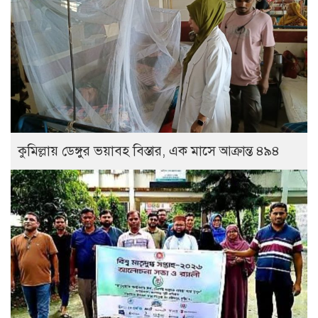
কুমিল্লায় ডেঙ্গুর ভয়াবহ বিস্তার, এক মাসে আক্রান্ত ৪৯৪