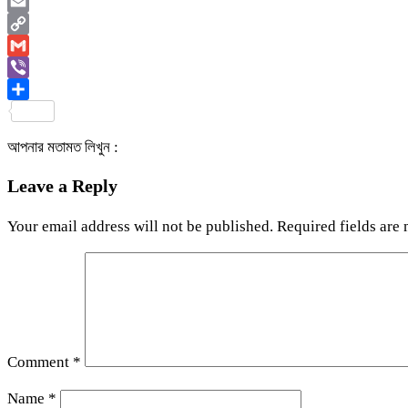
WhatsApp
Email
Copy
Link
Gmail
Viber
Share
আপনার মতামত লিখুন :
Leave a Reply
Your email address will not be published.
Required fields are
Comment
*
Name
*