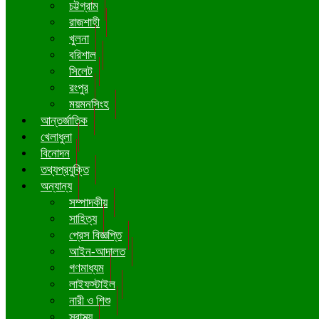
চট্টগ্রাম
রাজশাহী
খুলনা
বরিশাল
সিলেট
রংপুর
ময়মনসিংহ
আন্তর্জাতিক
খেলাধুলা
বিনোদন
তথ্যপ্রযুক্তি
অন্যান্য
সম্পাদকীয়
সাহিত্য
প্রেস বিজ্ঞপ্তি
আইন-আদালত
গণমাধ্যম
লাইফস্টাইল
নারী ও শিশু
স্বাস্থ্য