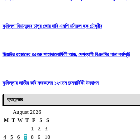
কুমিল্লা বিমানবন্দর চালুর জোর দাবি এমপি মনিরুল হক চৌধুরীর
জিয়াউর রহমানের ৪৫তম শাহাদাতবার্ষিকী আজ, দেশব্যাপী বিএনপির নানা কর্মসূচি
কুমিল্লায় জাতীয় কবি নজরুলের ১২৭তম জন্মবার্ষিকী উদযাপন
ক্যালেন্ডার
August 2026
M
T
W
T
F
S
S
1
2
3
4
5
6
7
8
9
10