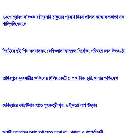
২২শে শ্রাবণ কবিগুরু রবীন্দ্রনাথ ঠাকুরের প্রয়াণ দিবস পালিত হচ্ছে কলকাতা সহ
শান্তিনিকেতনে
দিরাইয়ে দুই শিশু সন্তানসহ ফেরিওয়ালা কামরুল নিখোঁজ, পরিবারে চরম উৎকণ্ঠা
তাহিরপুরে ব্যবসায়ীর অফিসের সিলিং কেটে ৫ লাখ টাকা চুরি, থানায় অভিযোগ
দেবিদ্বারে ভাড়াটিয়ার হাতে গৃহকত্রী খুন, ৯ টুকরো লাশ উদ্ধার
জুলাই যোদ্ধাদের ত্যাগ বৃথা যেতে দেবো না : গৃহায়ণ ও গণপূর্তমন্ত্রী