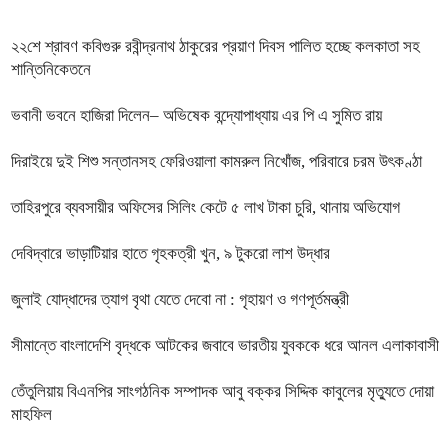
২২শে শ্রাবণ কবিগুরু রবীন্দ্রনাথ ঠাকুরের প্রয়াণ দিবস পালিত হচ্ছে কলকাতা সহ
শান্তিনিকেতনে
ভবানী ভবনে হাজিরা দিলেন– অভিষেক বন্দ্যোপাধ্যায় এর পি এ সুমিত রায়
দিরাইয়ে দুই শিশু সন্তানসহ ফেরিওয়ালা কামরুল নিখোঁজ, পরিবারে চরম উৎকণ্ঠা
তাহিরপুরে ব্যবসায়ীর অফিসের সিলিং কেটে ৫ লাখ টাকা চুরি, থানায় অভিযোগ
দেবিদ্বারে ভাড়াটিয়ার হাতে গৃহকত্রী খুন, ৯ টুকরো লাশ উদ্ধার
জুলাই যোদ্ধাদের ত্যাগ বৃথা যেতে দেবো না : গৃহায়ণ ও গণপূর্তমন্ত্রী
সীমান্তে বাংলাদেশি বৃদ্ধকে আটকের জবাবে ভারতীয় যুবককে ধরে আনল এলাকাবাসী
তেঁতুলিয়ায় বিএনপির সাংগঠনিক সম্পাদক আবু বক্কর সিদ্দিক কাবুলের মৃত্যুতে দোয়া
মাহফিল