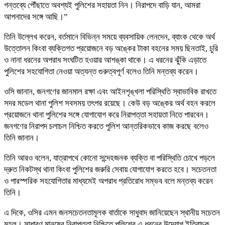
গন্তব্যে পৌঁছাতে অবশ্যই পুলিশের সহায়তা নিন। নিরাপদে বাড়ি যান, আমরা
আপনাদের সঙ্গে আছি।”
তিনি উল্লেখ করেন, বর্তমানে বিভিন্ন সময়ে ব্যবসায়িক লেনদেন, ব্যাংক থেকে অর্থ
উত্তোলন কিংবা ব্যক্তিগত প্রয়োজনে বড় অঙ্কের টাকা বহনের সময় ছিনতাই, চুরি
ও নানা ধরনের অপরাধ সংঘটিত হওয়ার আশঙ্কা থাকে। এ ধরনের ঝুঁকি এড়াতে
পুলিশের সহযোগিতা নেওয়া অত্যন্ত গুরুত্বপূর্ণ বলেও তিনি মন্তব্য করেন।
ওসি জানান, জনগণের জানমাল রক্ষা এবং আইনশৃঙ্খলা পরিস্থিতি স্বাভাবিক রাখতে
সদর মডেল থানা পুলিশ সবসময় তৎপর রয়েছে। কেউ বড় অঙ্কের অর্থ বহন করলে
প্রয়োজনে থানা পুলিশের সঙ্গে যোগাযোগ করে নিরাপত্তা সহায়তা নিতে পারবেন।
জনগণের নিরাপদ চলাচল নিশ্চিত করতে পুলিশ আন্তরিকভাবে কাজ করছে বলেও
তিনি জানান।
তিনি আরও বলেন, যাত্রাপথে কোনো সন্দেহজনক ব্যক্তি বা পরিস্থিতি চোখে পড়লে
দ্রুত নিকটস্থ থানা কিংবা পুলিশের জরুরি সেবায় যোগাযোগ করতে হবে। সচেতনতা
ও পারস্পরিক সহযোগিতার মাধ্যমেই অপরাধ প্রতিরোধ সম্ভব বলে মন্তব্য করেন
তিনি।
এ দিকে, ওসির এমন জনসচেতনতামূলক বার্তাকে সাধুবাদ জানিয়েছেন স্থানীয় সচেতন
মহল। সাধারণ মানুষের নিরাপত্তা নিশ্চিতে পুলিশের এ ধরনের উদ্যোগ ইতিবাচক