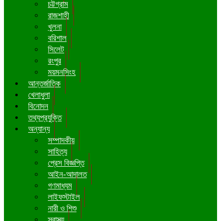
চট্টগ্রাম
রাজশাহী
খুলনা
বরিশাল
সিলেট
রংপুর
ময়মনসিংহ
আন্তর্জাতিক
খেলাধুলা
বিনোদন
তথ্যপ্রযুক্তি
অন্যান্য
সম্পাদকীয়
সাহিত্য
প্রেস বিজ্ঞপ্তি
আইন-আদালত
গণমাধ্যম
লাইফস্টাইল
নারী ও শিশু
স্বাস্থ্য