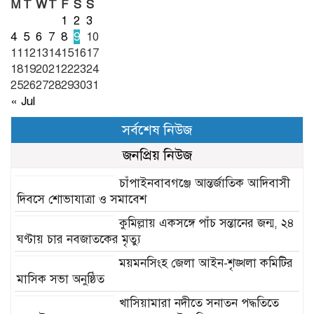
M
T
W
T
F
S
S
1
2
3
4
5
6
7
8
9
10
11
12
13
14
15
16
17
18
19
20
21
22
23
24
25
26
27
28
29
30
31
« Jul
সর্বশেষ নিউজ
জনপ্রিয় নিউজ
চাঁপাইনবাবগঞ্জে আন্তর্জাতিক আদিবাসী
দিবসে শোভাযাত্রা ও সমাবেশ
কুমিল্লায় একসঙ্গে পাঁচ সন্তানের জন্ম, ২৪
ঘণ্টায় চার নবজাতকের মৃত্যু
ময়মনসিংহ জেলা আইন-শৃঙ্খলা কমিটির
মাসিক সভা অনুষ্ঠিত
খাসিয়ামারা নদীতে সনাতন পদ্ধতিতে