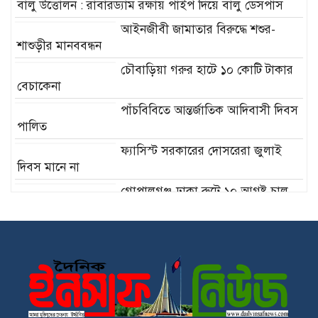
বালু উত্তোলন : রাবারড্যাম রক্ষায় পাইপ দিয়ে বালু ডেসপাস
আইনজীবী জামাতার বিরুদ্ধে শশুর-
শাশুড়ীর মানববন্ধন
চৌবাড়িয়া গরুর হাটে ১০ কোটি টাকার
বেচাকেনা
পাঁচবিবিতে আন্তর্জাতিক আদিবাসী দিবস
পালিত
ফ্যাসিস্ট সরকারের দোসরেরা জুলাই
দিবস মানে না
গোপালগঞ্জ-ঢাকা রুটে ১০ আগষ্ট চালু
হচ্ছে”অভিযাত্রী কমিউটার” ট্রেন
২২শে শ্রাবণ কবিগুরু রবীন্দ্রনাথ ঠাকুরের
প্রয়াণ দিবস পালিত হচ্ছে কলকাতা সহ
শান্তিনিকেতনে