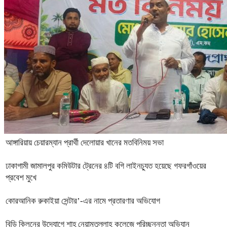
আঙ্গারিয়ায় চেয়ারম্যান প্রার্থী দেলোয়ার খানের মতবিনিময় সভা
ঢাকাগামী জামালপুর কমিউটার ট্রেনের ৪টি বগি লাইনচ্যুত হয়েছে গফরগাঁওয়ের
প্রবেশ মুখে
কোরআনিক রুকাইয়া সেন্টার’-এর নামে প্রতারণার অভিযোগ
বিডি ক্লিনের উদ্যোগে শাহ্ নেয়ামতুল্লাহ কলেজে পরিচ্ছন্নতা অভিযান