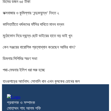
ডিমের ডজন ৬৫ টাকা
কক্সবাজার ও কুমিল্লায় ‘বন্দুকযুদ্ধে’ নিহত ২
কালিহাতীতে ধর্ষকদের ফাঁসির দাবিতে মানব বন্ধন
মুঠোফোন নিয়ে দ্বন্দ্বে ছোট ভাইয়ের হাতে বড় ভাই খুন
কেন সঞ্জয়ের বায়োপিক প্রত্যাখ্যান করেছেন আমির খান?
ডিমলায় সিপিবির স্মরণ সভা
পদ্মা-মেঘনায় ইলিশ ধরা শুরু হচ্ছে
হাওরপাড়ের আর্তনাদ: সোনালি ধান এখন কৃষকের চোখের জল
প্রকাশক ও সম্পাদক
মোহাম্মদ শাহ আলম শফি