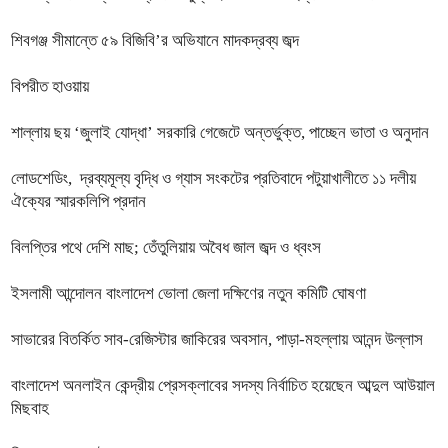
শিবগঞ্জ সীমান্তে ৫৯ বিজিবি’র অভিযানে মাদকদ্রব্য জব্দ
বিপরীত হাওয়ায়
শাল্লায় ছয় ‘জুলাই যোদ্ধা’ সরকারি গেজেটে অন্তর্ভুক্ত, পাচ্ছেন ভাতা ও অনুদান
লোডশেডিং, দ্রব্যমূল্য বৃদ্ধি ও গ্যাস সংকটের প্রতিবাদে পটুয়াখালীতে ১১ দলীয়
ঐক্যের স্মারকলিপি প্রদান
বিলপ্তির পথে দেশি মাছ; তেঁতুলিয়ায় অবৈধ জাল জব্দ ও ধ্বংস
ইসলামী আন্দোলন বাংলাদেশ ভোলা জেলা দক্ষিণের নতুন কমিটি ঘোষণা
সাভারের বিতর্কিত সাব-রেজিস্টার জাকিরের অবসান, পাড়া-মহল্লায় আনন্দ উল্লাস
বাংলাদেশ অনলাইন কেন্দ্রীয় প্রেসক্লাবের সদস্য নির্বাচিত হয়েছেন আব্দুল আউয়াল
মিছবাহ