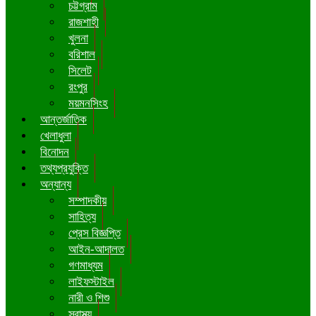
চট্টগ্রাম
রাজশাহী
খুলনা
বরিশাল
সিলেট
রংপুর
ময়মনসিংহ
আন্তর্জাতিক
খেলাধুলা
বিনোদন
তথ্যপ্রযুক্তি
অন্যান্য
সম্পাদকীয়
সাহিত্য
প্রেস বিজ্ঞপ্তি
আইন-আদালত
গণমাধ্যম
লাইফস্টাইল
নারী ও শিশু
স্বাস্থ্য