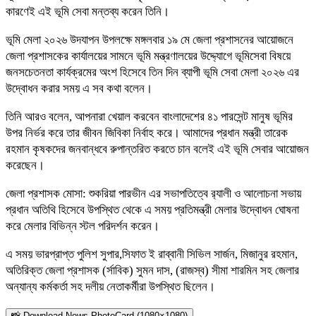
কারণেই এই ভূমি সেবা মন্তব্য করেন তিনি।
ভূমি মেলা ২০২৬ উদযাপন উপলক্ষে মঙ্গলবার ১৯ মে জেলা প্রশাসনের আয়োজনে
জেলা প্রশাসকের কার্যালয়ের সামনে ভূমি মন্ত্রণালয়ের উদ্দ্যোগে ভূমিসেবা বিষয়ে
জনসচেতনতা কার্যক্রমের অংশ হিসেবে তিন দিন ব্যাপী ভূমি সেবা মেলা ২০২৬ এর
উদ্বোধন করার সময় এ সব কথা বলেন।
তিনি আরও বলেন, আপনারা খেয়াল করবেন বাংলাদেশের ৪১ পারসেন্ট মানুষ ভূমির
উপর নির্ভর করে তার জীবন জিবিকা নির্বাহ করে। আমাদের প্রধান মন্ত্রী তারেক
রহমান কৃষকদের জনবান্ধবে রুপান্তরিত করতে চান বলেই এই ভূমি সেবার আয়োজন
করেছেন।
জেলা প্রশাসক মোসা: শুকরিয়া পারভীন এর সভাপতিত্বে র‌্যালী ও আলোচনা সভায়
প্রধান অতিথি হিসেবে উপস্থিত থেকে এ সময় প্রতিমন্ত্রী মেলার উদ্বোধন ঘোষনা
করে মেলার বিভিন্ন স্টল পরিদর্শন করেন।
এ সময় ভারপ্রাপ্ত পুলিশ সুপার,সিফাত ই রাব্বানী সিভিল সার্জন, মিজানুর রহমান,
অতিরিক্ত জেলা প্রশাসক (র্সাবিক) সুমন দাস, (রাজস্ব) সীমা শারমিন সহ জেলার
অন্যান্য কর্মকর্তা সহ দলীয় নেতাকর্মীরা উপস্থিত ছিলেন।
📸 Download News PhotoCard (1080×1080)