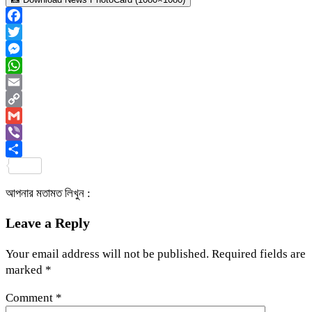
Facebook
Twitter
Messenger
WhatsApp
Email
Copy
Link
Gmail
Viber
Share
আপনার মতামত লিখুন :
Leave a Reply
Your email address will not be published.
Required fields are
marked
*
Comment
*