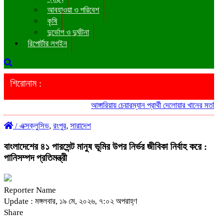
আবহাওয়া ও পরিবেশ
কৃষি
দুর্ভোগ ও দুর্ঘটনা
রিপোর্টার লগইন
শিরোনাম :
আঙ্গারিয়ায় চেয়ারম্যান প্রার্থী দেলোয়ার খানের মতবিনিময় 
/
এক্সক্লুসিভ
,
রংপুর
,
সারাদেশ
বাংলাদেশের ৪১ পারসেন্ট মানুষ ভূমির উপর নির্ভর জীবিকা নির্বাহ করে :
পানিসম্পদ প্রতিমন্ত্রী
Reporter Name
Update : মঙ্গলবার, ১৯ মে, ২০২৬, ৭:০২ অপরাহ্ণ
Share