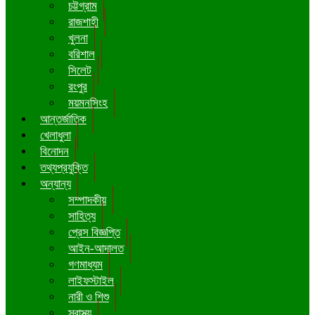
চট্টগ্রাম
রাজশাহী
খুলনা
বরিশাল
সিলেট
রংপুর
ময়মনসিংহ
আন্তর্জাতিক
খেলাধুলা
বিনোদন
তথ্যপ্রযুক্তি
অন্যান্য
সম্পাদকীয়
সাহিত্য
প্রেস বিজ্ঞপ্তি
আইন-আদালত
গণমাধ্যম
লাইফস্টাইল
নারী ও শিশু
স্বাস্থ্য