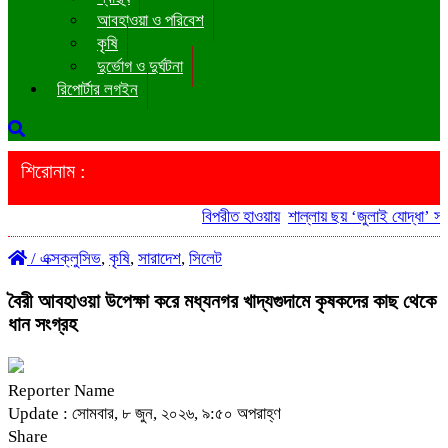
আবহাওয়া ও পরিবেশ
কৃষি
দুর্ভোগ ও দুর্ঘটনা
রিপোর্টার লগইন
শিরোনাম :
বিপরীত হাওয়ায়
শাল্লায় ছয় ‘জুলাই যোদ্ধা’ সরকা
/
এক্সক্লুসিভ
,
কৃষি
,
সারাদেশ
,
সিলেট
বৈরী আবহাওয়া উপেক্ষা করে মধ্যনগর খাদ্যগুদামে কৃষকদের কাছ থেকে
ধান সংগ্রহ
Reporter Name
Update : সোমবার, ৮ জুন, ২০২৬, ৯:৫০ অপরাহ্ণ
Share