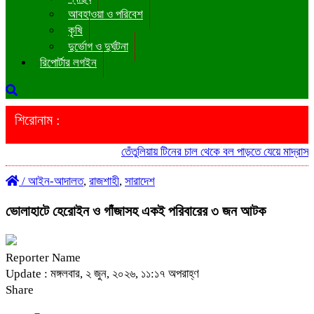
আবহাওয়া ও পরিবেশ
কৃষি
দুর্ভোগ ও দুর্ঘটনা
রিপোর্টার লগইন
শিরোনাম :
তেঁতুলিয়ায় টিনের চাল থেকে বল পাড়তে যেয়ে মাদ্রাসা ছাত্রের মৃত্
/
আইন-আদালত
,
রাজশাহী
,
সারাদেশ
​ভোলাহাটে হেরোইন ও গাঁজাসহ একই পরিবারের ৩ জন আটক
Reporter Name
Update : মঙ্গলবার, ২ জুন, ২০২৬, ১১:১৭ অপরাহ্ণ
Share