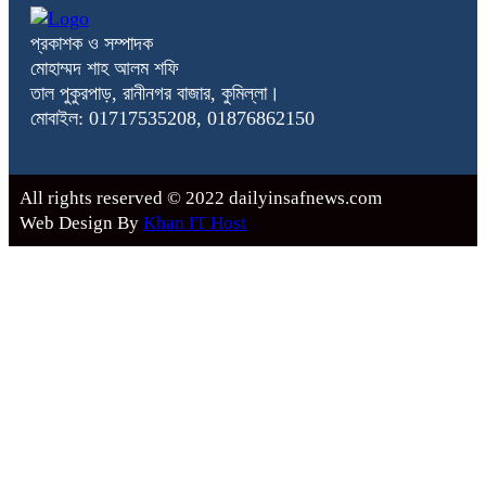
প্রকাশক ও সম্পাদক
মোহাম্মদ শাহ আলম শফি
তাল পুকুরপাড়, রানীনগর বাজার, কুমিল্লা।
মোবাইল: 01717535208, 01876862150
All rights reserved © 2022 dailyinsafnews.com
Web Design By
Khan IT Host