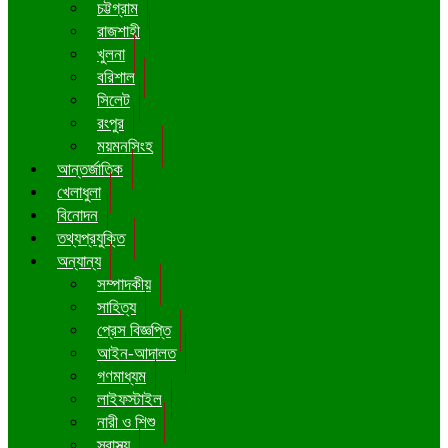
চট্টগ্রাম
রাজশাহী
খুলনা
বরিশাল
সিলেট
রংপুর
ময়মনসিংহ
আন্তর্জাতিক
খেলাধুলা
বিনোদন
তথ্যপ্রযুক্তি
অন্যান্য
সম্পাদকীয়
সাহিত্য
প্রেস বিজ্ঞপ্তি
আইন-আদালত
গণমাধ্যম
লাইফস্টাইল
নারী ও শিশু
স্বাস্থ্য