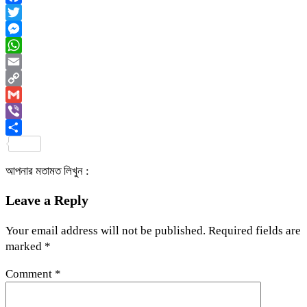
Facebook
Twitter
Messenger
WhatsApp
Email
Copy
Link
Gmail
Viber
Share
আপনার মতামত লিখুন :
Leave a Reply
Your email address will not be published.
Required fields are
marked
*
Comment
*