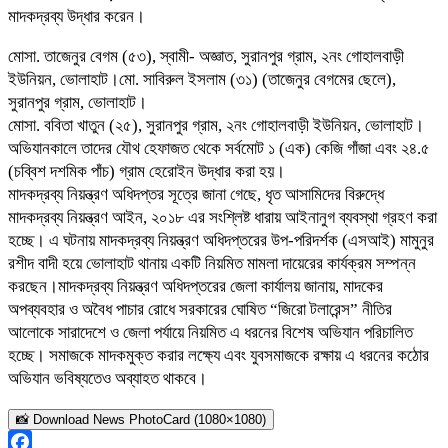
মাদকদ্রব্য উদ্ধার করেন।
​মোসা. তাজেনুর বেগম (৫৩), স্বামী- অজ্ঞাত, সুরানপুর গ্রাম, ২নং গোহালবাড়ী
ইউনিয়ন, ভোলাহাট।​মো. সাবিরুল ইসলাম (৩১) (তাজেনুর বেগমের ছেলে),
সুরানপুর গ্রাম, ভোলাহাট।
​মোসা. ববিতা খাতুন (২৫), সুরানপুর গ্রাম, ২নং গোহালবাড়ী ইউনিয়ন, ভোলাহাট।​
অভিযানকালে তাদের যৌথ হেফাজত থেকে সর্বমোট ১ (এক) কেজি গাঁজা এবং ২৪.৫
(চব্বিশ দশমিক পাঁচ) গ্রাম হেরোইন উদ্ধার করা হয়।
​মাদকদ্রব্য নিয়ন্ত্রণ অধিদপ্তর সূত্রে জানা গেছে, ধৃত আসামিদের বিরুদ্ধে
মাদকদ্রব্য নিয়ন্ত্রণ আইন, ২০১৮ এর সংশ্লিষ্ট ধারায় আইনানুগ ব্যবস্থা গ্রহণ করা
হচ্ছে। এ ঘটনায় মাদকদ্রব্য নিয়ন্ত্রণ অধিদপ্তরের উপ-পরিদর্শক (এসআই) মামুনুর
রশীদ বাদী হয়ে ভোলাহাট থানায় একটি নিয়মিত মামলা দায়েরের কার্যক্রম সম্পন্ন
করছেন।​মাদকদ্রব্য নিয়ন্ত্রণ অধিদপ্তরের জেলা কার্যালয় জানায়, মাদকের
অপব্যবহার ও অবৈধ পাচার রোধে সরকারের ঘোষিত “জিরো টলারেন্স” নীতির
আলোকে সারাদেশে ও জেলা পর্যায়ে নিয়মিত এ ধরনের বিশেষ অভিযান পরিচালিত
হচ্ছে। সমাজকে মাদকমুক্ত করার লক্ষ্যে এবং যুবসমাজকে রক্ষায় এ ধরনের কঠোর
অভিযান ভবিষ্যতেও অব্যাহত থাকবে।
📸 Download News PhotoCard (1080×1080)