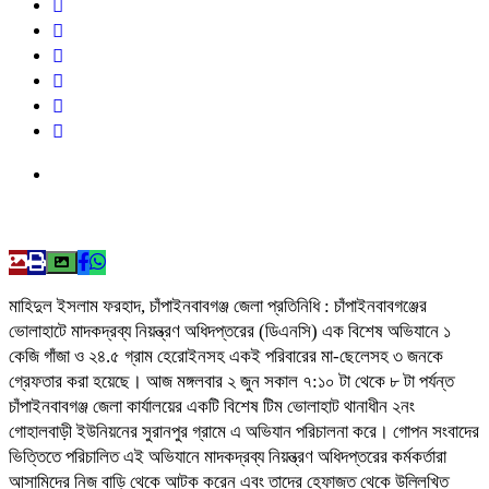
মাহিদুল ইসলাম ফরহাদ, ​চাঁপাইনবাবগঞ্জ জেলা প্রতিনিধি : চাঁপাইনবাবগঞ্জের
ভোলাহাটে মাদকদ্রব্য নিয়ন্ত্রণ অধিদপ্তরের (ডিএনসি) এক বিশেষ অভিযানে ১
কেজি গাঁজা ও ২৪.৫ গ্রাম হেরোইনসহ একই পরিবারের মা-ছেলেসহ ৩ জনকে
গ্রেফতার করা হয়েছে।​ আজ মঙ্গলবার ২ জুন সকাল ৭:১০ টা থেকে ৮ টা পর্যন্ত
চাঁপাইনবাবগঞ্জ জেলা কার্যালয়ের একটি বিশেষ টিম ভোলাহাট থানাধীন ২নং
গোহালবাড়ী ইউনিয়নের সুরানপুর গ্রামে এ অভিযান পরিচালনা করে। গোপন সংবাদের
ভিত্তিতে পরিচালিত এই অভিযানে মাদকদ্রব্য নিয়ন্ত্রণ অধিদপ্তরের কর্মকর্তারা
আসামিদের নিজ বাড়ি থেকে আটক করেন এবং তাদের হেফাজত থেকে উল্লিখিত