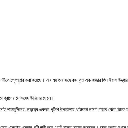
ায়ীকে গ্রেপ্তার করা হয়েছে। এ সময় তার সঙ্গে বহনকৃত এক হাজার পিস ইয়াবা উদ্ধার
তা গ্রামের মোকসেদ উদ্দিনের ছেলে।
আই শাহাবুদ্দিনের নেতৃত্বে একদল পুলিশ উপজেলার ঝাউতলা নামক বাজার থেকে তাকে আ
য় থানার এসআই ওসমান গণি বাদী হয়ে একটি মামলা দায়ের করেছেন। আজ বুধবার দুপুর