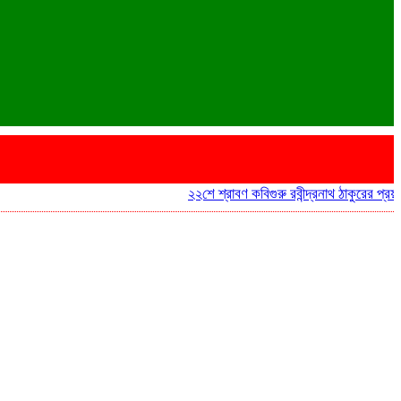
২২শে শ্রাবণ কবিগুরু রবীন্দ্রনাথ ঠাকুরের প্রয়াণ দ