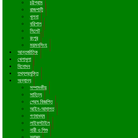
চট্টগ্রাম
রাজশাহী
খুলনা
বরিশাল
সিলেট
রংপুর
ময়মনসিংহ
আন্তর্জাতিক
খেলাধুলা
বিনোদন
তথ্যপ্রযুক্তি
অন্যান্য
সম্পাদকীয়
সাহিত্য
প্রেস বিজ্ঞপ্তি
আইন-আদালত
গণমাধ্যম
লাইফস্টাইল
নারী ও শিশু
স্বাস্থ্য