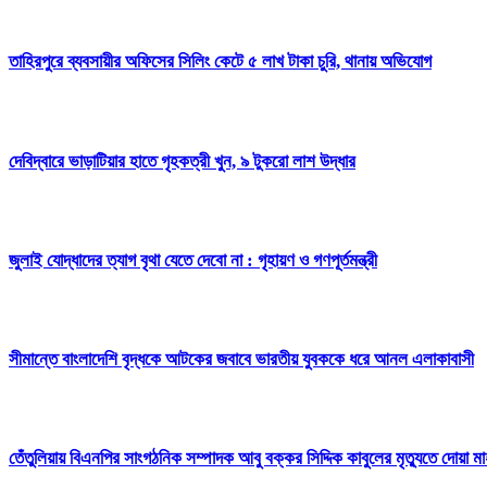
তাহিরপুরে ব্যবসায়ীর অফিসের সিলিং কেটে ৫ লাখ টাকা চুরি, থানায় অভিযোগ
দেবিদ্বারে ভাড়াটিয়ার হাতে গৃহকত্রী খুন, ৯ টুকরো লাশ উদ্ধার
জুলাই যোদ্ধাদের ত্যাগ বৃথা যেতে দেবো না : গৃহায়ণ ও গণপূর্তমন্ত্রী
সীমান্তে বাংলাদেশি বৃদ্ধকে আটকের জবাবে ভারতীয় যুবককে ধরে আনল এলাকাবাসী
তেঁতুলিয়ায় বিএনপির সাংগঠনিক সম্পাদক আবু বক্কর সিদ্দিক কাবুলের মৃত্যুতে দোয়া 