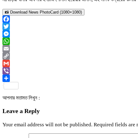
📸 Download News PhotoCard (1080×1080)
Facebook
Twitter
Messenger
WhatsApp
Email
Copy
Link
Gmail
Viber
Share
আপনার মতামত লিখুন :
Leave a Reply
Your email address will not be published.
Required fields are