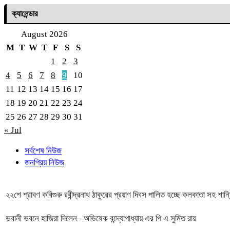
ক্যালেন্ডার
August 2026
M
T
W
T
F
S
S
1
2
3
4
5
6
7
8
9
10
11
12
13
14
15
16
17
18
19
20
21
22
23
24
25
26
27
28
29
30
31
« Jul
সর্বশেষ নিউজ
জনপ্রিয় নিউজ
২২শে শ্রাবণ কবিগুরু রবীন্দ্রনাথ ঠাকুরের প্রয়াণ দিবস পালিত হচ্ছে কলকাতা সহ শান
ভবানী ভবনে হাজিরা দিলেন– অভিষেক বন্দ্যোপাধ্যায় এর পি এ সুমিত রায়