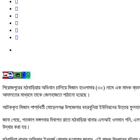
পিরোজপুরের মঠবাড়িয়ায় অভিযান চালিয়ে মিজান হাওলাদার (৩০) নামে এক মাদক ব্যবস
আদালতের মাধ্যমে তাকে জেলহাজতে পাঠানো হয়েছে।
আটককৃত মিজান পার্শ্ববর্তী মোড়েলগঞ্জ উপজেলার বহরবুনিয়া ইউনিয়নের উত্তর ফুলহা
জানা গেছে, গতকাল মঙ্গলবার দিবাগত রাতে মঠবাড়িয়া থানার এসআই ওসমান গনি, এস
উদ্ধার করা হয়।
মঠবাড়িয়া থানার অফিসার ইনচার্জ গোলাম ছরোয়ার জানান, এই মাদক উদ্ধারের ঘটনা