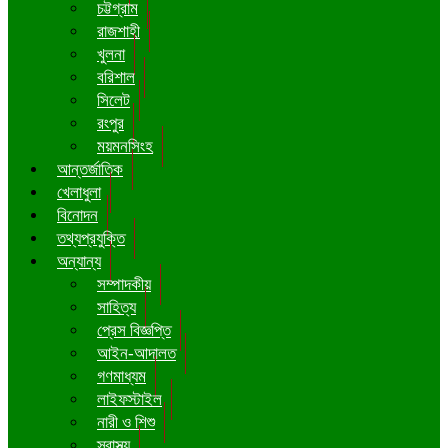
চট্টগ্রাম
রাজশাহী
খুলনা
বরিশাল
সিলেট
রংপুর
ময়মনসিংহ
আন্তর্জাতিক
খেলাধুলা
বিনোদন
তথ্যপ্রযুক্তি
অন্যান্য
সম্পাদকীয়
সাহিত্য
প্রেস বিজ্ঞপ্তি
আইন-আদালত
গণমাধ্যম
লাইফস্টাইল
নারী ও শিশু
স্বাস্থ্য