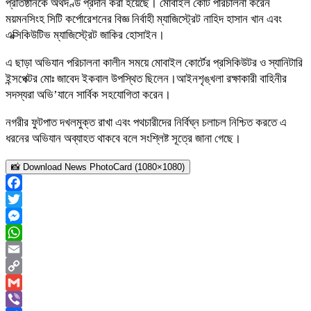
প্রতিষ্ঠানকে অর্থদণ্ড প্রদান করা হয়েছে। মোবাইল কোর্ট পরিচালনা করেন
ময়মনসিংহ সিটি কর্পোরেশনের বিজ্ঞ নির্বাহী ম্যাজিস্ট্রেট নাহিদ হাসান খান এবং
এক্সিকিউটিভ ম্যাজিস্ট্রেট জাকির হোসাইন।
এ ছাড়া অভিযান পরিচালনা কালীন সময়ে মোবাইল কোর্টের প্রসিকিউটর ও স্যানিটারি
ইন্সপেক্টর মোঃ জাবেদ ইকবাল উপস্থিত ছিলেন।আইনশৃঙ্খলা রক্ষাকারী বাহিনীর
সদস্যরা অভি’যানে সার্বিক সহযোগিতা করেন।
নগরীর ফুটপাত দখলমুক্ত রাখা এবং পথচারীদের নির্বিঘ্ন চলাচল নিশ্চিত করতে এ
ধরনের অভিযান অব্যাহত থাকবে বলে সংশ্লিষ্ট সূত্রে জানা গেছে।
📸 Download News PhotoCard (1080×1080)
Facebook
Twitter
Messenger
WhatsApp
Email
Copy
Link
Gmail