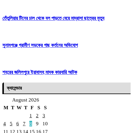
তেঁতুলিয়ায় টিনের চাল থেকে বল পাড়তে যেয়ে মাদ্রাসা ছাত্রের মৃত্যু
সুনামগঞ্জে গ্রামীণ সড়কের গাছ কর্তনের অভিযোগ
শহরের জলিলপুরে ইয়াবাসহ মাদক কারবারি আটক
ক্যালেন্ডার
August 2026
M
T
W
T
F
S
S
1
2
3
4
5
6
7
8
9
10
11
12
13
14
15
16
17