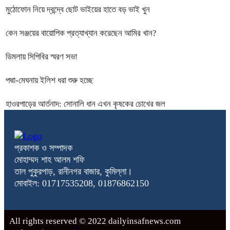
মুঠোফোন নিয়ে দ্বন্দ্বে ছোট ভাইয়ের হাতে বড় ভাই খুন
কেন সঞ্জয়ের বায়োপিক প্রত্যাখ্যান করেছেন আমির খান?
ডিমলায় সিপিবির স্মরণ সভা
পদ্মা-মেঘনায় ইলিশ ধরা শুরু হচ্ছে
হাওরপাড়ের আর্তনাদ: সোনালি ধান এখন কৃষকের চোখের জল
প্রকাশক ও সম্পাদক
মোহাম্মদ শাহ আলম শফি
তাল পুকুরপাড়, রানীনগর বাজার, কুমিল্লা।
মোবাইল: 01717535208, 01876862150
All rights reserved © 2022 dailyinsafnews.com