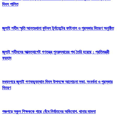
দিবস পালিত
জুলাই শহীদ স্মৃতি আন্তঃথানা ফুটবল টুর্নামেন্টের ফাইনাল ও পুরস্কার বিতরণ অনুষ্ঠিত
জুলাই শহীদদের আত্মত্যাগেই গণতন্ত্র পুনরুদ্ধারের পথ তৈরি হয়েছে : প্রতিমন্ত্রী
ফরহাদ
মধ্যনগরে জুলাই গণঅভ্যুত্থান দিবস উপলক্ষে আলোচনা সভা, সংবর্ধনা ও পুরস্কার
বিতরণ
পঞ্চগড়ে স্কুল শিক্ষককে গাছে বেঁধে নির্যাতনের অভিযোগ, থানায় মামলা