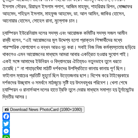
ইসলাম সৌরভ, রিয়াদুল ইসলাম পলাশ, আজিম মাহমুদ, শাহরিয়ার রিপন, মোজ্জাফর
আহমেদ, শহিদুল ইসলাম, মাহফুজ আহমেদ, ডা. আল আমিন, জাকির হোসেন,
আনোয়ার হোসেন, সোহেল রানা, মুল্লোক চান।
চ্যাম্পিয়ন ইউরেনিয়াম দলের সদস্য এবং আয়োজক কমিটির সদস্য সজল আমীন
রাব্বী বলেন, “এই আয়োজনের মূল উদ্দেশ্য হলো প্রাক্তন শিক্ষার্থীদের মধ্যে
পারস্পরিক যোগাযোগ ও বন্ধন আরও দৃঢ় করা। সবাই নিজ নিজ কর্মব্যস্ততায় ছড়িয়ে
থাকলেও এমন আয়োজনের মাধ্যমে আমরা আবার একত্রিত হওয়ার সুযোগ পাই।
একই সঙ্গে আমাদের ইউনিয়ন ও বিদ্যালয়ের ঐতিহ্যও নতুনভাবে তুলে ধরতে
চেয়েছি।” না পাহাড়ঘেঁষা মাঠটি দর্শকদের উপস্থিতিতে কানায় কানায় পূর্ণ ছিল।
ফাইনাল ম্যাচের প্রতিটি মুহূর্তে ছিল উত্তেজনার ছাপ। বিশেষ করে টাইব্রেকারে
দর্শকদের উচ্ছ্বাস ও সমর্থনে মাঠজুড়ে সৃষ্টি হয় উৎসবমুখর পরিবেশ। খেলা শেষে
চ্যাম্পিয়ন ও রানার্সআপ দলের হাতে ট্রফি তুলে দেয়ার মাধ্যমে সমাপ্ত হয় টুর্নামেন্টের
দ্বিতীয় আসর।
📸 Download News PhotoCard (1080×1080)
Facebook
Twitter