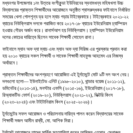
মধ্যনগর উপজেলার ১নং উত্তর বংশীকুন্ডা ইউনিয়নের স্বনামধন্য মহিষখলা উচ্চ
বিদ্যালয়ের প্রাক্তন শিক্ষার্থীদের আয়োজনে অনুষ্ঠিত শ্বাসরুদ্ধকর ফাইনালে নির্ধারিত
সময়ের খেলা গোলশূন্য ড্র হলে ম্যাচ গড়ায় টাইব্রেকারে। টাইব্রেকারে ২০২১-২২
ব্যাচের নিউক্লিয়াস দলকে পরাজিত করে ২০১৭-১৮ ব্যাচের ইউরেনিয়াম চ্যাম্পিয়ন
হওয়ার গৌরব অর্জন করে। রানার্সআপ হয় নিউক্লিয়াস। চ্যাম্পিয়ন ইউরেনিয়াম
দলের কোচের দায়িত্বে ছিলেন সাবেক শিক্ষার্থী সোহেল রানা।
ফাইনালে ম্যান অফ দ্যা ম্যাচ এবং ম্যান অফ দ্যা সিরিজ এর পুরস্কার প্রদান করা
হয় ২০১০ ব্যাচের সকল শিক্ষার্থী ও সাবেক শিক্ষার্থী মাহফুজ আহমেদ এর নিজস্ব
অর্থায়নে।
প্রাক্তন শিক্ষার্থীদের অংশগ্রহণে আয়োজিত এই টুর্নামেন্টে মোট ৯টি দল অংশ নেয়।
দলগুলো হলো— ইউনাইটেড এলিট (১৯৯৮-২০১০), থান্ডার বয়েজ (২০১১-১২),
ডমিনেটর (২০১৩-১৪), মনস্টার এফসি (২০১৫-১৬), ইউরেনিয়াম (২০১৭-১৮),
রিঅ্যাকটিভ ফোর্স (২০১৯-২০), নিউক্লিয়াস (২০২১-২২), ভিক্টরি কিংস
(২০২৩-২০২৪) এবং টাইটানিয়াম কিংস (২০২৫-২০২৬)।
টুর্নামেন্টের সফল আয়োজন ও পরিচালনায় দায়িত্ব পালন করেন বিদ্যালয়ের সাবেক
শিক্ষার্থী সজল আমীন রাব্বী, মো. আশিক মিয়া।
টুর্নামেন্ট আয়োজনে তাদের সার্বিক সহযোগিতা করেন আমিমুল এহসান, সেনারুল