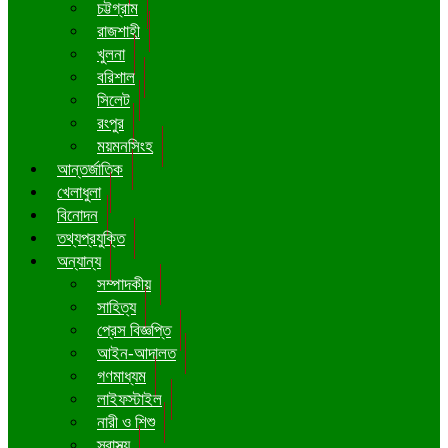
চট্টগ্রাম
রাজশাহী
খুলনা
বরিশাল
সিলেট
রংপুর
ময়মনসিংহ
আন্তর্জাতিক
খেলাধুলা
বিনোদন
তথ্যপ্রযুক্তি
অন্যান্য
সম্পাদকীয়
সাহিত্য
প্রেস বিজ্ঞপ্তি
আইন-আদালত
গণমাধ্যম
লাইফস্টাইল
নারী ও শিশু
স্বাস্থ্য