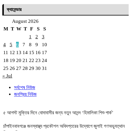
ক্যালেন্ডার
August 2026
M
T
W
T
F
S
S
1
2
3
4
5
6
7
8
9
10
11
12
13
14
15
16
17
18
19
20
21
22
23
24
25
26
27
28
29
30
31
« Jul
সর্বশেষ নিউজ
জনপ্রিয় নিউজ
৫ আগস্ট মুক্তির দিনে বোদাবাসীর জন্য নতুন আনন্দ ‘হিমালিকা শিশু পার্ক’
চাঁপাইনবাবগঞ্জে জনস্বাস্থ্য প্রকৌশল অধিদপ্তরের উদ্যোগে জুলাই গণঅভ্যুত্থান