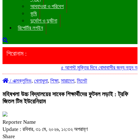
আবহাওয়া ও পরিবেশ
কৃষি
দুর্ভোগ ও দুর্ঘটনা
রিপোর্টার লগইন
শিরোনাম :
৫ আগস্ট মুক্তির দিনে বোদাবাসীর জন্য নতুন আনন্দ ‘
/
এক্সক্লুসিভ
,
খেলাধুলা
,
শিক্ষা
,
সারাদেশ
,
সিলেট
মহিষখলা উচ্চ বিদ্যালয়ের সাবেক শিক্ষার্থীদের ফুটবল লড়াই : ট্রফি
জিতল টিম ইউরেনিয়াম
Reporter Name
Update : রবিবার, ৩১ মে, ২০২৬, ১২:৩২ অপরাহ্ণ
Share