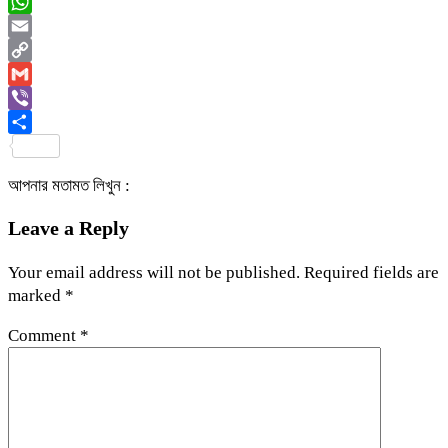
Messenger
WhatsApp
Email
Copy
Link
Gmail
Viber
Share
আপনার মতামত লিখুন :
Leave a Reply
Your email address will not be published.
Required fields are
marked
*
Comment
*