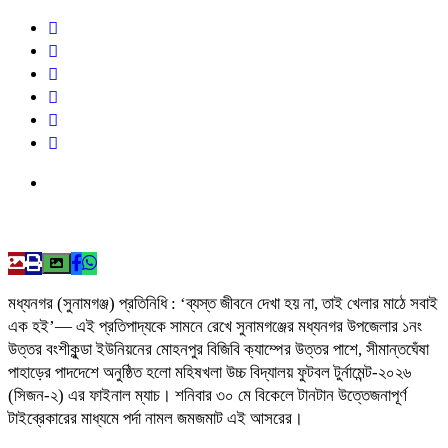
মধ্যনগর (সুনামগঞ্জ) প্রতিনিধি : ‘ব্যস্ত জীবনে দেখা হয় না, তাই খেলার মাঠে সবাই
এক হই’— এই প্রতিপাদ্যকে সামনে রেখে সুনামগঞ্জের মধ্যনগর উপজেলার ১নং
উত্তর বংশীকুন্ডা ইউনিয়নের মোহনপুর বিজিবি ক্যাম্পের উত্তর পাশে, সীমান্তঘেঁষা
পাহাড়ের পাদদেশে অনুষ্ঠিত হলো মহিষখলা উচ্চ বিদ্যালয় ফুটবল টুর্নামেন্ট-২০২৬
(সিজন-২) এর ফাইনাল ম্যাচ। শনিবার ৩০ মে বিকেলে টানটান উত্তেজনাপূর্ণ
টাইব্রেকারের মাধ্যমে পর্দা নামল জমজমাট এই আসরের।