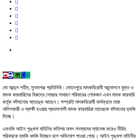
মো আব্দুল শহীদ, সুনামগঞ্জ প্রতিনিধি : মোহনপুরে মাদকবিরোধী আন্দোলনে যুক্ত ও
মাদক কারবারিদের বিরুদ্ধে সোচ্চার সাধারণ পরিবারের লোকজন এখন মাদক কারবারি
কর্তৃক ফাঁসানোর আতঙ্কে আছেন। সম্প্রতি মাদকবিরোধী কার্যক্রমে তারা
নালিশকারী ও স্বাক্ষী হওয়ায় প্রভাবশালী মাদক কারবারিরা তাদেরকে ফাঁসানোর হুমকি
দিচ্ছে।
এমনকি আইন শৃঙ্খলা বাহিনির কতিপয় অসৎ সদস্যদের ম্যানেজ করেও নীরিহ
পরিবারকে হুমকি ধমকি দিচ্ছেন বলে অভিযোগ পাওয়া গেছে। আইন শৃঙ্খলা বাহিনীর