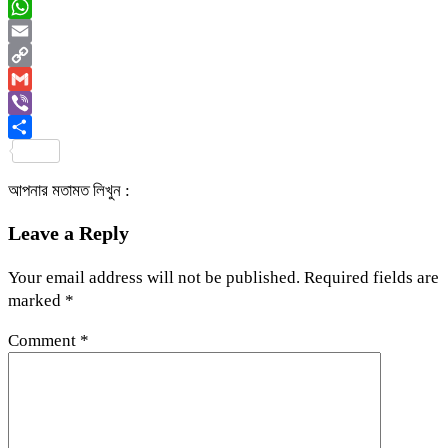
Messenger
WhatsApp
Email
Copy
Link
Gmail
Viber
Share
আপনার মতামত লিখুন :
Leave a Reply
Your email address will not be published.
Required fields are
marked
*
Comment
*