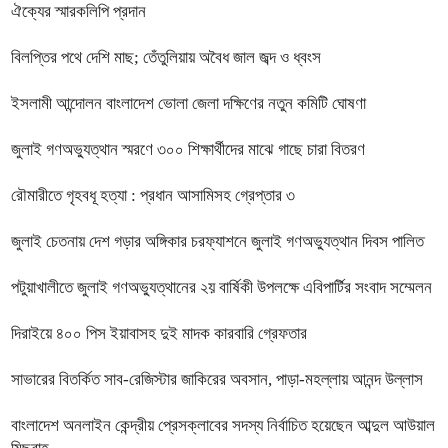
ঐক্যের স্মারকলিপি প্রদান
বিলপ্তির পথে দেশি মাছ; তেঁতুলিয়ায় অবৈধ জাল জব্দ ও ধ্বংস
ইসলামী আন্দোলন বাংলাদেশ ভোলা জেলা দক্ষিণের নতুন কমিটি ঘোষণা
জুলাই গণঅভ্যুত্থান স্মরণে ৩০০ শিক্ষার্থীদের মাঝে গাছে চারা বিতরণ
রৌমারীতে গৃহবধূ হত্যা : প্রধান আসামিসহ গ্রেপ্তার ৩
জুলাই চেতনায় দেশ গড়ার অঙ্গিকার চরফ্যাশনে জুলাই গণঅভ্যুত্থান দিবস পালিত
পটুয়াখালীতে জুলাই গণঅভ্যুত্থানের ২য় বার্ষিকী উপলক্ষে এবিপার্টির সংবাদ সম্মেলন
দিরাইয়ে ৪০০ পিস ইয়াবাসহ দুই মাদক কারবারি গ্রেফতার
সাভারের বিতর্কিত সাব-রেজিস্টার জাকিরের অবসান, পাড়া-মহল্লায় আনন্দ উল্লাস
বাংলাদেশ অনলাইন কেন্দ্রীয় প্রেসক্লাবের সদস্য নির্বাচিত হয়েছেন আব্দুল আউয়াল