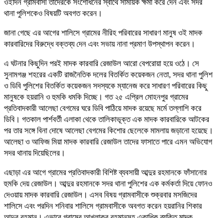
ওইদিন গ্রামবাসী তাদেরকে সংশোধনের স্বার্থে সাময়িক ক্ষমা করে দেন এবং সদর
থানা পুলিশকেও বিষয়টি অবগত করেন।
জানা গেছে এর আগের শালিসে গ্রামের নীরিহ পরিবারের সাধারণ মানুষ ওই মাদক
কারবারিদের বিরুদ্ধে বক্তব্য দেন এবং সভায় নানা প্রমাণ উপস্থাপন করেন।
এ ঘটনার কিছুদিন পরই মাদক কারবারি রেজাউল আরো বেপরোয়া হয়ে ওঠে। সে
সুনামগঞ্জ শহরের একটি রাজনৈতিক দলের বিতর্কিত কয়েকজন নেতা, সদর থানা পুলিশ
ও ডিবি পুলিশের বিতর্কিত কয়েকজন সদস্যকে ম্যানেজ করে সাধারণ পরিবারের কিছু
মানুষকে হয়রানি ও হুমকি ধমকি দিচ্ছে। গত ২৫ এপ্রিল মোহনপুর গ্রামের
প্রতিবাদকারী আলেছা বেগমের ঘরে ডিবি পাঠিয়ে মাদক রয়েছে মর্মে তল্লাশি করে
ডিবি। গতকাল পার্শবর্তী এলাকা থেকে তালিকাভূক্ত এক মাদক কারবারিকে আটকের
পর তার সঙ্গে বিনা দোষে আলেছা বেগমের কিশোর ছেলেকে মামলায় জড়ানো হয়েছে।
আলেছা ও আফিজ মিয়া মাদক কারবারি রেজাউল তাদের ফাসাতে পারে এমন অভিযোগ
সদর থানায় দিয়েছিলের।
এছাড়া এর আগে গ্রামের প্রতিবাদকারী বিশিষ্ট ব্যবসায়ী আব্দুর রহমানকে ফাঁসানোর
হুমকি দেয় রেজাউল। আব্দুর রহমানকে সদর থানা পুলিশের এক কর্মকর্তা দিয়ে ফোনও
দেওয়ায় মাদক কারবারি রেজাউল। এসব বিষয় গ্রামবাসীকে শুক্রবার মসজিদের
শালিসে এবং পরদিন শনিবার শালিসে গ্রামবাসীকে অবগত করেন হয়রানির শিকার
আব্দুর রহমান। এভাবে গ্রামের আখলাকুর রহমানসহ একাধিক ব্যক্তি মাদক