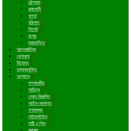
চট্টগ্রাম
রাজশাহী
খুলনা
বরিশাল
সিলেট
রংপুর
ময়মনসিংহ
আন্তর্জাতিক
খেলাধুলা
বিনোদন
তথ্যপ্রযুক্তি
অন্যান্য
সম্পাদকীয়
সাহিত্য
প্রেস বিজ্ঞপ্তি
আইন-আদালত
গণমাধ্যম
লাইফস্টাইল
নারী ও শিশু
স্বাস্থ্য