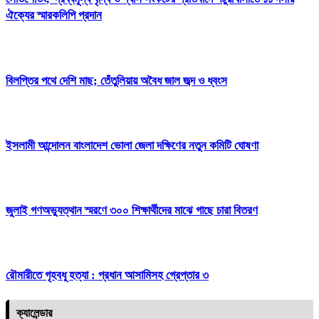
ঐক্যের স্মারকলিপি প্রদান
বিলপ্তির পথে দেশি মাছ; তেঁতুলিয়ায় অবৈধ জাল জব্দ ও ধ্বংস
ইসলামী আন্দোলন বাংলাদেশ ভোলা জেলা দক্ষিণের নতুন কমিটি ঘোষণা
জুলাই গণঅভ্যুত্থান স্মরণে ৩০০ শিক্ষার্থীদের মাঝে গাছে চারা বিতরণ
রৌমারীতে গৃহবধূ হত্যা : প্রধান আসামিসহ গ্রেপ্তার ৩
ক্যালেন্ডার