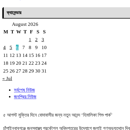
ক্যালেন্ডার
August 2026
M
T
W
T
F
S
S
1
2
3
4
5
6
7
8
9
10
11
12
13
14
15
16
17
18
19
20
21
22
23
24
25
26
27
28
29
30
31
« Jul
সর্বশেষ নিউজ
জনপ্রিয় নিউজ
৫ আগস্ট মুক্তির দিনে বোদাবাসীর জন্য নতুন আনন্দ ‘হিমালিকা শিশু পার্ক’
চাঁপাইনবাবগঞ্জে জনস্বাস্থ্য প্রকৌশল অধিদপ্তরের উদ্যোগে জুলাই গণঅভ্যুত্থান দি