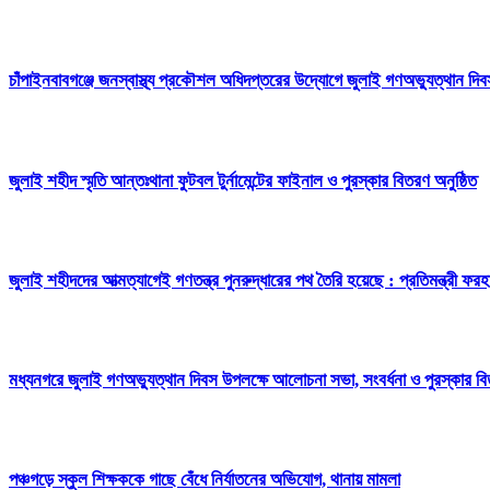
চাঁপাইনবাবগঞ্জে জনস্বাস্থ্য প্রকৌশল অধিদপ্তরের উদ্যোগে জুলাই গণঅভ্যুত্থান দি
জুলাই শহীদ স্মৃতি আন্তঃথানা ফুটবল টুর্নামেন্টের ফাইনাল ও পুরস্কার বিতরণ অনুষ্ঠিত
জুলাই শহীদদের আত্মত্যাগেই গণতন্ত্র পুনরুদ্ধারের পথ তৈরি হয়েছে : প্রতিমন্ত্রী ফরহ
মধ্যনগরে জুলাই গণঅভ্যুত্থান দিবস উপলক্ষে আলোচনা সভা, সংবর্ধনা ও পুরস্কার ব
পঞ্চগড়ে স্কুল শিক্ষককে গাছে বেঁধে নির্যাতনের অভিযোগ, থানায় মামলা