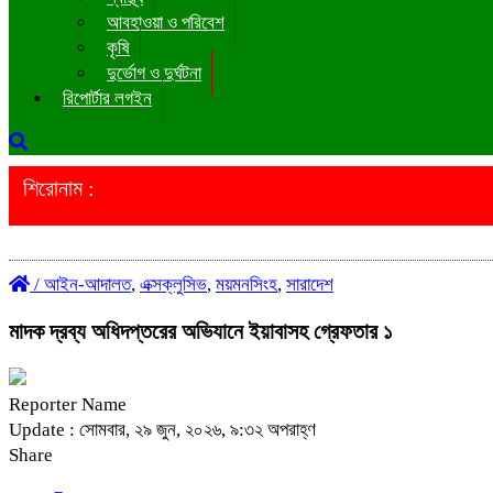
আবহাওয়া ও পরিবেশ
কৃষি
দুর্ভোগ ও দুর্ঘটনা
রিপোর্টার লগইন
শিরোনাম :
/
আইন-আদালত
,
এক্সক্লুসিভ
,
ময়মনসিংহ
,
সারাদেশ
মাদক দ্রব্য অধিদপ্তরের অভিযানে ইয়াবাসহ গ্রেফতার ১
Reporter Name
Update : সোমবার, ২৯ জুন, ২০২৬, ৯:৩২ অপরাহ্ণ
Share