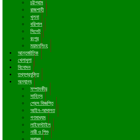
চট্টগ্রাম
রাজশাহী
খুলনা
বরিশাল
সিলেট
রংপুর
ময়মনসিংহ
আন্তর্জাতিক
খেলাধুলা
বিনোদন
তথ্যপ্রযুক্তি
অন্যান্য
সম্পাদকীয়
সাহিত্য
প্রেস বিজ্ঞপ্তি
আইন-আদালত
গণমাধ্যম
লাইফস্টাইল
নারী ও শিশু
স্বাস্থ্য